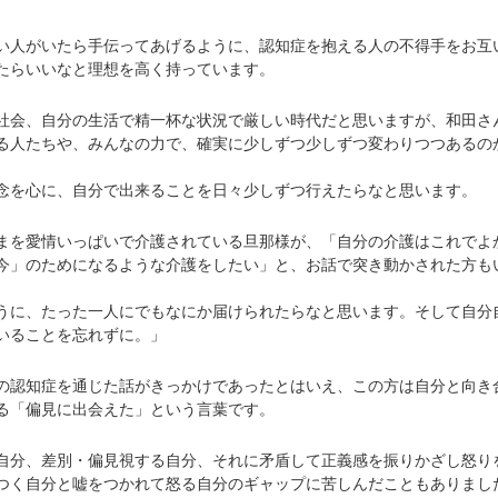
人がいたら手伝ってあげるように、認知症を抱える人の不得手をお互
たらいいなと理想を高く持っています。
会、自分の生活で精一杯な状況で厳しい時代だと思いますが、和田さ
る人たちや、みんなの力で、確実に少しずつ少しずつ変わりつつあるの
を心に、自分で出来ることを日々少しずつ行えたらなと思います。
を愛情いっぱいで介護されている旦那様が、「自分の介護はこれでよ
今」のためになるような介護をしたい」と、お話で突き動かされた方も
に、たった一人にでもなにか届けられたらなと思います。そして自分
いることを忘れずに。」
認知症を通じた話がきっかけであったとはいえ、この方は自分と向き
る「偏見に出会えた」という言葉です。
分、差別・偏見視する自分、それに矛盾して正義感を振りかざし怒り
つく自分と嘘をつかれて怒る自分のギャップに苦しんだこともありまし