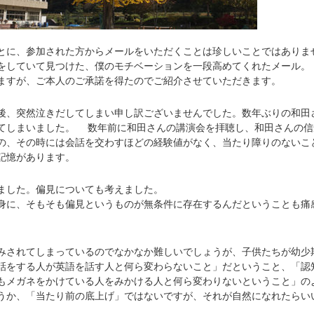
に、参加された方からメールをいただくことは珍しいことではありま
をしていて見つけた、僕のモチベーションを一段高めてくれたメール。
ますが、ご本人のご承諾を得たのでご紹介させていただきます。
、突然泣きだしてしまい申し訳ございませんでした。数年ぶりの和田
てしまいました。 数年前に和田さんの講演会を拝聴し、和田さんの信
の、その時には会話を交わすほどの経験値がなく、当たり障りのないこ
記憶があります。
した。偏見についても考えました。
に、そもそも偏見というものが無条件に存在するんだということも痛
されてしまっているのでなかなか難しいでしょうが、子供たちが幼少
話をする人が英語を話す人と何ら変わらないこと」だということ、「認
もメガネをかけている人をみかける人と何ら変わりないということ」の
うか、「当たり前の底上げ」ではないですが、それが自然になれたらい