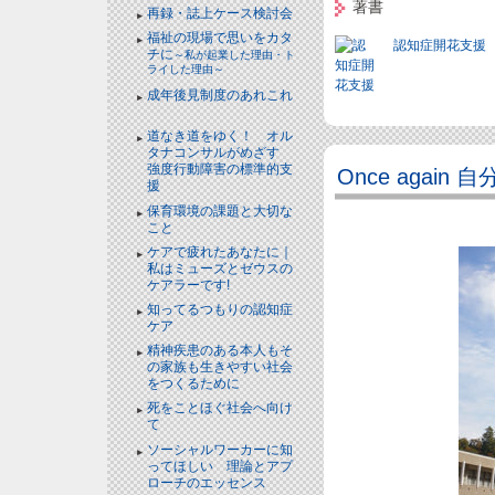
著書
再録・誌上ケース検討会
福祉の現場で思いをカタ
認知症開花支援
チに
～私が起業した理由・ト
ライした理由～
成年後見制度のあれこれ
NEW!
道なき道をゆく！ オル
タナコンサルがめざす
強度行動障害の標準的支
Once again
援
NEW!
保育環境の課題と大切な
こと
NEW!
ケアで疲れたあなたに｜
私はミューズとゼウスの
ケアラーです!
NEW!
知ってるつもりの認知症
ケア
NEW!
精神疾患のある本人もそ
の家族も生きやすい社会
をつくるために
NEW!
死をことほぐ社会へ向け
て
NEW!
ソーシャルワーカーに知
ってほしい 理論とアプ
ローチのエッセンス
NEW!