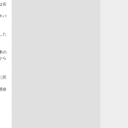
は右
チバ
した
車の
から
た区
懸命