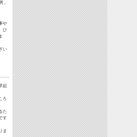
男」
事や
、ひ
ま
ざい
早起
ころ
るた
です
りま