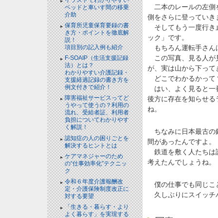
二本のレールの左側を
ベッドと⾞いす間の移乗
介助
側をさらに登っていき
保育所児童保育要録の書
そしてもう一度行き止
き方・ポイントを徹底解
ック」です。
説！
もちろん運転手さん
項目別の記入例も紹介
この写真、見る人が見
F-SOAIP（生活支援記録
法）とは？
が、実は山から下って
わかりやすい介護記録・
どこでわかるかって
支援経過記録の書き方を
例文付きで紹介！
はい、よく見ると一番
障害福祉サービスってど
後方に存在を知らせる
うやって使うの？利用の
ね。
流れ、受給者証、利用者
負担についてわかりやす
く解説！
ちなみに日本最古の鉄
認知症の人の困りごとを
間があったんですよ。
解決するヒントとは
鉄道を敷く人たちは諦
ケアマネジャーのため
考えたんでしょうね。
の“仕事効率化”テクニッ
ク
令和６年度介護報酬改
僕の仕事でも同じこ
定・介護保険制度改正に
久しぶりにスイッチバ
対する要望
「生きる・暮らす・より
よく暮らす」を実現する