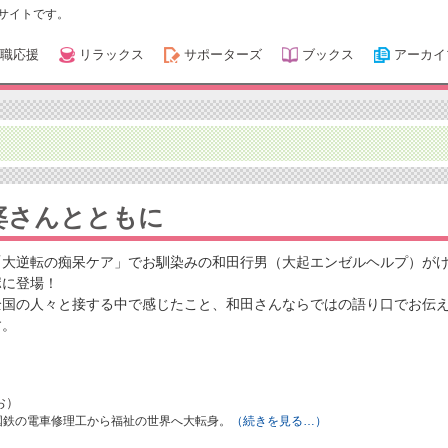
サイトです。
職応援
リラックス
サポーターズ
ブックス
アーカイ
婆さんとともに
「大逆転の痴呆ケア」でお馴染みの和田行男（大起エンゼルヘルプ）が
ポに登場！
全国の人々と接する中で感じたこと、和田さんならではの語り口でお伝
す。
お）
、国鉄の電車修理工から福祉の世界へ大転身。
（続きを見る…）