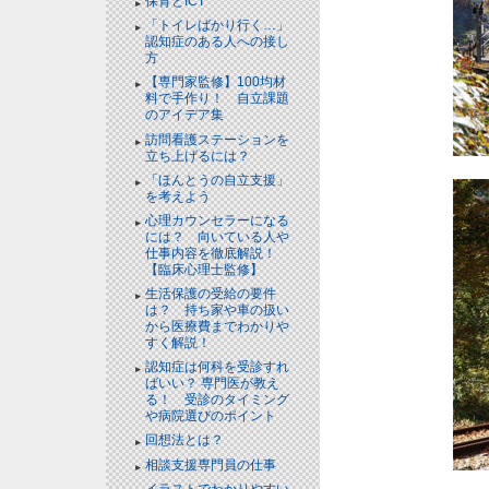
保育とICT
「トイレばかり行く…」
認知症のある人への接し
方
【専門家監修】100均材
料で手作り！ 自立課題
のアイデア集
訪問看護ステーションを
立ち上げるには？
「ほんとうの自立支援」
を考えよう
心理カウンセラーになる
には？ 向いている人や
仕事内容を徹底解説！
【臨床心理士監修】
生活保護の受給の要件
は？ 持ち家や車の扱い
から医療費までわかりや
すく解説！
認知症は何科を受診すれ
ばいい？ 専門医が教え
る！ 受診のタイミング
や病院選びのポイント
回想法とは？
相談支援専門員の仕事
イラストでわかりやすい