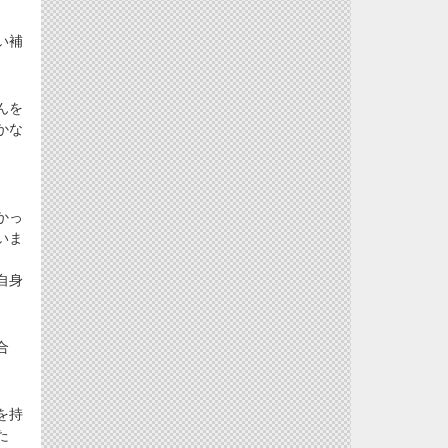
い補
んを
かな
かっ
いま
自身
合
を持
た