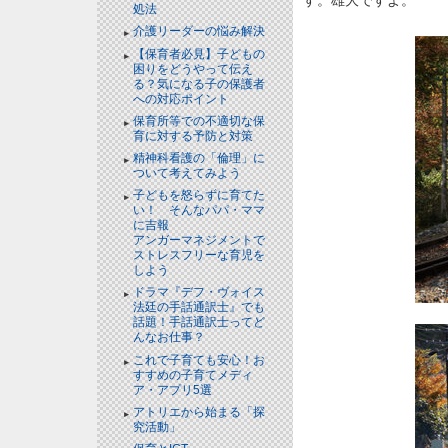
処法
介護リーダーの悩み解決
【保育者必見】子どもの
困りをどうやって伝え
る？気になる子の保護者
への対応ポイント
保育所等での不適切な保
育に対する予防と対策
精神科看護の「倫理」に
ついて考えてみよう
子どもを怒らずに育てた
い！ そんなパパ・ママ
に吉報
アンガーマネジメントで
ストレスフリーな育児を
しよう
ドラマ『デフ・ヴォイス
法廷の手話通訳士』でも
話題！手話通訳士ってど
んなお仕事？
これで子育ても安心！お
すすめの子育てメディ
ア・アプリ5選
アトリエから始まる「探
究活動」