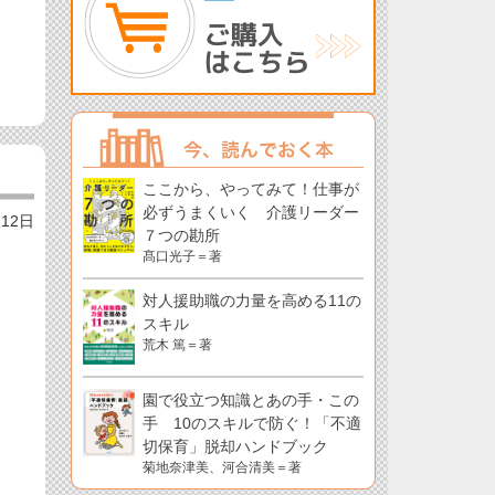
ここから、やってみて！仕事が
必ずうまくいく 介護リーダー
月12日
７つの勘所
髙口光子＝著
対人援助職の力量を高める11の
スキル
荒木 篤＝著
園で役立つ知識とあの手・この
手 10のスキルで防ぐ！「不適
切保育」脱却ハンドブック
菊地奈津美、河合清美＝著