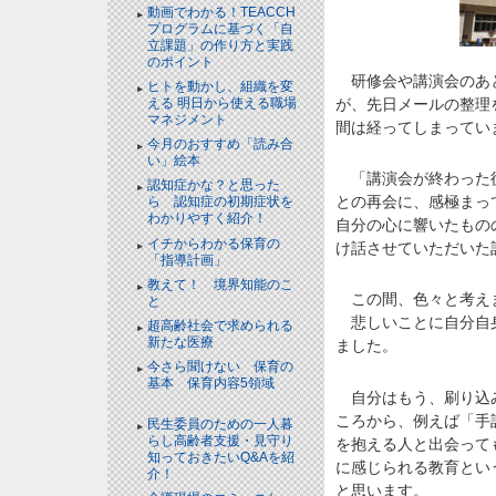
動画でわかる！TEACCH
プログラムに基づく「自
立課題」の作り方と実践
のポイント
NEW!
研修会や講演会のあと
ヒトを動かし、組織を変
が、先日メールの整理
える 明日から使える職場
マネジメント
NEW!
間は経ってしまってい
今月のおすすめ「読み合
い」絵本
NEW!
「講演会が終わった後
認知症かな？と思った
との再会に、感極まっ
ら 認知症の初期症状を
わかりやすく紹介！
NEW!
自分の心に響いたもの
イチからわかる保育の
け話させていただいた
「指導計画」
NEW!
教えて！ 境界知能のこ
この間、色々と考えま
と
NEW!
悲しいことに自分自身
超高齢社会で求められる
新たな医療
NEW!
ました。
今さら聞けない 保育の
基本 保育内容5領域
自分はもう、刷り込み
NEW!
ころから、例えば「手
民生委員のための一人暮
らし高齢者支援・見守り
を抱える人と出会って
知っておきたいQ&Aを紹
に感じられる教育とい
介！
NEW!
と思います。