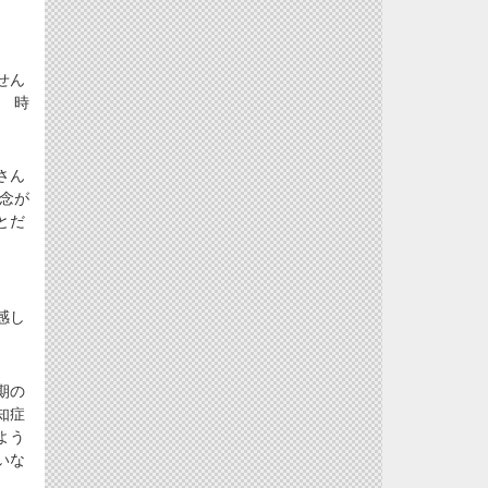
せん
 時
さん
念が
とだ
感し
期の
知症
よう
いな