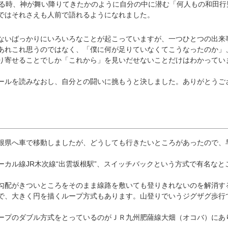
ある時、神が舞い降りてきたかのように自分の中に潜む「何人もの和田行
ではそれさえも人前で語れるようになれました。
いばっかりにいろいろなことが起こっていますが、一つひとつの出来
あれこれ思うのではなく、「僕に何が足りていなくてこうなったのか」
り寄せることでしか「これから」を見いだせないことだけはわかってい
ルを読みなおし、自分との闘いに挑もうと決しました。ありがとうご
県へ車で移動しましたが、どうしても行きたいところがあったので、
。
カル線JR木次線“出雲坂根駅”、スイッチバックという方式で有名なと
配がきついところをそのまま線路を敷いても登りきれないのを解消す
で、大きく円を描くループ方式もあります。山登りでいうジグザグ歩行
プのダブル方式をとっているのがＪＲ九州肥薩線大畑（オコバ）にあ