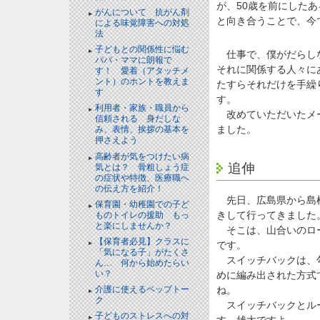
が、50歳を前にした
がんについて 抗がん剤
と向き合うことで、今
による味覚障害への対処
法
子どもとの関係性に悩む
仕事で、僕がだらしな
パパ・ママに朗報で
それに関係する人々に
す！ 愛着（アタッチメ
ント）のホントを教えま
たすらそれだけを手繰
す
す。
利用者・家族・職員から
改めていただいたメー
信頼される 身だしな
ました。
み、表情、挨拶の基本を
押さえよう
高齢者が気をつけたい病
追伸
気とは？ 骨粗しょう症
の症状や特徴、医療職へ
の伝え方を紹介！
先日、広島県から島根
保育園・幼稚園での子ど
きして行ってきました
ものトイレの援助 もっ
と楽にしませんか？
そこは、山合いのロー
【保育者必見】クラスに
です。
「気になる子」がたくさ
スイッチバックは、勾
ん… 何から始めたらい
い？
めに編み出された方式
ね。
介護に使えるペップトー
ク
スイッチバックとルー
子どものストレスへの対
す。雄大ですよ。