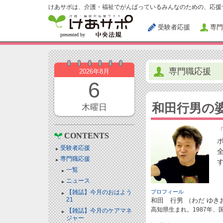
けあサポは、介護・福祉でがんばっているみんなのための、応援
受験者応援
専門
専門職応援
2026年8月
6
和田行男の
木曜日
CONTENTS
受験者応援
専門職応援
一覧
ニュース
【雑誌】今月のおはよう
プロフィール
21
和田 行男 （わだ ゆき
高知県生まれ。1987年
【雑誌】今月のケアマネ
ジャー