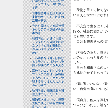
介護現場のコミュニケー
ションで使える言い換え
３選
NEW!
荷物が重くて持てない
若年性認知症とは 症状や
い合える世の中になれ
支援のポイント、制度の
活用を解説！
NEW!
今さら聞けない 保育士等
不安定で生きにくい社
キャリアアップ研修の基
始め、社会に働きかけ
本のき
とも思います。
離職防止・次世代育成・
自分も和田さんの信念
メンタルヘルス向上に役
立つ！「心理的安全性」
の高い医療現場のつくり
講演会のあと、奥さま
かた
たのか、もっと妻の「
「不適切な保育」は防げ
る？子どもの権利から予
した。
防・解決の糸口を考える
自分も和田さんのよう
高齢者のエンドオブライ
も成長させてもらって
フ・ケアの質は、多職種
で高めるもの。ケアを管
理する者にはどんなスキ
僕に響いたのは、僕の
ルが必要？
い、自分自身の中にあ
訪問看護の報酬請求を間
違えずに行いたい！
認知症ある人への 経済
僕自身、他人を蔑む自
支援に使える社会保障制
つ自分がいたし、嘘を
度ベスト３