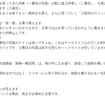
登ってきた列車（一番目の写真）が駅に進入停車し（二番目）、今度
ます（三枚目）。
まりを経てもう一度向きを変え、さらに登っていく「三段式のスイッ
は「前・後」を乗り換えます。
たらすぐにわかりますが、文章では山を登っているかのように書きま
きた列車なんです。
？
目の写真のライトは赤いですよね。これはテールライトなのでこの列
ライトです。三番目の写真は前方を照らすヘッドライトが灯いています
道路線「新橋―横浜間」は、海の中に土を盛り、築堤して線路を敷い
めるのではなく、どうやったら登り切れるか・線路を敷けるかを一生
とが言えます。
ックを眺め、気を引き締めた次第です。