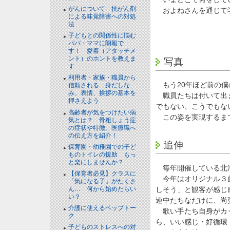
がんについて 抗がん剤
およねさんを通じて学
による味覚障害への対処
法
子どもとの関係性に悩む
パパ・ママに朗報で
す！ 愛着（アタッチメ
ント）のホントを教えま
写真
す
利用者・家族・職員から
もう20年ほど前の僕
信頼される 身だしな
み、表情、挨拶の基本を
職員たちは付いて出ま
押さえよう
でもない、こうでもな
高齢者が気をつけたい病
この姿を実現するま
気とは？ 骨粗しょう症
の症状や特徴、医療職へ
の伝え方を紹介！
追伸
保育園・幼稚園での子ど
ものトイレの援助 もっ
と楽にしませんか？
毎年開催している北海
【保育者必見】クラスに
今年はオリジナル３曲
「気になる子」がたくさ
ん… 何から始めたらい
しそう」と観客が感じ
い？
連中たちなだけに、尚
介護に使えるペップトー
歌い手たち自身がカッ
ク
ら、いい感じ・好循環
子どものストレスへの対