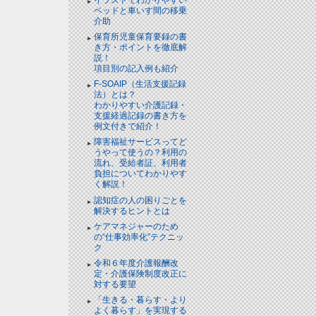
ベッドと⾞いす間の移乗
介助
保育所児童保育要録の書
き方・ポイントを徹底解
説！
項目別の記入例も紹介
F-SOAIP（生活支援記録
法）とは？
わかりやすい介護記録・
支援経過記録の書き方を
例文付きで紹介！
障害福祉サービスってど
うやって使うの？利用の
流れ、受給者証、利用者
負担についてわかりやす
く解説！
認知症の人の困りごとを
解決するヒントとは
ケアマネジャーのため
の“仕事効率化”テクニッ
ク
令和６年度介護報酬改
定・介護保険制度改正に
対する要望
「生きる・暮らす・より
よく暮らす」を実現する