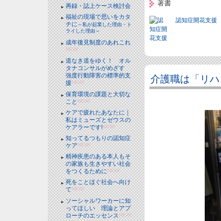
著書
再録・誌上ケース検討会
福祉の現場で思いをカタ
認知症開花支援
チに
～私が起業した理由・ト
ライした理由～
成年後見制度のあれこれ
NEW!
道なき道をゆく！ オル
タナコンサルがめざす
強度行動障害の標準的支
介護職は「リハ
援
NEW!
保育環境の課題と大切な
こと
NEW!
ケアで疲れたあなたに｜
私はミューズとゼウスの
ケアラーです!
NEW!
知ってるつもりの認知症
ケア
NEW!
精神疾患のある本人もそ
の家族も生きやすい社会
をつくるために
NEW!
死をことほぐ社会へ向け
て
NEW!
ソーシャルワーカーに知
ってほしい 理論とアプ
ローチのエッセンス
NEW!