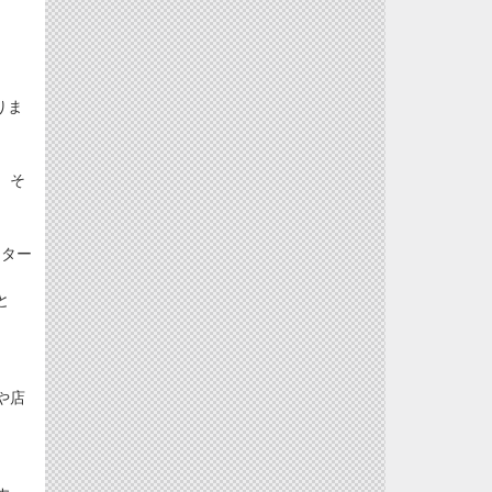
りま
、そ
イター
と
や店