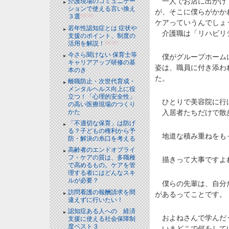
一人でお店に出かけて
介護現場のコミュニケー
ションで使える言い換え
が、そこに僕らがかか
３選
NEW!
ケアっていうんでしょ
若年性認知症とは 症状や
介護職は「リハビリ
支援のポイント、制度の
活用を解説！
NEW!
今さら聞けない 保育士等
僕がグループホームに
キャリアアップ研修の基
姿は、職員に付き添わ
本のき
た。
離職防止・次世代育成・
メンタルヘルス向上に役
立つ！「心理的安全性」
ひとりで美容院に行け
の高い医療現場のつくり
かた
入居者たちだけで散歩
「不適切な保育」は防げ
る？子どもの権利から予
地道な積み重ねをもっ
防・解決の糸口を考える
高齢者のエンドオブライ
フ・ケアの質は、多職種
描きって大事ですよ
で高めるもの。ケアを管
理する者にはどんなスキ
ルが必要？
僕らの先輩は、自分た
訪問看護の報酬請求を間
があるってことです。
違えずに行いたい！
認知症ある人への 経済
およねさんで学んだ
支援に使える社会保障制
度ベスト３
いまどこで何をして