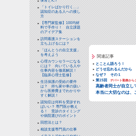
保育とICT
「トイレばかり行く…」
認知症のある人への接し
方
【専門家監修】100均材
料で手作り！ 自立課題
のアイデア集
訪問看護ステーションを
立ち上げるには？
「ほんとうの自立支援」
を考えよう
関連記事
心理カウンセラーになる
とことん語ろう！
には？ 向いている人や
どうせ忘れるんだから
仕事内容を徹底解説！
なぜ？ その１
【臨床心理士監修】
第15回
デパート勤務から
生活保護の受給の要件
高齢者同士が自立し
は？ 持ち家や車の扱い
から医療費までわかりや
本当に大切なのは、
すく解説！
認知症は何科を受診すれ
ばいい？ 専門医が教え
る！ 受診のタイミング
や病院選びのポイント
回想法とは？
相談支援専門員の仕事
イラストでわかりやすい