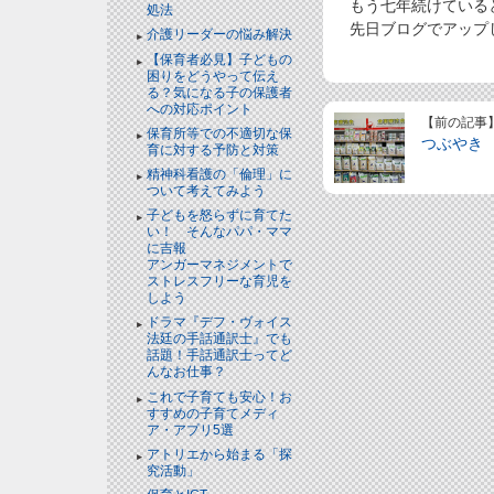
もう七年続けている
処法
先日ブログでアップ
介護リーダーの悩み解決
【保育者必見】子どもの
困りをどうやって伝え
る？気になる子の保護者
への対応ポイント
【前の記事
保育所等での不適切な保
つぶやき
育に対する予防と対策
精神科看護の「倫理」に
ついて考えてみよう
子どもを怒らずに育てた
い！ そんなパパ・ママ
に吉報
アンガーマネジメントで
ストレスフリーな育児を
しよう
ドラマ『デフ・ヴォイス
法廷の手話通訳士』でも
話題！手話通訳士ってど
んなお仕事？
これで子育ても安心！お
すすめの子育てメディ
ア・アプリ5選
アトリエから始まる「探
究活動」