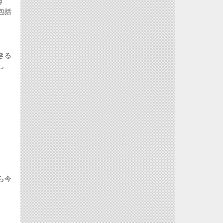
す
包括
きる
し
ら今