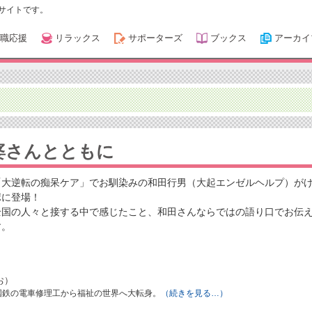
サイトです。
職応援
リラックス
サポーターズ
ブックス
アーカイ
婆さんとともに
「大逆転の痴呆ケア」でお馴染みの和田行男（大起エンゼルヘルプ）が
ポに登場！
全国の人々と接する中で感じたこと、和田さんならではの語り口でお伝
す。
お）
、国鉄の電車修理工から福祉の世界へ大転身。
（続きを見る…）