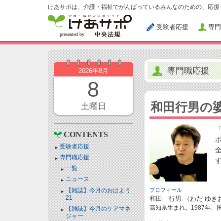
けあサポは、介護・福祉でがんばっているみんなのための、応援
受験者応援
専門
専門職応援
2026年8月
8
和田行男の
土曜日
CONTENTS
受験者応援
専門職応援
一覧
ニュース
【雑誌】今月のおはよう
プロフィール
21
和田 行男 （わだ ゆき
高知県生まれ。1987年
【雑誌】今月のケアマネ
ジャー