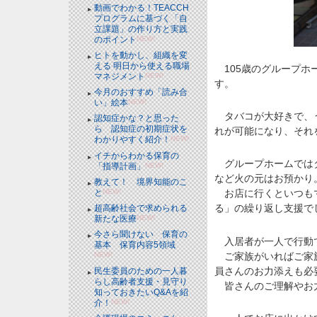
動画でわかる！TEACCH
プログラムに基づく「自
立課題」の作り方と実践
のポイント
NEW!
ヒトを動かし、組織を変
える 明日から使える職場
105歳のグループホ
マネジメント
NEW!
す。
今月のおすすめ「読み合
い」絵本
NEW!
タバコが大好きで、う
認知症かな？と思った
ら 認知症の初期症状を
れが可能になり、それ
わかりやすく紹介！
NEW!
イチからわかる保育の
グループホームではタ
「指導計画」
NEW!
など火の元はお預かり
教えて！ 境界知能のこ
と
NEW!
お店に行くといつもマ
る」の繰り返し支援で
超高齢社会で求められる
新たな医療
NEW!
今さら聞けない 保育の
入居者が一人で行動で
基本 保育内容5領域
ご家族がいればご家族
NEW!
員さんのお力添えも必
民生委員のための一人暮
らし高齢者支援・見守り
皆さんのご理解やお力
知っておきたいQ&Aを紹
介！
NEW!