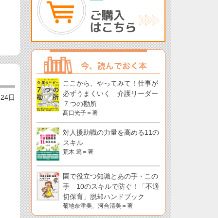
ここから、やってみて！仕事が
必ずうまくいく 介護リーダー
月24日
７つの勘所
髙口光子＝著
対人援助職の力量を高める11の
スキル
荒木 篤＝著
園で役立つ知識とあの手・この
手 10のスキルで防ぐ！「不適
切保育」脱却ハンドブック
菊地奈津美、河合清美＝著