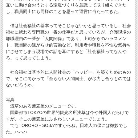
互いに助け合おうとする環境づくりを意識して取り組んできた
し、職員同士にも同様のことを思って運営に当たってきた。
僕は社会福祉の基本ってそこじゃないかと思っているし、社会
福祉に携わる専門職の一番の仕事だと思っているが、介護現場の
離職理由の一番が「人間関係」であり、上司からのハラスメン
ト、職員間の嫌がらせ的言動など、利用者や職員を不快な気持ち
にさせてしまう現場での話を耳にすると「社会福祉ってなんや
ろ」って思ってしまう。
社会福祉は基本的に人間社会の「ハッピー」を築くためのもの
で、そこに向かって「至らない人間同士」が尽力し合うものでは
ないだろうか。
写真
浅草のある蕎麦屋のメニューです。
国際都市TOKYOの世界的観光名所浅草は今や外国人だらけで
すが、そこの蕎麦屋にふさわしいメニューでしょう。
でもTORORO－SOBAですからね。日本人の僕には微妙でし
た。ハハハ