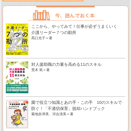
ここから、やってみて！仕事が必ずうまくいく
介護リーダー７つの勘所
髙口光子＝著
対人援助職の力量を高める11のスキル
荒木 篤＝著
園で役立つ知識とあの手・この手 10のスキルで
防ぐ！「不適切保育」脱却ハンドブック
菊地奈津美、河合清美＝著