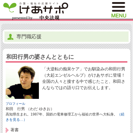
専門職応援
和田行男の婆さんとともに
「大逆転の痴呆ケア」でお馴染みの和田行男
（大起エンゼルヘルプ）がけあサポに登場！
全国の人々と接する中で感じたこと、和田さ
んならではの語り口でお伝えします。
プロフィール
和田 行男 （わだ ゆきお）
高知県生まれ。1987年、国鉄の電車修理工から福祉の世界へ大転身。
（続
きを見る…）
著書