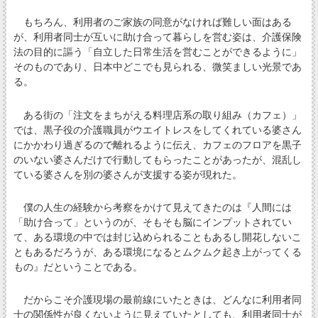
もちろん、利用者のご家族の同意がなければ難しい面はある
が、利用者同士が互いに助け合って暮らしを営む姿は、介護保険
法の目的に謳う「自立した日常生活を営むことができるように」
そのものであり、日本中どこでも見られる、微笑ましい光景であ
る。
ある街の「注文をまちがえる料理店系の取り組み（カフェ）」
では、黒子役の介護職員がウエイトレスをしてくれている婆さん
にかかわり過ぎるので離れるように伝え、カフェのフロアを黒子
のいない婆さんだけで行動してもらったことがあったが、混乱し
ている婆さんを別の婆さんが支援する姿が現れた。
僕の人生の経験から考察をかけて見えてきたのは『人間には
「助け合って」というのが、そもそも脳にインプットされてい
て、ある環境の中では封じ込められることもあるし開花しないこ
ともあるだろうが、ある環境になるとムクムク起き上がってくる
もの』だということである。
だからこそ介護現場の最前線にいたときは、どんなに利用者同
士の関係性が良くないように見えていたとしても、利用者同士が