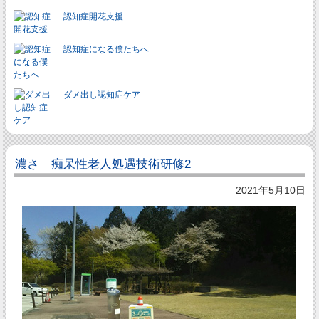
認知症開花支援
認知症になる僕たちへ
ダメ出し認知症ケア
濃さ 痴呆性老人処遇技術研修2
2021年5月10日