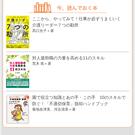
ここから、やってみて！仕事が必ずうまくいく
介護リーダー７つの勘所
髙口光子＝著
対人援助職の力量を高める11のスキル
荒木 篤＝著
園で役立つ知識とあの手・この手 10のスキルで
防ぐ！「不適切保育」脱却ハンドブック
菊地奈津美、河合清美＝著