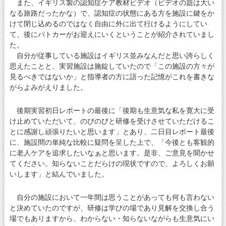
また、イギリス製の認知症ケア教材ビデオ（ビデオの題は大い
なる旅路だったかな）で、認知症の状態にある方を施設に鍵をか
けて閉じ込めるのではなく自由に外に出て行けるようにしてい
て、後にパトカーがお迎えにいくということが紹介されていまし
た。
自分が従事している施設はイギリス並みなんだと思い誇らしく
思えたことと、実習施設は施錠していたので「この施設の方々が
見るべきではないか」と指導者の方に語った記憶がこれを書きな
がらよみがえりました。
後期実習初日レポートの最後に「後期も生意気な私を寛大に受
け止めていただいて、のびのびと研修を受けさせていただけるこ
とに感謝し頑張りたいと思います」とあり、二日目レポート最後
に、施設間の単純な比較に疑問を呈した上で、「今後とも客観的
に老人ケアを追求したいなぁと思います。是非、ご意見を聞かせ
てください。知らないことだらけの現状ですので、よろしくお願
いします」と結んでいました。
自分の施設において一年間は思うことがあっても何も言わない
と決めていたのですが、研修は学びの場であり見解を交換し合う
場でもありますから、わからない・知らないながらも生意気にい