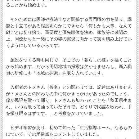
ることから始めます。
そのためには医師や療法士など関係する専門職の力を借り、課
題と手立てがある程度明らかにできたら「何もかも大事」なんて
戯ごとは切り捨て、重要度と優先順位を決め、家族等に確認の
上、同僚たちと一緒にその姿の実現に向かって実を積み上げてい
くようにしているからです。
施設をつくる時も同じで、そこでの「暮らしの様」を描くこと
から始めます。だから周辺地域の探索は欠かせませんし、新入職
員の研修にも「地域の探索」を取り入れています。
入所者のトメさん（仮名）との関わりでは、記述はありません
がトメさんとの関わりの中に何かきっかけがあったのでしょう。
僕が民謡を歌って踊り、トメさんも加わったことを「秋田県生ま
れ、いつも歌って踊っていたそうで、どうりで民謡を歌われ、手
を振り踊るはずです。」と考察をかけていました。
ビデオ学習があり、初めて知った「生活指導ホーム」なるもの
について、その矛盾点をコメントしていました。