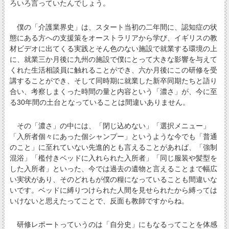
ろいろ言っていたんでしょう。
僕の「介護業界史」は、スタート当初の二年間に、認知症の状
態にある方への支援策をオーストラリアから学び、イギリスの教
材ビデオに出てくる実践とそん色のない施設で就業する環境の上
に、就業三か月後に九州の施設で僕にとって大きな影響を与えて
くれた生活相談員に触れることができ、六か月後にこの研修を受
講することができ、そして同時期に就業した新卒同期たちと語り
合い、考察しまくった時間の量と内容という「濃さ」が、今に至
る30年間の土台となっていることは間違いありません。
その「濃さ」の中には、「閉じ込めない」「選択メニュー」
「入所者個々にあった個シャンプー」というような今でも「普通
のこと」に至れていない先進的とも言えることがあれば、「強制
混浴」「檻付きベッドに入れられた入所者」「同じ服装や髪型を
した入所者」といった、今では過去の遺物と言えることまで幅広
い実状があり、そのどれもが僕の糧になっていることも間違いな
いです。ベッドに縛りつけられた人間を見せられたから縛っては
いけないと思えたってことで、反面も教師ですからね。
研修レポートっていうのは「自分史」にもなるってことを体感