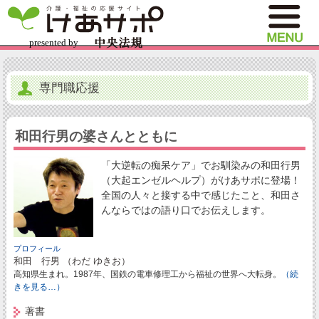
専門職応援
和田行男の婆さんとともに
「大逆転の痴呆ケア」でお馴染みの和田行男
（大起エンゼルヘルプ）がけあサポに登場！
全国の人々と接する中で感じたこと、和田さ
んならではの語り口でお伝えします。
プロフィール
和田 行男 （わだ ゆきお）
高知県生まれ。1987年、国鉄の電車修理工から福祉の世界へ大転身。
（続
きを見る…）
著書