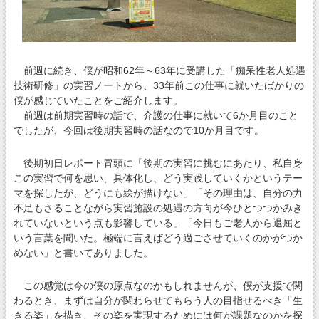
前週に続き、僕が昭和62年～63年に受講した「痴呆性老人処遇
技術研修」の実習ノートから、33年前この仕事に就いたばかりの
僕が感じていたことをご紹介します。
前週は前期実習時の話で、介護の仕事に就いて6か月目のこと
でしたが、今回は後期実習時の話なので10か月目です。
後期初日レポート冒頭に「後期の実習に挑むにあたり、私自身
この実習で何を思い、具体化し、どう実践していくかというテー
マを探したが、どうにも絵が描けない」「その理由は、自分の力
不足もさることながら実習施設の処遇の方向が今ひとつつかみき
れていないという点も影響している」「今日もご老人から退屈と
いう言葉を聞いた。極端に言えばどう過ごさせていくのかがつか
めない」と書いてありました。
この感覚は今の僕の原点なのかもしれませんが、僕が支援で関
わるとき、まずは自分が関わらせてもらう人の目指せるべき「生
きる姿」を描き、その姿を実現するためには何が課題なのかを探