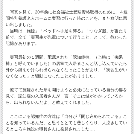
写真を見て、20年前に社会福祉士受験資格取得のために、４週
間特別養護老人ホームに実習に行った時のことを、また鮮明に思
い出しました。
当時は「施錠」「ベッドへ手足を縛る」「つなぎ服」が当たり
前で、全て「実習生が先輩について行うこと」として、教わった
記憶があります。
実習最初の１週間、配属された「認知症棟」（当時は「痴呆
棟」と呼んでいました）の居室で入居者さんと話し込んでいたら
外から鍵をかけられ出られなくなったことがあり、「実習生がい
なくなった」と騒動になったことがありました。
慌てて施錠された扉を開けようと必死になっている自分の姿を
見て、認知症の入居者さんが一言「そこは鍵がかかっているか
ら、出られないんだよ」と教えてくれました。
ここにいる認知症の方達は「自分が『閉じ込められている』こ
とを知っているんだ」と思うととても悲しくなり、大泣きしてい
るところを施設の職員さんに発見されました…。