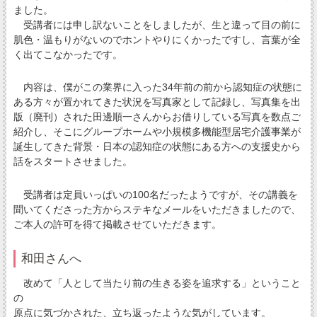
ました。
受講者には申し訳ないことをしましたが、生と違って目の前に
肌色・温もりがないのでホントやりにくかったですし、言葉が全
く出てこなかったです。
内容は、僕がこの業界に入った34年前の前から認知症の状態に
ある方々が置かれてきた状況を写真家として記録し、写真集を出
版（廃刊）された田邊順一さんからお借りしている写真を数点ご
紹介し、そこにグループホームや小規模多機能型居宅介護事業が
誕生してきた背景・日本の認知症の状態にある方への支援史から
話をスタートさせました。
受講者は定員いっぱいの100名だったようですが、その講義を
聞いてくださった方からステキなメールをいただきましたので、
ご本人の許可を得て掲載させていただきます。
和田さんへ
改めて「人として当たり前の生きる姿を追求する」ということ
の
原点に気づかされた、立ち返ったような気がしています。