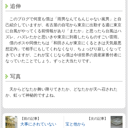
追伸
このブログで何度も僕は「雨男なんてもんじゃない嵐男」と自
己紹介していますが、名古屋の自宅から東京に出勤する週に東京
に台風がやってくる前情報があり「またか」と思ったら台風はハ
ズレ、ハズレたかと思いきや東京に到着したらものすごい雷雨。
僕のボスや同僚たちは「和田さんが東京にくるときは天気最悪
想定内」で相手にもしてくれなくなり、ちょっぴり寂しくなって
きていますが、これが宝くじなら僕は今頃世界の資産家番付者に
なっていたことでしょう。ずっと大当たりです。
写真
天からどなたか舞い降りてきたか、どなたかが天へ召された
か、虹って神秘的ですよね。
【前の記事】
【次の記事】
大事にされていない
宝と他から