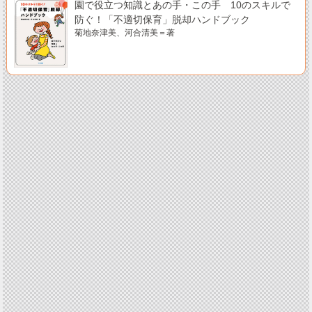
園で役立つ知識とあの手・この手 10のスキルで
防ぐ！「不適切保育」脱却ハンドブック
菊地奈津美、河合清美＝著