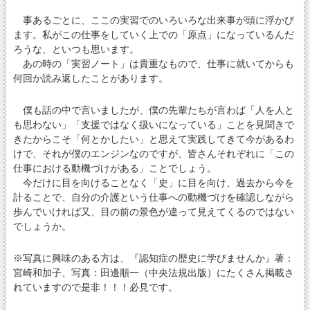
事あるごとに、ここの実習でのいろいろな出来事が頭に浮かび
ます。私がこの仕事をしていく上での「原点」になっているんだ
ろうな、といつも思います。
あの時の「実習ノート」は貴重なもので、仕事に就いてからも
何回か読み返したことがあります。
僕も話の中で言いましたが、僕の先輩たちが言わば「人を人と
も思わない」「支援ではなく扱いになっている」ことを見聞きで
きたからこそ「何とかしたい」と思えて実践してきて今があるわ
けで、それが僕のエンジンなのですが、皆さんそれぞれに「この
仕事における動機づけがある」ことでしょう。
今だけに目を向けることなく「史」に目を向け、過去から今を
計ることで、自分の介護という仕事への動機づけを確認しながら
歩んでいければ又、目の前の景色が違って見えてくるのではない
でしょうか。
※写真に興味のある方は、『認知症の歴史に学びませんか』著：
宮崎和加子、写真：田邊順一（中央法規出版）にたくさん掲載さ
れていますので是非！！！必見です。