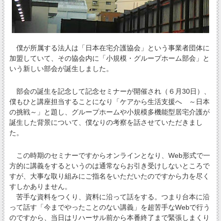
僕が所属する法人は「日本在宅介護協会」という事業者団体に
加盟していて、その協会内に「小規模・グループホーム部会」と
いう新しい部会が誕生しました。
部会の誕生を記念して記念セミナーが開催され（６月30日）、
僕もひと講座担当することになり「ケアから生活支援へ ～日本
の挑戦～」と題し、グループホームや小規模多機能型居宅介護が
誕生した背景について、僕なりの考察を話させていただきまし
た。
この時期のセミナーですからオンラインとなり、Web形式で一
方的に講義をするというのは通常ならお引き受けしないところで
すが、大事な取り組みにご指名をいただいたのですから力を尽く
すしかありません。
苦手な資料をつくり、資料に沿って話をする。つまり台本に沿
って話す「今までやったことのない講義」を超苦手なWebで行う
のですから、当日はリハーサル前から本番終了まで緊張しまくり