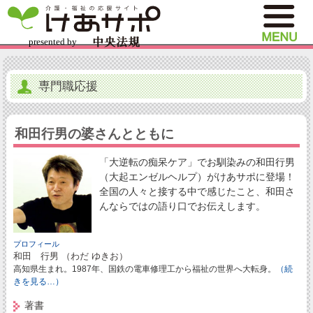
専門職応援
和田行男の婆さんとともに
「大逆転の痴呆ケア」でお馴染みの和田行男
（大起エンゼルヘルプ）がけあサポに登場！
全国の人々と接する中で感じたこと、和田さ
んならではの語り口でお伝えします。
プロフィール
和田 行男 （わだ ゆきお）
高知県生まれ。1987年、国鉄の電車修理工から福祉の世界へ大転身。
（続
きを見る…）
著書