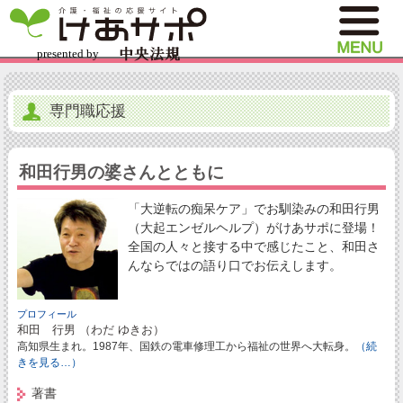
専門職応援
和田行男の婆さんとともに
「大逆転の痴呆ケア」でお馴染みの和田行男
（大起エンゼルヘルプ）がけあサポに登場！
全国の人々と接する中で感じたこと、和田さ
んならではの語り口でお伝えします。
プロフィール
和田 行男 （わだ ゆきお）
高知県生まれ。1987年、国鉄の電車修理工から福祉の世界へ大転身。
（続
きを見る…）
著書