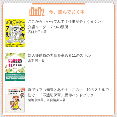
ここから、やってみて！仕事が必ずうまくいく
介護リーダー７つの勘所
髙口光子＝著
対人援助職の力量を高める11のスキル
荒木 篤＝著
園で役立つ知識とあの手・この手 10のスキルで
防ぐ！「不適切保育」脱却ハンドブック
菊地奈津美、河合清美＝著