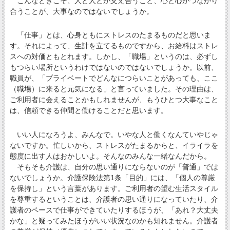
こんなときこそ、人と人とが支え合うこと、心と心がつながり
合うことが、大事なのではないでしょうか。
「仕事」とは、心身ともにストレスのたまるものだと思いま
す。それによって、生計を立てるものですから、お給料はストレ
スへの対価ともとれます。しかし、「職場」というのは、必ずし
もつらい場所というわけではないのではないでしょうか。以前、
職員が、「プライベートでどんなにつらいことがあっても、ここ
（職場）に来ると元気になる」と言っていました。その理由は、
ご利用者に会えることかもしれませんが、もうひとつ大事なこと
は、信頼できる仲間と働けることだと思います。
いい人になろうよ、みんなで。いやな人と働くなんていやじゃ
ないですか。忙しいから、ストレスがたまるからと、イライラを
態度に出す人はおかしいよ。そんなのみんな一緒なんだから。
そもそも介護は、自分の思い通りにならないのが「普通」では
ないでしょうか。介護保険法第1条「目的」には、「個人の尊厳
を保持し」という言葉があります。ご利用者の望む生活スタイル
を尊重するということは、介護者の思い通りになっていたり、介
護者のペースで仕事ができていたりするほうが、「あれ？大丈夫
かな」と疑ってみたほうがいい状況なのかも知れません。介護者