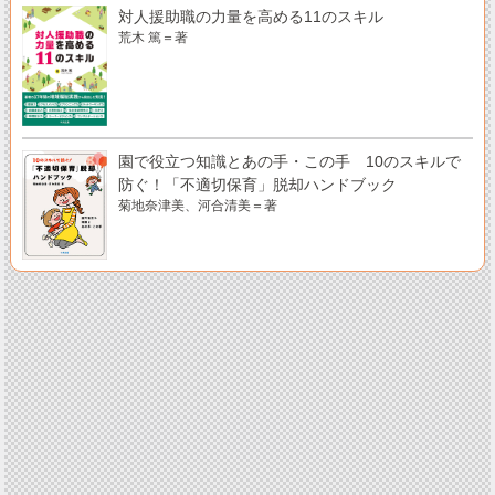
対人援助職の力量を高める11のスキル
荒木 篤＝著
園で役立つ知識とあの手・この手 10のスキルで
防ぐ！「不適切保育」脱却ハンドブック
菊地奈津美、河合清美＝著