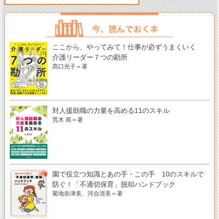
ここから、やってみて！仕事が必ずうまくいく
介護リーダー７つの勘所
髙口光子＝著
対人援助職の力量を高める11のスキル
荒木 篤＝著
園で役立つ知識とあの手・この手 10のスキルで
防ぐ！「不適切保育」脱却ハンドブック
菊地奈津美、河合清美＝著