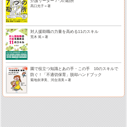
介護リーダー７つの勘所
髙口光子＝著
対人援助職の力量を高める11のスキル
荒木 篤＝著
園で役立つ知識とあの手・この手 10のスキルで
防ぐ！「不適切保育」脱却ハンドブック
菊地奈津美、河合清美＝著