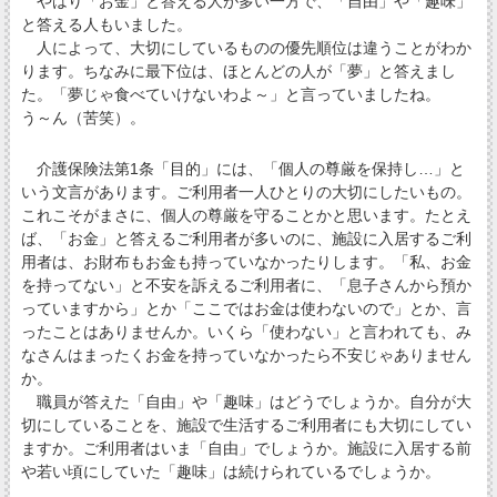
やはり「お金」と答える人が多い一方で、「自由」や「趣味」
と答える人もいました。
人によって、大切にしているものの優先順位は違うことがわか
ります。ちなみに最下位は、ほとんどの人が「夢」と答えまし
た。「夢じゃ食べていけないわよ～」と言っていましたね。
う～ん（苦笑）。
介護保険法第1条「目的」には、「個人の尊厳を保持し…」と
いう文言があります。ご利用者一人ひとりの大切にしたいもの。
これこそがまさに、個人の尊厳を守ることかと思います。たとえ
ば、「お金」と答えるご利用者が多いのに、施設に入居するご利
用者は、お財布もお金も持っていなかったりします。「私、お金
を持ってない」と不安を訴えるご利用者に、「息子さんから預か
っていますから」とか「ここではお金は使わないので」とか、言
ったことはありませんか。いくら「使わない」と言われても、み
なさんはまったくお金を持っていなかったら不安じゃありません
か。
職員が答えた「自由」や「趣味」はどうでしょうか。自分が大
切にしていることを、施設で生活するご利用者にも大切にしてい
ますか。ご利用者はいま「自由」でしょうか。施設に入居する前
や若い頃にしていた「趣味」は続けられているでしょうか。