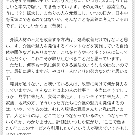
生活をする範囲の中で、出会う人たちに、いつも元気になってほ
しいと本気で願い、向き合っています。その元気が、感染症のよ
うに（？）拡大し、まわりの人を元気にし、いつの日か、日本中
を元気にできるのではないか。そんなことを真剣に考えているの
です。おかしいかなぁ（苦笑）。
介護人材の不足を改善する方法は、処遇改善だけではないと思
います。介護の魅力を発信するイベントなどを実施している自治
体や団体などもありますが、これをどうやって多くの人に知って
いただくか、これこそが取り組むべきことだと思っています。
ただし、何事も一気に解決できる魔法のようなものはないので
す。最初に戻りますが、やはり一人ひとりの努力なのだと思いま
す。
職員が足りない、と嘆いている人は、改善に向けて何か努力を
していますか。そんなことは上の人の仕事？ 本当にそうでしょ
うか。見学に来た人、実習に来た人、ボランティアに来た人、ご
家族、地域の方、そういった方たちに介護の魅力を発信するの
は、いや、できるのは、むしろ現場の職員さんだと私は思いま
す。人というのは、どこでどうつながっているのか、つながって
いくのか、わかりません。評価はいつしか広がり、“ここで働き
たい”“ここのサービスを利用したい”という人が増えていくかもし
れないのです。