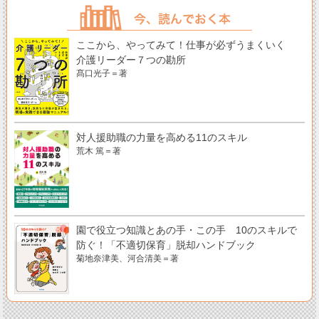
ここから、やってみて！仕事が必ずうまくいく
介護リーダー７つの勘所
髙口光子＝著
対人援助職の力量を高める11のスキル
荒木 篤＝著
園で役立つ知識とあの手・この手 10のスキルで
防ぐ！「不適切保育」脱却ハンドブック
菊地奈津美、河合清美＝著