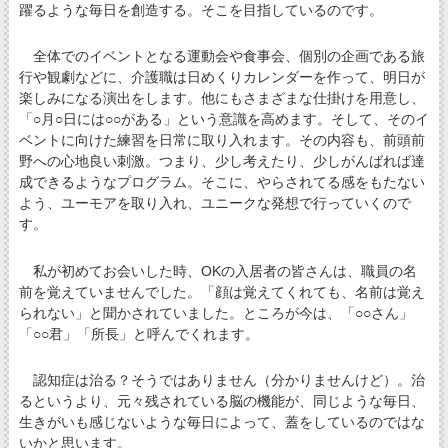
躍るような毎日を創造する。そこを目指しているのです。
全体でのイベントとなる運動会や食事会、個別の企画である旅
行や観劇などに、介護職は日めくりカレンダーを作って、明日が
楽しみになる演出をします。他にもさまざまな仕掛けを用意し、
「○月○日には○○がある」という意識を高めます。そして、そのイ
ベントに向けた練習を日常に取り入れます。その内容も、前頭前
野への心地良い刺激。つまり、少し考えたり、少しがんばれば達
成できるようなプログラム。そこに、やらされてる感をもたない
よう、ユーモアを取り入れ、ユニークな発想で行っていくので
す。
私が初めてお会いした時、OKの入居者の皆さんは、職員の名
前を覚えていませんでした。「顔は覚えてくれても、名前は覚え
られない」と聞かされていました。ところが今は、「○○さん」
「○○君」「所長」と呼んでくれます。
認知症は治る？そうではありません（分かりませんけど）。治
るというより、元々残されている脳の機能が、同じような毎日、
生きがいも感じないような毎日によって、蓋をしているのではな
いかと思います。