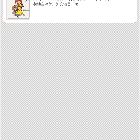
菊地奈津美、河合清美＝著