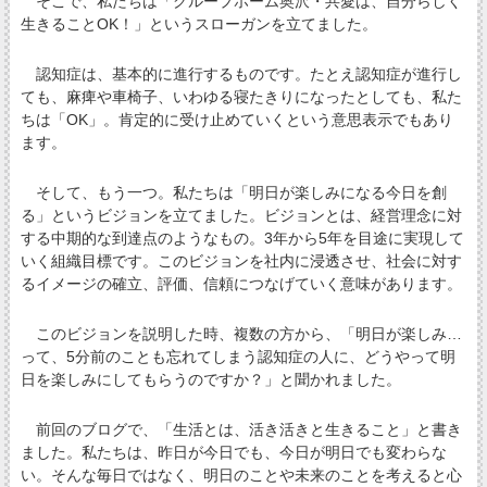
そこで、私たちは「グループホーム奥沢・共愛は、自分らしく
生きることOK！」というスローガンを立てました。
認知症は、基本的に進行するものです。たとえ認知症が進行し
ても、麻痺や車椅子、いわゆる寝たきりになったとしても、私た
ちは「OK」。肯定的に受け止めていくという意思表示でもあり
ます。
そして、もう一つ。私たちは「明日が楽しみになる今日を創
る」というビジョンを立てました。ビジョンとは、経営理念に対
する中期的な到達点のようなもの。3年から5年を目途に実現して
いく組織目標です。このビジョンを社内に浸透させ、社会に対す
るイメージの確立、評価、信頼につなげていく意味があります。
このビジョンを説明した時、複数の方から、「明日が楽しみ…
って、5分前のことも忘れてしまう認知症の人に、どうやって明
日を楽しみにしてもらうのですか？」と聞かれました。
前回のブログで、「生活とは、活き活きと生きること」と書き
ました。私たちは、昨日が今日でも、今日が明日でも変わらな
い。そんな毎日ではなく、明日のことや未来のことを考えると心