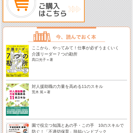
ここから、やってみて！仕事が必ずうまくいく
介護リーダー７つの勘所
髙口光子＝著
対人援助職の力量を高める11のスキル
荒木 篤＝著
園で役立つ知識とあの手・この手 10のスキルで
防ぐ！「不適切保育」脱却ハンドブック