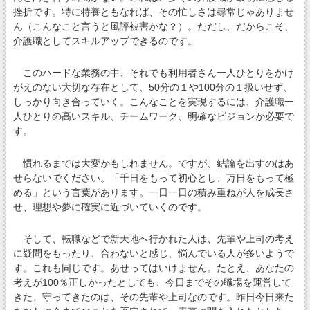
挫折です。特に特養ともなれば、その忙しさは尋常じゃありませ
ん（こんなこと言うと風評被害かな？）。ただし、だからこそ、
介護職としてスキルアップできるのです。
このハードな業務の中、それでも利用者さん一人ひとりをかけ
がえのない大切な存在として、50分の１や100分の１扱いせず、
しっかり向き合っていく。こんなことを実現するには、介護職一
人ひとりの高いスキル、チームワーク、明確なビジョンが必要で
す。
慣れるまでは大変かもしれません。ですが、結論を出すのはあ
せらないでください。「千日をもって初心とし、万日をもって極
める」という言葉があります。一日一日の積み重ねが人を成長さ
せ、理想や夢に確実に近づいていくのです。
そして、転職などで新天地へ行かれた人は、先輩や上司の考え
に疑問をもったり、合わないと感じ、悩んでいる人が多いようで
す。これも同じです。あせってはいけません。たとえ、あなたの
考えが100％正しかったとしても、今日までその職場を運営して
きた、守ってきたのは、その先輩や上司なのです。昨日今日来た