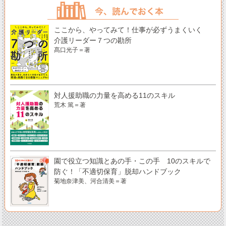
ここから、やってみて！仕事が必ずうまくいく
介護リーダー７つの勘所
髙口光子＝著
対人援助職の力量を高める11のスキル
荒木 篤＝著
園で役立つ知識とあの手・この手 10のスキルで
防ぐ！「不適切保育」脱却ハンドブック
菊地奈津美、河合清美＝著