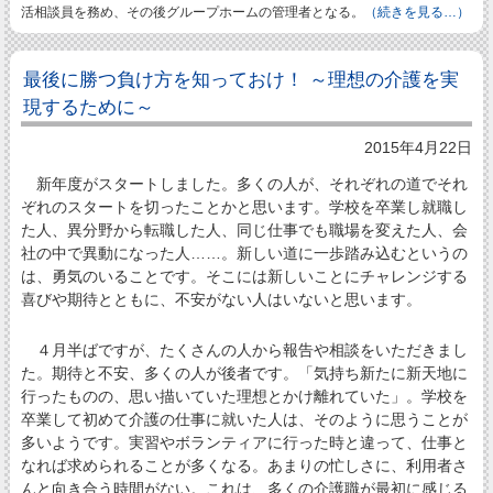
活相談員を務め、その後グループホームの管理者となる。
（続きを見る…）
最後に勝つ負け方を知っておけ！ ～理想の介護を実
現するために～
2015年4月22日
新年度がスタートしました。多くの人が、それぞれの道でそれ
ぞれのスタートを切ったことかと思います。学校を卒業し就職し
た人、異分野から転職した人、同じ仕事でも職場を変えた人、会
社の中で異動になった人……。新しい道に一歩踏み込むというの
は、勇気のいることです。そこには新しいことにチャレンジする
喜びや期待とともに、不安がない人はいないと思います。
４月半ばですが、たくさんの人から報告や相談をいただきまし
た。期待と不安、多くの人が後者です。「気持ち新たに新天地に
行ったものの、思い描いていた理想とかけ離れていた」。学校を
卒業して初めて介護の仕事に就いた人は、そのように思うことが
多いようです。実習やボランティアに行った時と違って、仕事と
なれば求められることが多くなる。あまりの忙しさに、利用者さ
んと向き合う時間がない。これは、多くの介護職が最初に感じる