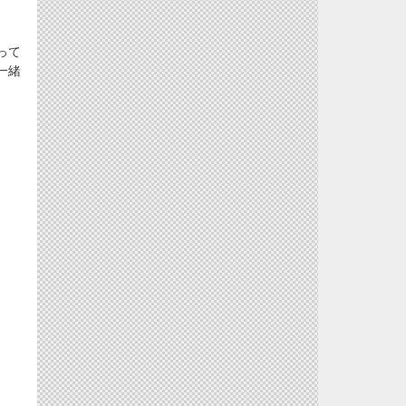
って
一緒