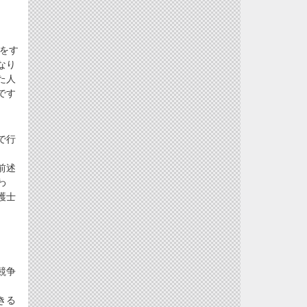
をす
なり
た人
です
で行
前述
わ
護士
競争
きる