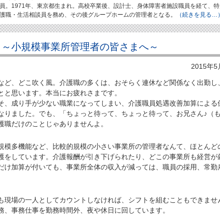
員。1971年、東京都生まれ。高校卒業後、設計士、身体障害者施設職員を経て、特
護職・生活相談員を務め、その後グループホームの管理者となる。
（続きを見る…
 ～小規模事業所管理者の皆さまへ～
2015年
ど、どこ吹く風。介護職の多くは、おそらく連休など関係なく出勤し
とと思います。本当にお疲れさまです。
、成り手が少ない職業になってしまい、介護職員処遇改善加算による
なりました。でも、「ちょっと待って、ちょっと待って、お兄さん♪（
護職だけのことじゃありませんよ。
模多機能など、比較的規模の小さい事業所の管理者なんて、ほとんど
護をしています。介護報酬が引き下げられたり、どこの事業所も経営が
だけ加算が付いても、事業所全体の収入が減っては、職員の採用、常勤
現場の一人としてカウントしなければ、シフトを組むこともできませ
務、事務仕事を勤務時間外、夜や休日に回しています。