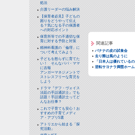
処法
介護リーダーの悩み解決
【保育者必見】子どもの
困りをどうやって伝え
る？気になる子の保護者
への対応ポイント
保育所等での不適切な保
育に対する予防と対策
関連記事
精神科看護の「倫理」に
バナナの皮の試食会
ついて考えてみよう
去り際は風のように
子どもを怒らずに育てた
「日本人は優れているの
い！ そんなパパ・ママ
逆転サヨナラ満塁ホーム
に吉報
アンガーマネジメントで
ストレスフリーな育児を
しよう
ドラマ『デフ・ヴォイス
法廷の手話通訳士』でも
話題！手話通訳士ってど
んなお仕事？
これで子育ても安心！お
すすめの子育てメディ
ア・アプリ5選
アトリエから始まる「探
究活動」