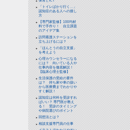
保育とICT
「トイレばかり行く…」
認知症のある人への接し
方
【専門家監修】100均材
料で手作り！ 自立課題
のアイデア集
訪問看護ステーションを
立ち上げるには？
「ほんとうの自立支援」
を考えよう
心理カウンセラーになる
には？ 向いている人や
仕事内容を徹底解説！
【臨床心理士監修】
生活保護の受給の要件
は？ 持ち家や車の扱い
から医療費までわかりや
すく解説！
認知症は何科を受診すれ
ばいい？ 専門医が教え
る！ 受診のタイミング
や病院選びのポイント
回想法とは？
相談支援専門員の仕事
イラストでわかりやすい