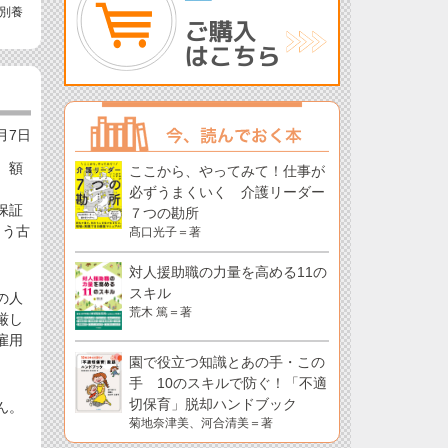
別養
）
5月7日
、額
ここから、やってみて！仕事が
必ずうまくいく 介護リーダー
保証
７つの勘所
もう古
髙口光子＝著
対人援助職の力量を高める11の
スキル
の人
荒木 篤＝著
厳し
雇用
園で役立つ知識とあの手・この
手 10のスキルで防ぐ！「不適
切保育」脱却ハンドブック
ん。
菊地奈津美、河合清美＝著