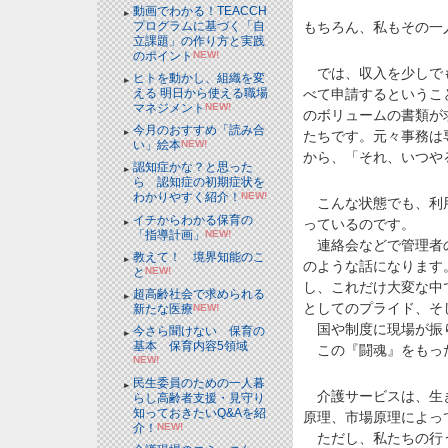
動画でわかる！TEACCH
もちろん、私もその一
プログラムに基づく「自
立課題」の作り方と実践
のポイント
NEW!
では、収入を少しでも
ヒトを動かし、組織を変
べて申請するというこ
える 明日から使える職場
マネジメント
NEW!
のボリュームの書類が
今月のおすすめ「読み合
たちです。元々事務は
い」絵本
NEW!
から、「それ、いつや
認知症かな？と思った
ら 認知症の初期症状を
わかりやすく紹介！
NEW!
こんな状態でも、利用
イチからわかる保育の
っているのです。
「指導計画」
NEW!
連絡会などで管理者の
教えて！ 境界知能のこ
のような話になります
と
NEW!
し、これだけ大変な中
超高齢社会で求められる
としてのプライド、そ
新たな医療
NEW!
国や制度に現場が振り
今さら聞けない 保育の
基本 保育内容5領域
この『闘魂』をもった
NEW!
民生委員のための一人暮
介護サービスは、生き
らし高齢者支援・見守り
知っておきたいQ&Aを紹
原理、市場原理によっ
介！
NEW!
ただし、私たちの行う