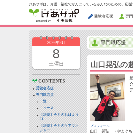
けあサポは、介護・福祉でがんばっているみんなのための、応援
受験者応援
専門
専門職応援
2026年8月
8
山口晃弘の
土曜日
CONTENTS
受験者応援
専門職応援
一覧
ニュース
【雑誌】今月のおはよう
21
【雑誌】今月のケアマネ
プロフィール
ジャー
山口 晃弘 （やまぐち