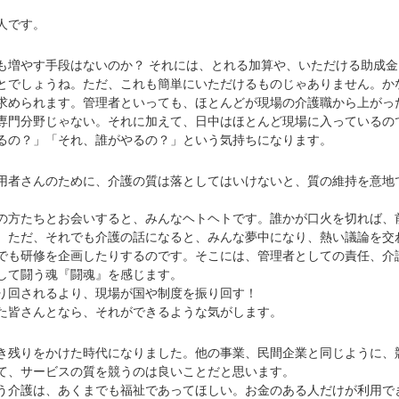
人です。
増やす手段はないのか？ それには、とれる加算や、いただける助成金
とでしょうね。ただ、これも簡単にいただけるものじゃありません。か
求められます。管理者といっても、ほとんどが現場の介護職から上がっ
専門分野じゃない。それに加えて、日中はほとんど現場に入っているの
るの？」「それ、誰がやるの？」という気持ちになります。
者さんのために、介護の質は落としてはいけないと、質の維持を意地
方たちとお会いすると、みんなヘトヘトです。誰かが口火を切れば、
。ただ、それでも介護の話になると、みんな夢中になり、熱い議論を交
でも研修を企画したりするのです。そこには、管理者としての責任、介
して闘う魂『闘魂』を感じます。
回されるより、現場が国や制度を振り回す！
皆さんとなら、それができるような気がします。
残りをかけた時代になりました。他の事業、民間企業と同じように、
て、サービスの質を競うのは良いことだと思います。
介護は、あくまでも福祉であってほしい。お金のある人だけが利用で