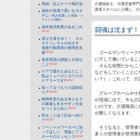
介護福祉士、介護支援専門
再録・誌上ケース検討会
護老人ホームに入職し、介
福祉の現場で思いをカタ
チに
～私が起業した理由・ト
ライした理由～
成年後見制度のあれこれ
闘魂は沈まず！
NEW!
道なき道をゆく！ オル
タナコンサルがめざす
強度行動障害の標準的支
ゴールデンウィークな
援
NEW!
に汗して働いているこ
保育環境の課題と大切な
こと
NEW!
そんな状態だからこそ
ケアで疲れたあなたに｜
などをしていくことに
私はミューズとゼウスの
い？）」これって、介
ケアラーです!
NEW!
知ってるつもりの認知症
ケア
NEW!
グループホームや小規
精神疾患のある本人もそ
が現場に出て、今も介
の家族も生きやすい社会
いのです。介護職員に
をつくるために
NEW!
が難しくなります。
死をことほぐ社会へ向け
て
NEW!
そうなると、管理者も
ソーシャルワーカーに知
ってほしい 理論とアプ
多くの管理者が管理業
ローチのエッセンス
NEW!