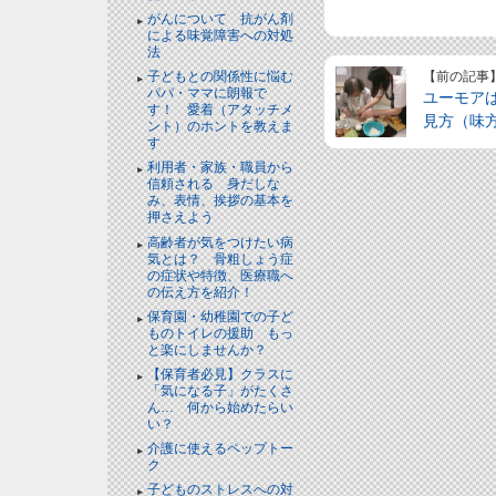
がんについて 抗がん剤
による味覚障害への対処
法
【前の記事
子どもとの関係性に悩む
パパ・ママに朗報で
ユーモア
す！ 愛着（アタッチメ
見方（味
ント）のホントを教えま
す
利用者・家族・職員から
信頼される 身だしな
み、表情、挨拶の基本を
押さえよう
高齢者が気をつけたい病
気とは？ 骨粗しょう症
の症状や特徴、医療職へ
の伝え方を紹介！
保育園・幼稚園での子ど
ものトイレの援助 もっ
と楽にしませんか？
【保育者必見】クラスに
「気になる子」がたくさ
ん… 何から始めたらい
い？
介護に使えるペップトー
ク
子どものストレスへの対