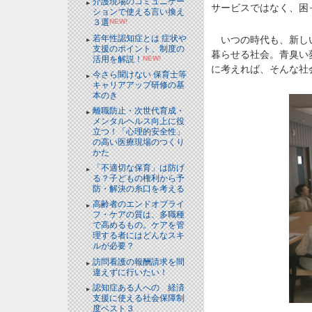
介護現場のコミュニケー
サービスではなく、困
ションで使える言い換え
３選
NEW!
若年性認知症とは 症状や
いつの時代も、新しい
支援のポイント、制度の
暮らせる社会。青臭い
活用を解説！
NEW!
に考えれば、そんな社
今さら聞けない 保育士等
キャリアアップ研修の基
本のき
離職防止・次世代育成・
メンタルヘルス向上に役
立つ！「心理的安全性」
の高い医療現場のつくり
かた
「不適切な保育」は防げ
る？子どもの権利から予
防・解決の糸口を考える
高齢者のエンドオブライ
フ・ケアの質は、多職種
で高めるもの。ケアを管
理する者にはどんなスキ
ルが必要？
訪問看護の報酬請求を間
違えずに行いたい！
認知症ある人への 経済
支援に使える社会保障制
度ベスト３