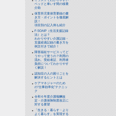
ベッドと⾞いす間の移乗
介助
保育所児童保育要録の書
き方・ポイントを徹底解
説！
項目別の記入例も紹介
F-SOAIP（生活支援記録
法）とは？
わかりやすい介護記録・
支援経過記録の書き方を
例文付きで紹介！
障害福祉サービスってど
うやって使うの？利用の
流れ、受給者証、利用者
負担についてわかりやす
く解説！
認知症の人の困りごとを
解決するヒントとは
ケアマネジャーのため
の“仕事効率化”テクニッ
ク
令和６年度介護報酬改
定・介護保険制度改正に
対する要望
「生きる・暮らす・より
よく暮らす」を実現する