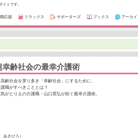
サイトです。
職応援
リラックス
サポーターズ
ブックス
アーカイ
超幸齢社会の最幸介護術
超高齢社会を実り多き「幸齢社会」にするために、
介護職がすべきこととは？
元気がとりえの介護職・山口晃弘が紡ぐ最幸介護術。
 あきひろ）