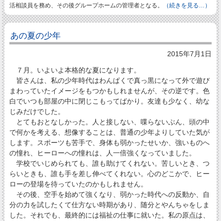
活相談員を務め、その後グループホームの管理者となる。
（続きを見る…）
あの夏の少年
2015年7月1日
７月。いよいよ本格的な夏になります。
皆さんは、私の少年時代はわんぱくで真っ黒になって外で遊び
まわっていたイメージをもつかもしれませんが、その逆です。色
白でいつも部屋の中に閉じこもってばかり。友達も少なく、幼な
じみだけでした。
とてもおとなしかった。人と接しない、喋らないぶん、頭の中
で何かを考える、想像することは、普通の少年よりしていた気が
します。スポーツも苦手で、身体も弱かったせいか、強いものへ
の憧れ、ヒーローへの憧れは、人一倍強くなっていました。
学校でいじめられても、誰も助けてくれない。苦しいとき、つ
らいときも、誰も手を差し伸べてくれない。心のどこかで、ヒー
ローの登場を待っていたのかもしれません。
その後、空手を始めて強くなり、弱かった時代への反動か、自
分の力を試したくて仕方ない時期があり、随分とやんちゃをしま
した。それでも、最終的には福祉の仕事に就いた。私の原点は、