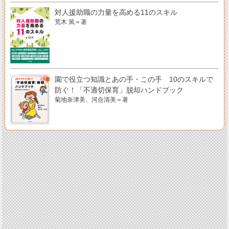
対人援助職の力量を高める11のスキル
荒木 篤＝著
園で役立つ知識とあの手・この手 10のスキルで
防ぐ！「不適切保育」脱却ハンドブック
菊地奈津美、河合清美＝著