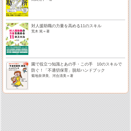
対人援助職の力量を高める11のスキル
荒木 篤＝著
園で役立つ知識とあの手・この手 10のスキルで
防ぐ！「不適切保育」脱却ハンドブック
菊地奈津美、河合清美＝著