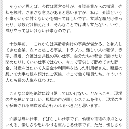
そうかと思えば、今度は運営会社が、介護事業からの撤退、売
却を検討。さまざな意見があると思いますが、私は、介護という
仕事がいかに甘くないかを知ってほしいです。立派な箱だけ作っ
たり、頭数だけ揃えたり、そんなことでは成り立たない。いや、
成り立ってはいけない仕事なのです。
十数年前、「これからは高齢者向けの事業が儲かる」と参入し
てきた企業。次々と起こる事故、トラブル。難しい人の確保、赤
字、撤退。介護は公共性の高い仕事。自分たちの都合で開けたり
閉めたりしていい仕事ではない。今まで苦労して貯めてきた貯
金、財産をはたいて入居金や利用料を払った利用者さん。断腸の
想いで大事な親を預けたご家族。そこで働く職員たち。そういう
人たち皆の人生を狂わせた。
こんな悲劇を絶対に繰り返してはいけない。だからこそ、現場
の声を聴いてほしい。現場の声が届くシステムを作り、現場の声
が反映される制度改革が行われるべきだと思います。
介護は尊い仕事、すばらしい仕事です。倫理や道徳の原点とも
いえる、優しさや思いやりを重んじる仕事です。ただ、優しさや