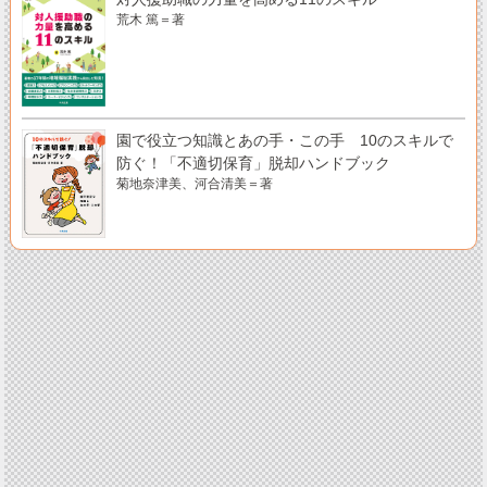
荒木 篤＝著
園で役立つ知識とあの手・この手 10のスキルで
防ぐ！「不適切保育」脱却ハンドブック
菊地奈津美、河合清美＝著