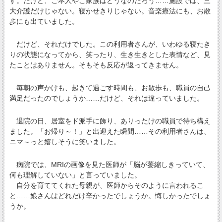
す。だけど、ご本人やご家族はどうなのだろう……施設では、三
大介護だけじゃない。寝かせきりじゃない。音楽療法にも、お散
歩にも出ていました。
だけど、それだけでした。この利用者さんが、いわゆる寝たき
りの状態になってから、笑ったり、生き生きとした表情など、見
たことはありません。そもそも反応が返ってきません。
毎朝の声かけも、起きて過ごす時間も、お散歩も、職員の自己
満足だったのでしょうか……だけど、それは違っていました。
退院の日、居室をド派手に飾り、ありったけの職員で待ち構え
ました。「お帰り～！」と出迎えた瞬間……その利用者さんは、
ニマ～っと嬉しそうに笑いました。
病院では、MRIの画像を見た医師が「脳が萎縮しきっていて、
何も理解していない」と言っていました。
自分を育ててくれた母親が、医師からそのように言われるこ
と……娘さんはどれだけ辛かったでしょうか。悔しかったでしょ
うか。