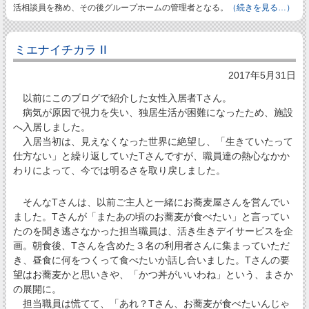
活相談員を務め、その後グループホームの管理者となる。
（続きを見る…）
ミエナイチカラ II
2017年5月31日
以前にこのブログで紹介した女性入居者Tさん。
病気が原因で視力を失い、独居生活が困難になったため、施設
へ入居しました。
入居当初は、見えなくなった世界に絶望し、「生きていたって
仕方ない」と繰り返していたTさんですが、職員達の熱心なかか
わりによって、今では明るさを取り戻しました。
そんなTさんは、以前ご主人と一緒にお蕎麦屋さんを営んでい
ました。Tさんが「またあの頃のお蕎麦が食べたい」と言ってい
たのを聞き逃さなかった担当職員は、活き生きデイサービスを企
画。朝食後、Tさんを含めた３名の利用者さんに集まっていただ
き、昼食に何をつくって食べたいか話し合いました。Tさんの要
望はお蕎麦かと思いきや、「かつ丼がいいわね」という、まさか
の展開に。
担当職員は慌てて、「あれ？Tさん、お蕎麦が食べたいんじゃ