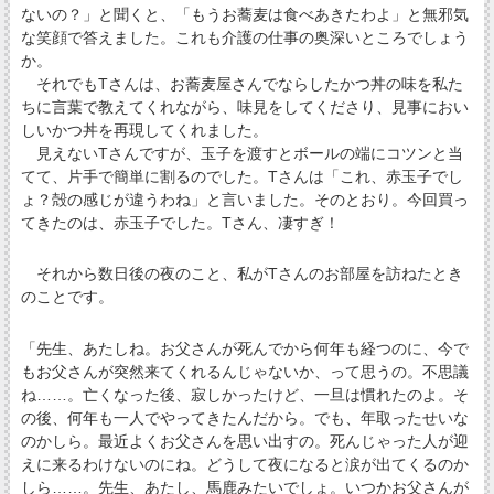
ないの？」と聞くと、「もうお蕎麦は食べあきたわよ」と無邪気
な笑顔で答えました。これも介護の仕事の奥深いところでしょう
か。
それでもTさんは、お蕎麦屋さんでならしたかつ丼の味を私た
ちに言葉で教えてくれながら、味見をしてくださり、見事におい
しいかつ丼を再現してくれました。
見えないTさんですが、玉子を渡すとボールの端にコツンと当
てて、片手で簡単に割るのでした。Tさんは「これ、赤玉子でし
ょ？殻の感じが違うわね」と言いました。そのとおり。今回買っ
てきたのは、赤玉子でした。Tさん、凄すぎ！
それから数日後の夜のこと、私がTさんのお部屋を訪ねたとき
のことです。
「先生、あたしね。お父さんが死んでから何年も経つのに、今で
もお父さんが突然来てくれるんじゃないか、って思うの。不思議
ね……。亡くなった後、寂しかったけど、一旦は慣れたのよ。そ
の後、何年も一人でやってきたんだから。でも、年取ったせいな
のかしら。最近よくお父さんを思い出すの。死んじゃった人が迎
えに来るわけないのにね。どうして夜になると涙が出てくるのか
しら……。先生、あたし、馬鹿みたいでしょ。いつかお父さんが