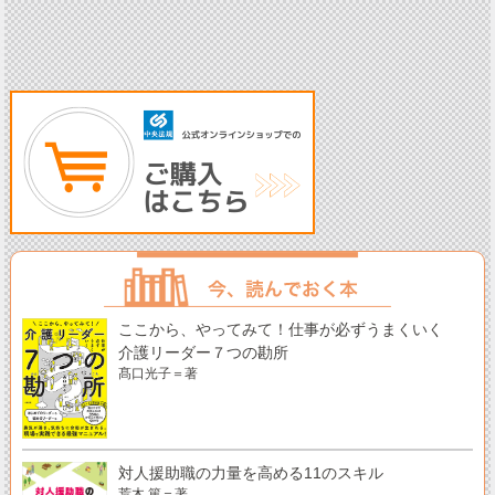
ここから、やってみて！仕事が必ずうまくいく
介護リーダー７つの勘所
髙口光子＝著
対人援助職の力量を高める11のスキル
荒木 篤＝著