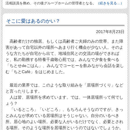
活相談員を務め、その後グループホームの管理者となる。
（続きを見る…）
そこに愛はあるのかい？
2017年8月23日
高齢者だけの独居、もしくは高齢者ご夫婦のみの世帯、また障
害があって自宅以外の場所へあまり行く機会が少ない人。そのよ
うな方たちが自宅から出て、地域住民との交流の場ができれば
と、私の勤務する特養千歳敬心苑では、みんなで夕食を食べる
「ちとせdeごはん」、みんなでコーヒーを飲みながら会話を楽し
む「ちとCafé」をはじめました。
最近の業界では、このような取り組みを「居場所づくり」など
と言ったりします。
人は皆、居場所を求めています。では、一体居場所って何でし
ょう？
「いるところ」「いどころ」、もちろんそうなのですが、きっ
とみんなが求めている居場所はそうじゃない。自分のいるべき
所。居心地のよい場所。必要な人がいるだけでなく、必要とされ
る場所。そのような場所を居場所というのではないでしょうか。