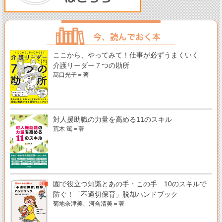
ここから、やってみて！仕事が必ずうまくいく
介護リーダー７つの勘所
髙口光子＝著
対人援助職の力量を高める11のスキル
荒木 篤＝著
園で役立つ知識とあの手・この手 10のスキルで
防ぐ！「不適切保育」脱却ハンドブック
菊地奈津美、河合清美＝著