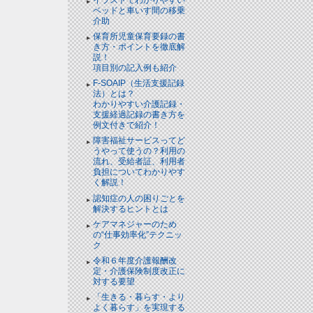
ベッドと⾞いす間の移乗
介助
保育所児童保育要録の書
き方・ポイントを徹底解
説！
項目別の記入例も紹介
F-SOAIP（生活支援記録
法）とは？
わかりやすい介護記録・
支援経過記録の書き方を
例文付きで紹介！
障害福祉サービスってど
うやって使うの？利用の
流れ、受給者証、利用者
負担についてわかりやす
く解説！
認知症の人の困りごとを
解決するヒントとは
ケアマネジャーのため
の“仕事効率化”テクニッ
ク
令和６年度介護報酬改
定・介護保険制度改正に
対する要望
「生きる・暮らす・より
よく暮らす」を実現する