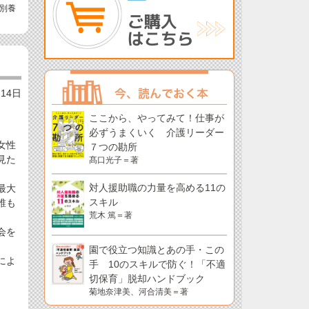
別養
）
月14日
ここから、やってみて！仕事が
必ずうまくいく 介護リーダー
女性
７つの勘所
見た
髙口光子＝著
対人援助職の力量を高める11の
最大
スキル
誰も
荒木 篤＝著
会を
園で役立つ知識とあの手・この
によ
手 10のスキルで防ぐ！「不適
切保育」脱却ハンドブック
菊地奈津美、河合清美＝著