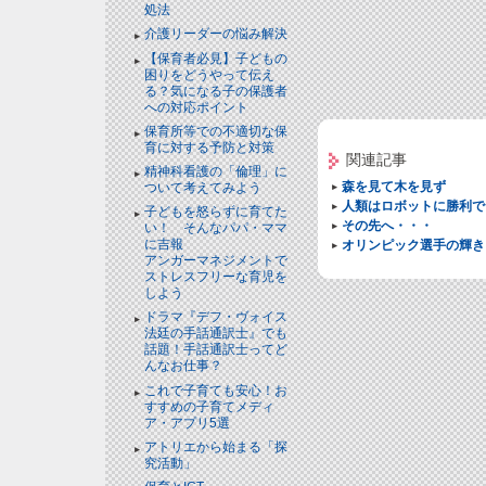
処法
介護リーダーの悩み解決
【保育者必見】子どもの
困りをどうやって伝え
る？気になる子の保護者
への対応ポイント
保育所等での不適切な保
育に対する予防と対策
関連記事
精神科看護の「倫理」に
森を見て木を見ず
ついて考えてみよう
人類はロボットに勝利で
子どもを怒らずに育てた
その先へ・・・
い！ そんなパパ・ママ
に吉報
オリンピック選手の輝き
アンガーマネジメントで
ストレスフリーな育児を
しよう
ドラマ『デフ・ヴォイス
法廷の手話通訳士』でも
話題！手話通訳士ってど
んなお仕事？
これで子育ても安心！お
すすめの子育てメディ
ア・アプリ5選
アトリエから始まる「探
究活動」