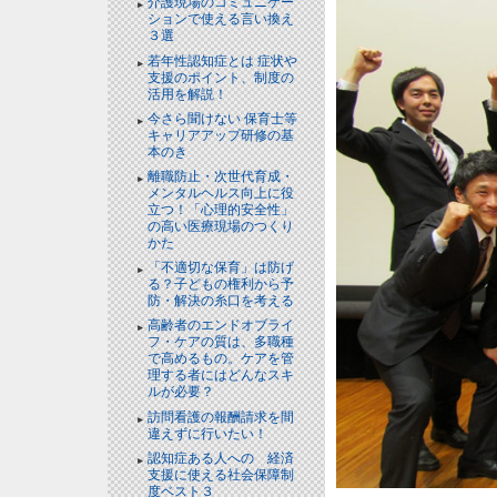
介護現場のコミュニケー
ションで使える言い換え
３選
NEW!
若年性認知症とは 症状や
支援のポイント、制度の
活用を解説！
NEW!
今さら聞けない 保育士等
キャリアアップ研修の基
本のき
離職防止・次世代育成・
メンタルヘルス向上に役
立つ！「心理的安全性」
の高い医療現場のつくり
かた
「不適切な保育」は防げ
る？子どもの権利から予
防・解決の糸口を考える
高齢者のエンドオブライ
フ・ケアの質は、多職種
で高めるもの。ケアを管
理する者にはどんなスキ
ルが必要？
訪問看護の報酬請求を間
違えずに行いたい！
認知症ある人への 経済
支援に使える社会保障制
度ベスト３