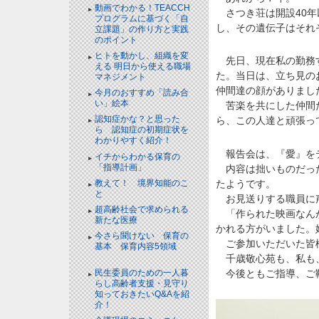
動画でわかる！TEACCH
さつき荘は開設40年
プログラムに基づく「自
し、その遺伝子はそれ
立課題」の作り方と実践
のポイント
NEW!
ヒトを動かし、組織を変
先日、現在私の勤務す
える 明日から使える職場
た。当日は、立ち見の
マネジメント
NEW!
仲間達の顔がありまし
今月のおすすめ「読み合
い」絵本
NEW!
苦楽を共にした仲間た
認知症かな？と思った
ら、この人達と頑張っ
ら 認知症の初期症状を
わかりやすく紹介！
NEW!
報告会は、『愛』をテ
イチからわかる保育の
「指導計画」
NEW!
内容は拙いものだった
たようです。
教えて！ 境界知能のこ
と
NEW!
お見送りする職員に声
超高齢社会で求められる
「作られた映画なんか
新たな医療
NEW!
かれる方がいました。
今さら聞けない 保育の
ご参加いただいた皆様
基本 保育内容5領域
NEW!
千歳敬心苑も、私も、
今後ともご指導、ご鞭
民生委員のための一人暮
らし高齢者支援・見守り
知っておきたいQ&Aを紹
介！
NEW!