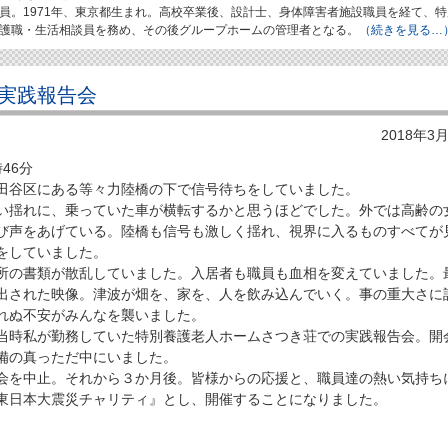
員。1971年、東京都生まれ。高校卒業後、設計士、身体障害者施設職員を経て、特
護職・生活相談員を務め、その後グループホームの管理者となる。
（続きを見る…
実践報告会
2018年3
46分
谷区にある等々力陸橋の下で信号待ちをしていました。
揺れに、乗っていた車が横転するかと思うほどでした。外では高齢の
び声をあげている。陸橋も信号も激しく揺れ、視界に入るものすべてが
をしていました。
の書類が散乱していました。入居者も職員も血相を変えていました。
出された映像。津波が畑を、家を、人を飲み込んでいく。事の重大さに
れぬ不安がみんなを襲いました。
時私が勤務していた特別養護老人ホームさつき荘での実践報告会。開
備の真っただ中にいました。
を中止。それから３か月後。皆様からの応援と、職員達の熱い気持ち
東日本大震災チャリティ』とし、開催することになりました。