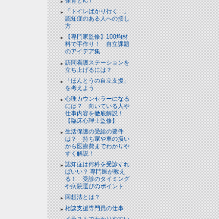
保育とICT
「トイレばかり行く…」
認知症のある人への接し
方
【専門家監修】100均材
料で手作り！ 自立課題
のアイデア集
訪問看護ステーションを
立ち上げるには？
「ほんとうの自立支援」
を考えよう
心理カウンセラーになる
には？ 向いている人や
仕事内容を徹底解説！
【臨床心理士監修】
生活保護の受給の要件
は？ 持ち家や車の扱い
から医療費までわかりや
すく解説！
認知症は何科を受診すれ
ばいい？ 専門医が教え
る！ 受診のタイミング
や病院選びのポイント
回想法とは？
相談支援専門員の仕事
イラストでわかりやすい