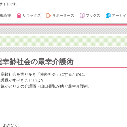
サイトです。
職応援
リラックス
サポーターズ
ブックス
アーカイ
超幸齢社会の最幸介護術
超高齢社会を実り多き「幸齢社会」にするために、
介護職がすべきこととは？
元気がとりえの介護職・山口晃弘が紡ぐ最幸介護術。
 あきひろ）