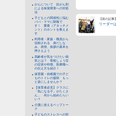
がんについて 抗がん剤
による味覚障害への対処
法
子どもとの関係性に悩む
【前の記事
パパ・ママに朗報で
リーダー
す！ 愛着（アタッチメ
ント）のホントを教えま
す
利用者・家族・職員から
信頼される 身だしな
み、表情、挨拶の基本を
押さえよう
高齢者が気をつけたい病
気とは？ 骨粗しょう症
の症状や特徴、医療職へ
の伝え方を紹介！
保育園・幼稚園での子ど
ものトイレの援助 もっ
と楽にしませんか？
【保育者必見】クラスに
「気になる子」がたくさ
ん… 何から始めたらい
い？
介護に使えるペップトー
ク
子どものストレスへの対