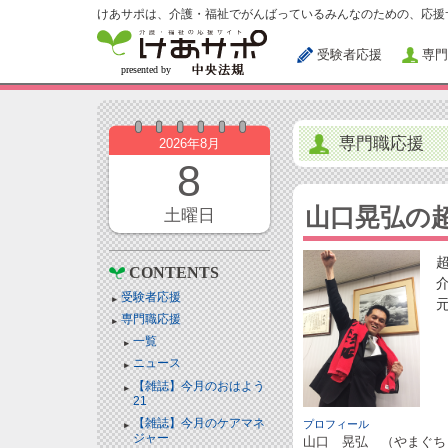
けあサポは、介護・福祉でがんばっているみんなのための、応援
受験者応援
専門
専門職応援
2026年8月
8
山口晃弘の
土曜日
CONTENTS
受験者応援
専門職応援
一覧
ニュース
【雑誌】今月のおはよう
21
【雑誌】今月のケアマネ
プロフィール
ジャー
山口 晃弘 （やまぐち