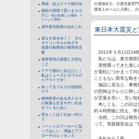
介護福祉士、介護支援専門
再録・誌上ケース検討会
護老人ホームに入職し、介
福祉の現場で思いをカタ
チに
～私が起業した理由・ト
ライした理由～
成年後見制度のあれこれ
東日本大震災と
NEW!
道なき道をゆく！ オル
タナコンサルがめざす
強度行動障害の標準的支
2011年３月11日14時
援
NEW!
私たちは、東京都世田
保育環境の課題と大切な
こと
NEW!
突然襲ってきた激しい
ケアで疲れたあなたに｜
が電柱につかまって叫
私はミューズとゼウスの
こともない異常な動き
ケアラーです!
NEW!
施設に戻ると、事務所
知ってるつもりの認知症
の恐怖はテレビに映し
ケア
NEW!
が言葉を失い、言い知
精神疾患のある本人もそ
の家族も生きやすい社会
奇しくも、この日は当
をつくるために
NEW!
約４時間後に控え、準
死をことほぐ社会へ向け
当然、この日は報告会
て
NEW!
って、実践報告会は『
ソーシャルワーカーに知
ってほしい 理論とアプ
ローチのエッセンス
NEW!
あれから７年。