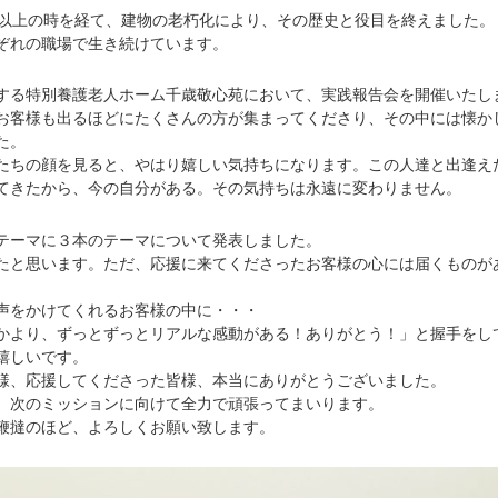
以上の時を経て、建物の老朽化により、その歴史と役目を終えました。
ぞれの職場で生き続けています。
る特別養護老人ホーム千歳敬心苑において、実践報告会を開催いたし
お客様も出るほどにたくさんの方が集まってくださり、その中には懐か
た。
ちの顔を見ると、やはり嬉しい気持ちになります。この人達と出逢え
てきたから、今の自分がある。その気持ちは永遠に変わりません。
ーマに３本のテーマについて発表しました。
と思います。ただ、応援に来てくださったお客様の心には届くものが
をかけてくれるお客様の中に・・・
より、ずっとずっとリアルな感動がある！ありがとう！」と握手をし
嬉しいです。
、応援してくださった皆様、本当にありがとうございました。
次のミッションに向けて全力で頑張ってまいります。
撻のほど、よろしくお願い致します。