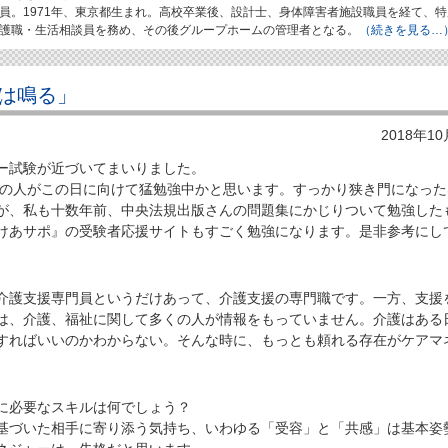
員。1971年、東京都生まれ。高校卒業後、設計士、身体障害者施設職員を経て、特
護職・生活相談員を務め、その後グループホームの管理者となる。
（続きを見る…
は鳴る」
2018年1
ー試験が近づいてまいりました。
くの人がこの日に向けて猛勉強中かと思います。すっかり狭き門になった
が、私も十数年前、中央法規出版さんの問題集にかじりついて勉強した
けあサポ』の受験者応援サイトもすごく勉強になります。是非参考にし
護支援専門員というだけあって、介護支援の専門職です。一方、支援
は、介護、福祉に関して多くの人が情報をもっていません。介護はある
すればいいのかわからない。そんな時に、もっとも頼れる存在がケアマ
に必要なスキルは何でしょう？
づいた相手に寄り添う気持ち、いわゆる「受容」と「共感」は基本姿