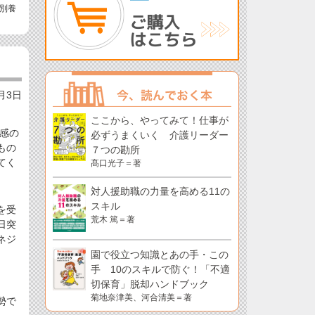
別養
）
0月3日
ここから、やってみて！仕事が
感の
必ずうまくいく 介護リーダー
もの
７つの勘所
てく
髙口光子＝著
対人援助職の力量を高める11の
スキル
を受
荒木 篤＝著
日突
ネジ
園で役立つ知識とあの手・この
手 10のスキルで防ぐ！「不適
切保育」脱却ハンドブック
菊地奈津美、河合清美＝著
勢で