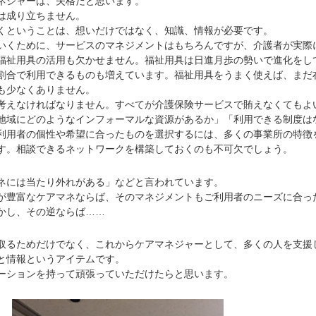
ネジャーは、失格だと思います。
は成り立ちません。
ということは、想いだけではなく、知識、情報が必要です。
くために、サービスのマネジメントはもちろんですが、介護者が実際
福祉用具の活用も欠かせません。福祉用具は日進月歩の勢いで進化をし
割合で利用できるものも増えています。福祉用具をうまく使えば、まだ
も少なくありません。
えなければなりません。すべてが介護保険サービスで賄えなくてもよ
地域にどのようなインフォーマルな資源があるか」「利用できる制度は
利用者の個性や希望に合ったものを選択するには、多くの事業所の特徴
す。相談できるネットワークを構築しておくのも不可欠でしょう。
には当たり外れがある」などと言われています。
豊富なケアマネならば、そのマネジメントもご利用者のニーズに合っ
かし、その逆ならば……
るためだけでなく、これからケアマネジャーとして、多くの人を支援
と情報というアイテムです。
ションを持って頑張っていただけたらと思います。