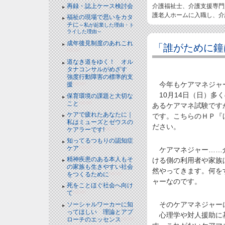
介護福祉士、介護支援専門
再録・誌上ケース検討会
護老人ホームに入職し、介
福祉の現場で思いをカタ
チに
～私が起業した理由・ト
ライした理由～
成年後見制度のあれこれ
「誰がために鐘
NEW!
道なき道をゆく！ オル
タナコンサルがめざす
強度行動障害の標準的支
今年もケアマネジャ
援
NEW!
10月14日（日）多
保育環境の課題と大切な
こと
NEW!
あるケアマネ試験です
ケアで疲れたあなたに｜
です。こちらのＨＰ『
私はミューズとゼウスの
ださい。
ケアラーです!
NEW!
知ってるつもりの認知症
ケア
NEW!
ケアマネジャー……介
精神疾患のある本人もそ
ける側の利用者や家族
の家族も生きやすい社会
然やってきます。何を
をつくるために
NEW!
ャーなのです。
死をことほぐ社会へ向け
て
NEW!
そのケアマネジャー
ソーシャルワーカーに知
ってほしい 理論とアプ
心理学や対人援助に基
ローチのエッセンス
NEW!