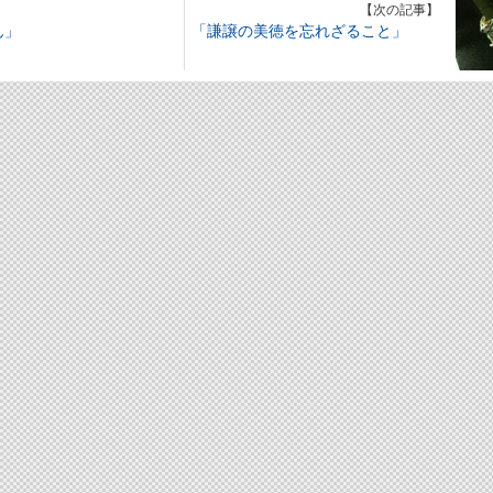
】
【次の記事】
ん」
「謙譲の美徳を忘れざること」