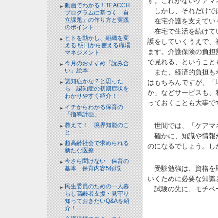
す。これがないケアマ
動画でわかる！TEACCH
しかし、それだけで
プログラムに基づく「自
立課題」の作り方と実践
在宅介護を支えていく
のポイント
NEW!
在宅で生活を続けてい
ヒトを動かし、組織を変
護をしていくうえで、
える 明日から使える職場
ます。介護保険の負担
マネジメント
NEW!
で見れる、ということ
今月のおすすめ「読み合
い」絵本
NEW!
また、経済的負担も考
認知症かな？と思った
はもちろんですが、「
ら 認知症の初期症状を
か」などサービスも、
わかりやすく紹介！
NEW!
っておくことも大事で
イチからわかる保育の
「指導計画」
NEW!
世間では、「ケアマネ
教えて！ 境界知能のこ
と
NEW!
確かに、知識や情報が
超高齢社会で求められる
のになるでしょう。し
新たな医療
NEW!
今さら聞けない 保育の
受験勉強は、資格を取
基本 保育内容5領域
NEW!
いくために必要な知識
民生委員のための一人暮
試験の先に、モチベー
らし高齢者支援・見守り
知っておきたいQ&Aを紹
介！
NEW!