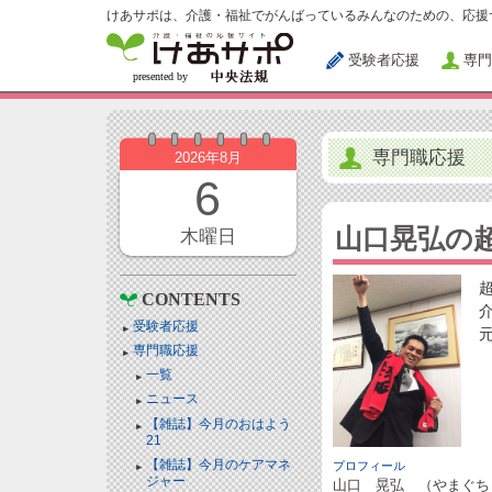
けあサポは、介護・福祉でがんばっているみんなのための、応援
受験者応援
専門
専門職応援
2026年8月
6
山口晃弘の
木曜日
CONTENTS
受験者応援
専門職応援
一覧
ニュース
【雑誌】今月のおはよう
21
【雑誌】今月のケアマネ
プロフィール
ジャー
山口 晃弘 （やまぐち