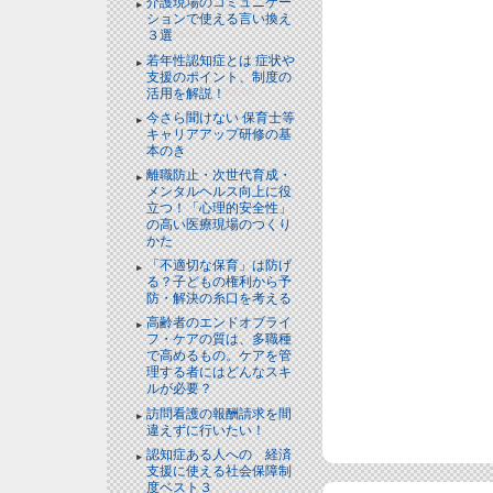
介護現場のコミュニケー
ションで使える言い換え
３選
NEW!
若年性認知症とは 症状や
支援のポイント、制度の
活用を解説！
NEW!
今さら聞けない 保育士等
キャリアアップ研修の基
本のき
離職防止・次世代育成・
メンタルヘルス向上に役
立つ！「心理的安全性」
の高い医療現場のつくり
かた
「不適切な保育」は防げ
る？子どもの権利から予
防・解決の糸口を考える
高齢者のエンドオブライ
フ・ケアの質は、多職種
で高めるもの。ケアを管
理する者にはどんなスキ
ルが必要？
訪問看護の報酬請求を間
違えずに行いたい！
認知症ある人への 経済
支援に使える社会保障制
度ベスト３