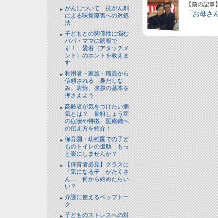
【前の記事
がんについて 抗がん剤
「お母さ
による味覚障害への対処
法
子どもとの関係性に悩む
パパ・ママに朗報で
す！ 愛着（アタッチメ
ント）のホントを教えま
す
利用者・家族・職員から
信頼される 身だしな
み、表情、挨拶の基本を
押さえよう
高齢者が気をつけたい病
気とは？ 骨粗しょう症
の症状や特徴、医療職へ
の伝え方を紹介！
保育園・幼稚園での子ど
ものトイレの援助 もっ
と楽にしませんか？
【保育者必見】クラスに
「気になる子」がたくさ
ん… 何から始めたらい
い？
介護に使えるペップトー
ク
子どものストレスへの対