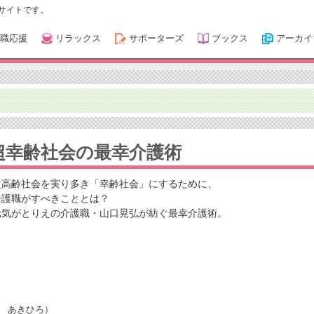
サイトです。
職応援
リラックス
サポーターズ
ブックス
アーカイ
超幸齢社会の最幸介護術
超高齢社会を実り多き「幸齢社会」にするために、
介護職がすべきこととは？
元気がとりえの介護職・山口晃弘が紡ぐ最幸介護術。
 あきひろ）