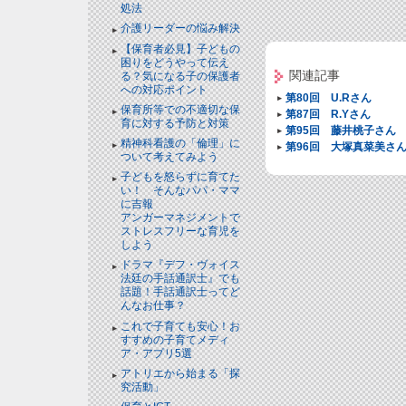
処法
介護リーダーの悩み解決
【保育者必見】子どもの
困りをどうやって伝え
関連記事
る？気になる子の保護者
への対応ポイント
第80回 U.Rさん
保育所等での不適切な保
第87回 R.Yさん
育に対する予防と対策
第95回 藤井桃子さん
精神科看護の「倫理」に
第96回 大塚真菜美さ
ついて考えてみよう
子どもを怒らずに育てた
い！ そんなパパ・ママ
に吉報
アンガーマネジメントで
ストレスフリーな育児を
しよう
ドラマ『デフ・ヴォイス
法廷の手話通訳士』でも
話題！手話通訳士ってど
んなお仕事？
これで子育ても安心！お
すすめの子育てメディ
ア・アプリ5選
アトリエから始まる「探
究活動」