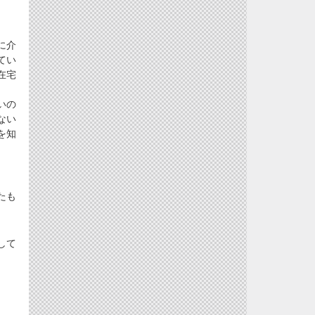
に介
てい
在宅
いの
ない
を知
たも
して