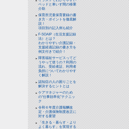
ベッドと⾞いす間の移乗
介助
保育所児童保育要録の書
き方・ポイントを徹底解
説！
項目別の記入例も紹介
F-SOAIP（生活支援記録
法）とは？
わかりやすい介護記録・
支援経過記録の書き方を
例文付きで紹介！
障害福祉サービスってど
うやって使うの？利用の
流れ、受給者証、利用者
負担についてわかりやす
く解説！
認知症の人の困りごとを
解決するヒントとは
ケアマネジャーのため
の“仕事効率化”テクニッ
ク
令和６年度介護報酬改
定・介護保険制度改正に
対する要望
「生きる・暮らす・より
よく暮らす」を実現する