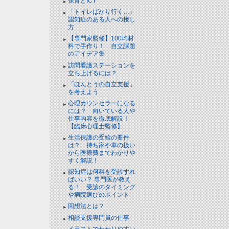
保育とICT
「トイレばかり行く…」
認知症のある人への接し
方
【専門家監修】100均材
料で手作り！ 自立課題
のアイデア集
訪問看護ステーションを
立ち上げるには？
「ほんとうの自立支援」
を考えよう
心理カウンセラーになる
には？ 向いている人や
仕事内容を徹底解説！
【臨床心理士監修】
生活保護の受給の要件
は？ 持ち家や車の扱い
から医療費までわかりや
すく解説！
認知症は何科を受診すれ
ばいい？ 専門医が教え
る！ 受診のタイミング
や病院選びのポイント
回想法とは？
相談支援専門員の仕事
イラストでわかりやすい