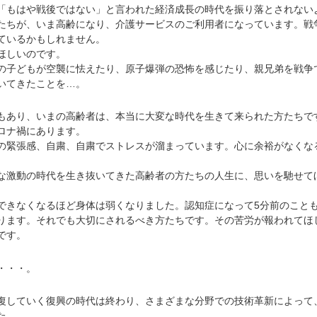
もはや戦後ではない」と言われた経済成長の時代を振り落とされない
たちが、いま高齢になり、介護サービスのご利用者になっています。戦
ているかもしれません。
ほしいのです。
子どもが空襲に怯えたり、原子爆弾の恐怖を感じたり、親兄弟を戦争
いてきたことを…。
あり、いまの高齢者は、本当に大変な時代を生きて来られた方たちで
ロナ禍にあります。
緊張感、自粛、自粛でストレスが溜まっています。心に余裕がなくな
激動の時代を生き抜いてきた高齢者の方たちの人生に、思いを馳せて
きなくなるほど身体は弱くなりました。認知症になって5分前のこと
ります。それでも大切にされるべき方たちです。その苦労が報われてほ
です。
・・・。
していく復興の時代は終わり、さまざまな分野での技術革新によって
た。