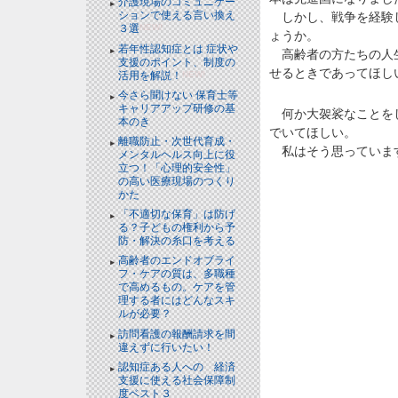
介護現場のコミュニケー
ションで使える言い換え
しかし、戦争を経験し
３選
NEW!
ょうか。
若年性認知症とは 症状や
高齢者の方たちの人生
支援のポイント、制度の
せるときであってほし
活用を解説！
NEW!
今さら聞けない 保育士等
キャリアアップ研修の基
何か大袈裟なことをし
本のき
でいてほしい。
離職防止・次世代育成・
私はそう思っていま
メンタルヘルス向上に役
立つ！「心理的安全性」
の高い医療現場のつくり
かた
「不適切な保育」は防げ
る？子どもの権利から予
防・解決の糸口を考える
高齢者のエンドオブライ
フ・ケアの質は、多職種
で高めるもの。ケアを管
理する者にはどんなスキ
ルが必要？
訪問看護の報酬請求を間
違えずに行いたい！
認知症ある人への 経済
支援に使える社会保障制
度ベスト３