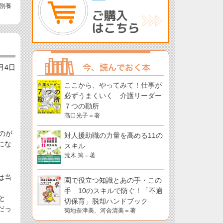
別養
）
8月4日
ここから、やってみて！仕事が
必ずうまくいく 介護リーダー
７つの勘所
髙口光子＝著
のが
対人援助職の力量を高める11の
にな
スキル
荒木 篤＝著
は当
園で役立つ知識とあの手・この
手 10のスキルで防ぐ！「不適
と
切保育」脱却ハンドブック
だっ
菊地奈津美、河合清美＝著