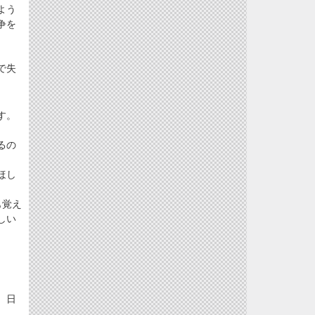
よう
争を
で失
す。
るの
ほし
も覚え
しい
、日