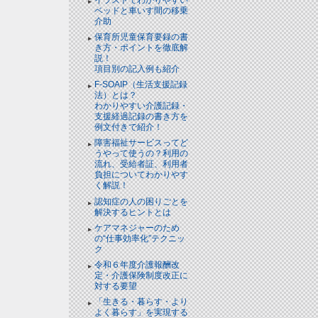
ベッドと⾞いす間の移乗
介助
保育所児童保育要録の書
き方・ポイントを徹底解
説！
項目別の記入例も紹介
F-SOAIP（生活支援記録
法）とは？
わかりやすい介護記録・
支援経過記録の書き方を
例文付きで紹介！
障害福祉サービスってど
うやって使うの？利用の
流れ、受給者証、利用者
負担についてわかりやす
く解説！
認知症の人の困りごとを
解決するヒントとは
ケアマネジャーのため
の“仕事効率化”テクニッ
ク
令和６年度介護報酬改
定・介護保険制度改正に
対する要望
「生きる・暮らす・より
よく暮らす」を実現する