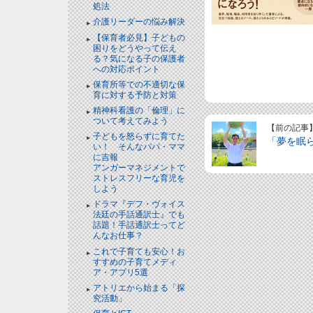
処法
介護リーダーの悩み解決
【保育者必見】子どもの
困りをどうやって伝え
る？気になる子の保護者
への対応ポイント
保育所等での不適切な保
育に対する予防と対策
精神科看護の「倫理」に
ついて考えてみよう
【前の記事
子どもを怒らずに育てた
「夢を眠
い！ そんなパパ・ママ
に吉報
アンガーマネジメントで
ストレスフリーな育児を
しよう
ドラマ『デフ・ヴォイス
法廷の手話通訳士』でも
話題！手話通訳士ってど
んなお仕事？
これで子育ても安心！お
すすめの子育てメディ
ア・アプリ5選
アトリエから始まる「探
究活動」