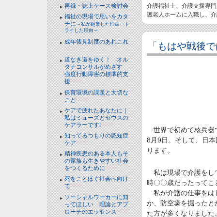
介護福祉士、介護支援専門
再録・誌上ケース検討会
護老人ホームに入職し、介
福祉の現場で思いをカタ
チに
～私が起業した理由・ト
ライした理由～
成年後見制度のあれこれ
「もはや戦後で
NEW!
道なき道をゆく！ オル
タナコンサルがめざす
強度行動障害の標準的支
援
NEW!
保育環境の課題と大切な
こと
NEW!
ケアで疲れたあなたに｜
私はミューズとゼウスの
ケアラーです!
NEW!
世界で初めて核兵器で
知ってるつもりの認知症
8月9日。そして、日本
ケア
NEW!
ります。
精神疾患のある本人もそ
の家族も生きやすい社会
をつくるために
NEW!
私は現場で介護をして
死をことほぐ社会へ向け
時〇〇歳だったってこ
て
NEW!
私が介護の仕事をはじ
ソーシャルワーカーに知
か、防空壕を掘ったと
ってほしい 理論とアプ
ローチのエッセンス
NEW!
た方が多くなりました