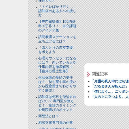
保育とICT
「トイレばかり行く…」
認知症のある人への接し
方
【専門家監修】100均材
料で手作り！ 自立課題
のアイデア集
訪問看護ステーションを
立ち上げるには？
「ほんとうの自立支援」
を考えよう
心理カウンセラーになる
には？ 向いている人や
仕事内容を徹底解説！
【臨床心理士監修】
関連記事
生活保護の受給の要件
「介護の真ん中にはIが
は？ 持ち家や車の扱い
から医療費までわかりや
「だるまさんが転んだ」
すく解説！
「信じよう…、ニッポン
「人の上に立つより、人
認知症は何科を受診すれ
ばいい？ 専門医が教え
る！ 受診のタイミング
や病院選びのポイント
回想法とは？
相談支援専門員の仕事
イラストでわかりやすい