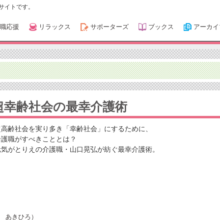
サイトです。
職応援
リラックス
サポーターズ
ブックス
アーカイ
超幸齢社会の最幸介護術
超高齢社会を実り多き「幸齢社会」にするために、
介護職がすべきこととは？
元気がとりえの介護職・山口晃弘が紡ぐ最幸介護術。
 あきひろ）