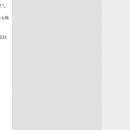
でし
いを馳
笑顔