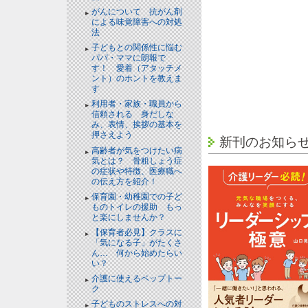
がんについて 抗がん剤
による味覚障害への対処
法
子どもとの関係性に悩む
パパ・ママに朗報で
す！ 愛着（アタッチメ
ント）のホントを教えま
す
利用者・家族・職員から
信頼される 身だしな
み、表情、挨拶の基本を
押さえよう
新刊のお知ら
高齢者が気をつけたい病
気とは？ 骨粗しょう症
の症状や特徴、医療職へ
の伝え方を紹介！
保育園・幼稚園での子ど
ものトイレの援助 もっ
と楽にしませんか？
【保育者必見】クラスに
「気になる子」がたくさ
ん… 何から始めたらい
い？
介護に使えるペップトー
ク
子どものストレスへの対