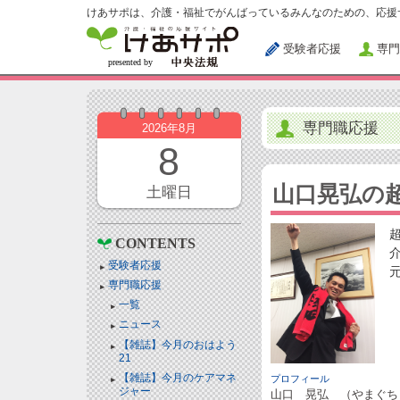
けあサポは、介護・福祉でがんばっているみんなのための、応援
受験者応援
専門
専門職応援
2026年8月
8
山口晃弘の
土曜日
CONTENTS
受験者応援
専門職応援
一覧
ニュース
【雑誌】今月のおはよう
21
【雑誌】今月のケアマネ
プロフィール
ジャー
山口 晃弘 （やまぐち