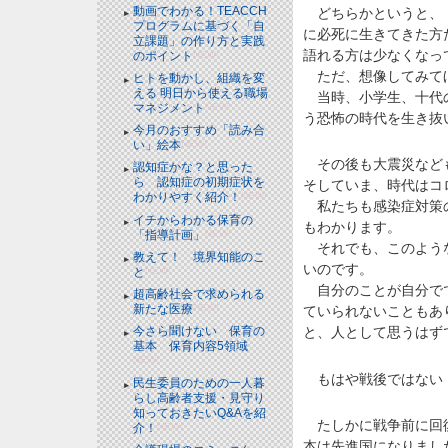
動画でわかる！TEACCH
どちらかというと、「
プログラムに基づく「自
に必死に生きてきた方
立課題」の作り方と実践
語れる方は少なくなっ
のポイント
NEW!
ただ、想像してみて
ヒトを動かし、組織を変
える 明日から使える職場
当時、小学生、十代の
マネジメント
NEW!
う恐怖の時代を生き抜
今月のおすすめ「読み合
い」絵本
NEW!
その後も大震災なども
認知症かな？と思った
ら 認知症の初期症状を
そしていま、時代はコ
わかりやすく紹介！
NEW!
私たちも感染症対策の
イチからわかる保育の
もわかります。
「指導計画」
NEW!
それでも、このような
教えて！ 境界知能のこ
いのです。
と
NEW!
自分のことが自分でで
超高齢社会で求められる
新たな医療
NEW!
ていられないこともあ
今さら聞けない 保育の
と、人として思うはず
基本 保育内容5領域
NEW!
もはや戦後ではない
民生委員のための一人暮
らし高齢者支援・見守り
知っておきたいQ&Aを紹
たしかに戦争前に回復
介！
NEW!
本は先進国になりまし