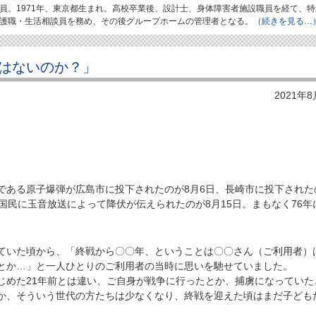
員。1971年、東京都生まれ。高校卒業後、設計士、身体障害者施設職員を経て、特
護職・生活相談員を務め、その後グループホームの管理者となる。
（続きを見る…
はないのか？」
2021年
ある原子爆弾が広島市に投下されたのが8月6日、長崎市に投下された
国民に玉音放送によって降伏が伝えられたのが8月15日。まもなく76年
いた頃から、「終戦から〇〇年、ということは〇〇さん（ご利用者）
とか…」と一人ひとりのご利用者の当時に思いを馳せていました。
めた21年前とは違い、ご自身が戦争に行ったとか、捕虜になっていた
か、そういう世代の方たちは少なくなり、終戦を迎えた頃はまだ子ども
。