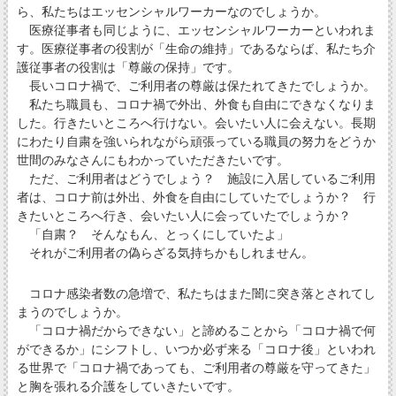
ら、私たちはエッセンシャルワーカーなのでしょうか。
医療従事者も同じように、エッセンシャルワーカーといわれま
す。医療従事者の役割が「生命の維持」であるならば、私たち介
護従事者の役割は「尊厳の保持」です。
長いコロナ禍で、ご利用者の尊厳は保たれてきたでしょうか。
私たち職員も、コロナ禍で外出、外食も自由にできなくなりま
した。行きたいところへ行けない。会いたい人に会えない。長期
にわたり自粛を強いられながら頑張っている職員の努力をどうか
世間のみなさんにもわかっていただきたいです。
ただ、ご利用者はどうでしょう？ 施設に入居しているご利用
者は、コロナ前は外出、外食を自由にしていたでしょうか？ 行
きたいところへ行き、会いたい人に会っていたでしょうか？
「自粛？ そんなもん、とっくにしていたよ」
それがご利用者の偽らざる気持ちかもしれません。
コロナ感染者数の急増で、私たちはまた闇に突き落とされてし
まうのでしょうか。
「コロナ禍だからできない」と諦めることから「コロナ禍で何
ができるか」にシフトし、いつか必ず来る「コロナ後」といわれ
る世界で「コロナ禍であっても、ご利用者の尊厳を守ってきた」
と胸を張れる介護をしていきたいです。