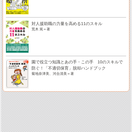
対人援助職の力量を高める11のスキル
荒木 篤＝著
園で役立つ知識とあの手・この手 10のスキルで
防ぐ！「不適切保育」脱却ハンドブック
菊地奈津美、河合清美＝著