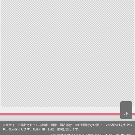
※当サイトに掲載されている情報・画像・図表等は、特に明示がない限り、その著作権を中央法
規出版が保有します。無断引用・転載・複製は禁じます。
Copyright ©2014 Chuohoki Publishing Co.,Ltd. All Rights Reserved.