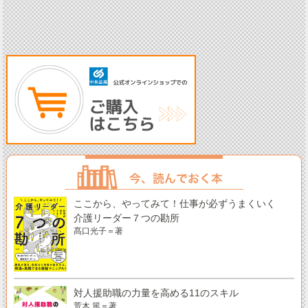
ここから、やってみて！仕事が必ずうまくいく
介護リーダー７つの勘所
髙口光子＝著
対人援助職の力量を高める11のスキル
荒木 篤＝著