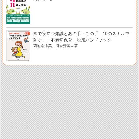
園で役立つ知識とあの手・この手 10のスキルで
防ぐ！「不適切保育」脱却ハンドブック
菊地奈津美、河合清美＝著