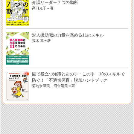
介護リーダー７つの勘所
髙口光子＝著
対人援助職の力量を高める11のスキル
荒木 篤＝著
園で役立つ知識とあの手・この手 10のスキルで
防ぐ！「不適切保育」脱却ハンドブック
菊地奈津美、河合清美＝著