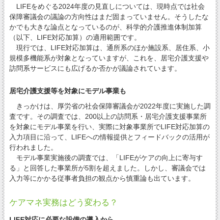
LIFEをめぐる2024年度の見直しについては、現時点では社会
保障審議会の議論の方向性はまだ固まっていません。そうしたな
かでも大きな論点となっているのが、科学的介護推進体制加算
（以下、LIFE対応加算）の適用範囲です。
現行では、LIFE対応加算は、通所系のほか施設系、居住系、小
規模多機能系が対象となっていますが、これを、居宅介護支援や
訪問系サービスにも広げるか否かが議論されています。
居宅介護支援等を対象にモデル事業も
きっかけは、厚労省の社会保障審議会が2022年度に実施した調
査です。その調査では、200以上の訪問系・居宅介護支援事業所
を対象にモデル事業を行い、実際に対象事業所でLIFE対応加算の
入力項目に沿って、LIFEへの情報提供とフィードバックの活用が
行われました。
モデル事業実施後の調査では、「LIFEがケアの向上に寄与す
る」と回答した事業所が5割を超えました。しかし、審議会では
入力等にかかる従事者負担の観点から慎重論も出ています。
ケアマネ実務はどう変わる？
LIFE対応に必要な設備の導入から