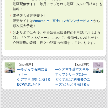
動画配信サイトに毎月アップされる動画（5,500円相当）も
無料！
電子版も好評発売中！
販売サイトは
Amazon
、
富士山マガジンサービス
から
順次拡大予定！
けあサポでは今後、中央法規出版発行の月刊誌『おはよう
21』『ケアマネジャー』について、最新号のお知らせや、
介護現場の皆様に役立つ記事の公開をしてまいります。
【前の記事】
【次の記事】
―今からでも間に合
―ケアマネ基本スキル
う！―
アップシリーズ(1)―
ケアマネ現場における
どうすれば“利用者のニ
BCP作成ガイド
ーズ”にたどり着けるか