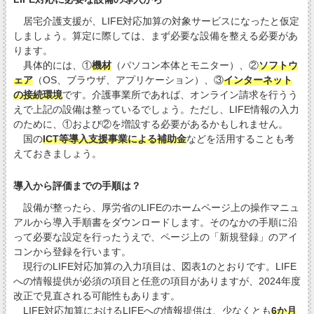
居宅介護支援が、LIFE対応加算の対象サービスになったと仮定
しましょう。算定に際しては、まず必要な設備を整える必要があ
ります。
具体的には、①
機材
（パソコン本体とモニター）、②
ソフトウ
ェア
（OS、ブラウザ、アプリケーション）、③
インターネット
の接続環境
です。介護事業所であれば、オンライン請求を行うう
えで上記の設備は整っているでしょう。ただし、LIFE情報の入力
のために、①および②を増設する必要があるかもしれません。
国の
ICT等導入支援事業による補助金
などを活用することも考
えておきましょう。
導入から評価までの手順は？
設備が整ったら、厚労省のLIFEのホームページ上の操作マニュ
アルから導入手順書をダウンロードします。そのなかの手順に沿
って必要な設定を行ったうえで、ページ上の「新規登録」のアイ
コンから登録を行います。
現行のLIFE対応加算の入力項目は、図表1のとおりです。LIFE
への情報提供が必須の項目と任意の項目がありますが、2024年度
改正で見直される可能性もあります。
LIFE対応加算におけるLIFEへの情報提供は、少なくとも
6か月