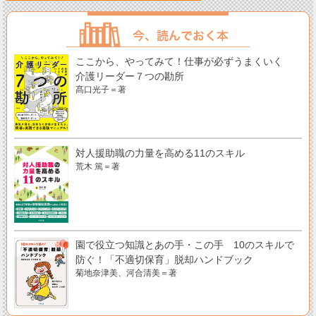
ここから、やってみて！仕事が必ずうまくいく
介護リーダー７つの勘所
髙口光子＝著
対人援助職の力量を高める11のスキル
荒木 篤＝著
園で役立つ知識とあの手・この手 10のスキルで
防ぐ！「不適切保育」脱却ハンドブック
菊地奈津美、河合清美＝著