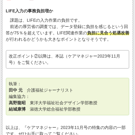
LIFE入力の事務負担増か
課題は、LIFEの入力作業の負担です。
前述の厚労省の調査では、データ登録に負担を感じるという回
答が75％を超えています。LIFE関連作業の
負担に見合う処遇改善
が行われるかどうかも大きなポイントとなりそうです。
改正ポイント②以降は、本誌（ケアマネジャー2023年11月
号）をご覧ください。
執筆：
田中 元
介護福祉ジャーナリスト
編集協力：
高野龍昭
東洋大学福祉社会デザイン学部教授
結城康博
淑徳大学総合福祉学部教授
以上は、『ケアマネジャー』2023年11月号の特集の内容の一部
です。ぜひお手に取ってご覧ください。