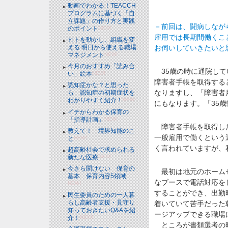
動画でわかる！TEACCH
プログラムに基づく「自
立課題」の作り方と実践
－前回は、闘病しなが
のポイント
NEW!
雇用では長期間働くこ
ヒトを動かし、組織を変
お伺いしていきたいと
える 明日から使える職場
マネジメント
NEW!
今月のおすすめ「読み合
35歳の時に通院して
い」絵本
NEW!
障害者手帳を取得する
認知症かな？と思った
なりますし、「障害者
ら 認知症の初期症状を
わかりやすく紹介！
NEW!
にもなります。「35
イチからわかる保育の
「指導計画」
NEW!
障害者手帳を取得した
教えて！ 境界知能のこ
一般雇用で働くという
と
NEW!
く言われていますが、
超高齢社会で求められる
新たな医療
NEW!
今さら聞けない 保育の
最初は地元のホームセ
基本 保育内容5領域
なブースで電話対応を
NEW!
することができ、出勤
民生委員のための一人暮
らし高齢者支援・見守り
着いていて苦手だった
知っておきたいQ&Aを紹
ージアップできる職場
介！
NEW!
ところが書類選考の時