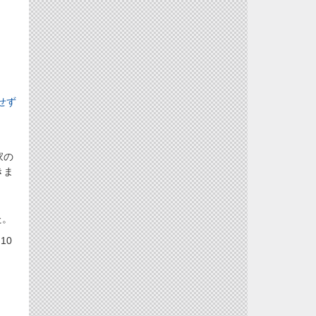
せず
家の
きま
た。
10