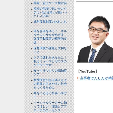
再録・誌上ケース検討会
福祉の現場で思いをカタ
チに
～私が起業した理由・ト
ライした理由～
成年後見制度のあれこれ
NEW!
道なき道をゆく！ オル
タナコンサルがめざす
強度行動障害の標準的支
援
NEW!
保育環境の課題と大切な
こと
NEW!
ケアで疲れたあなたに｜
私はミューズとゼウスの
ケアラーです!
NEW!
知ってるつもりの認知症
【YouTube】
ケア
NEW!
当事者けんしんが精
精神疾患のある本人もそ
の家族も生きやすい社会
をつくるために
NEW!
死をことほぐ社会へ向け
て
NEW!
ソーシャルワーカーに知
ってほしい 理論とアプ
ローチのエッセンス
NEW!