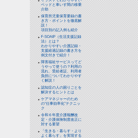
ベッドと⾞いす間の移乗
介助
保育所児童保育要録の書
き方・ポイントを徹底解
説！
項目別の記入例も紹介
F-SOAIP（生活支援記録
法）とは？
わかりやすい介護記録・
支援経過記録の書き方を
例文付きで紹介！
障害福祉サービスってど
うやって使うの？利用の
流れ、受給者証、利用者
負担についてわかりやす
く解説！
認知症の人の困りごとを
解決するヒントとは
ケアマネジャーのため
の“仕事効率化”テクニッ
ク
令和６年度介護報酬改
定・介護保険制度改正に
対する要望
「生きる・暮らす・より
よく暮らす」を実現する