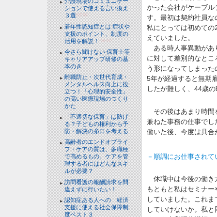
介護現場のコミュニケー
かった会社がケーブル
ションで使える言い換え
３選
NEW!
す。最初は契約社員な
若年性認知症とは 症状や
私にとっては初めての
支援のポイント、制度の
えていました。
活用を解説！
NEW!
ある時人事異動があり
今さら聞けない 保育士等
に対して差別的なとこ
キャリアアップ研修の基
本のき
う形になってしまった
離職防止・次世代育成・
5年が経過すると無期
メンタルヘルス向上に役
したが難しく、44歳
立つ！「心理的安全性」
の高い医療現場のつくり
かた
その後はあまり時間を
「不適切な保育」は防げ
兼ねた事務の仕事でし
る？子どもの権利から予
働いた後、今度は具合
防・解決の糸口を考える
高齢者のエンドオブライ
フ・ケアの質は、多職種
－順調にお仕事されて
で高めるもの。ケアを管
理する者にはどんなスキ
ルが必要？
休職中は今後の働き方
訪問看護の報酬請求を間
もともと私はセミナー
違えずに行いたい！
していました。これま
認知症ある人への 経済
支援に使える社会保障制
していけないか。私と
度ベスト３