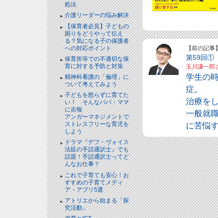
処法
介護リーダーの悩み解決
【保育者必見】子どもの
困りをどうやって伝え
る？気になる子の保護者
【前の記事
への対応ポイント
第59回①
保育所等での不適切な保
育に対する予防と対策
玉川謙一郎
学生の
精神科看護の「倫理」に
ついて考えてみよう
症。
子どもを怒らずに育てた
治療を
い！ そんなパパ・ママ
に吉報
一般就
アンガーマネジメントで
に苦悩
ストレスフリーな育児を
しよう
ドラマ『デフ・ヴォイス
法廷の手話通訳士』でも
話題！手話通訳士ってど
んなお仕事？
これで子育ても安心！お
すすめの子育てメディ
ア・アプリ5選
アトリエから始まる「探
究活動」