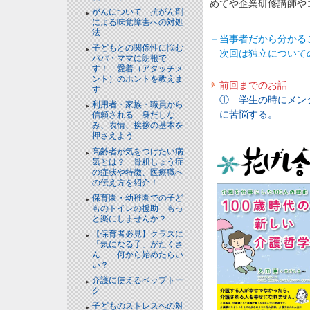
めてや企業研修講師や
がんについて 抗がん剤
による味覚障害への対処
法
－当事者だから分かる
子どもとの関係性に悩む
次回は独立について
パパ・ママに朗報で
す！ 愛着（アタッチメ
ント）のホントを教えま
前回までのお話
す
① 学生の時にメン
利用者・家族・職員から
に苦悩する。
信頼される 身だしな
み、表情、挨拶の基本を
押さえよう
高齢者が気をつけたい病
気とは？ 骨粗しょう症
の症状や特徴、医療職へ
の伝え方を紹介！
保育園・幼稚園での子ど
ものトイレの援助 もっ
と楽にしませんか？
【保育者必見】クラスに
「気になる子」がたくさ
ん… 何から始めたらい
い？
介護に使えるペップトー
ク
子どものストレスへの対