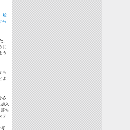
一般
から
た。
うに
よう
ても
とよ
小さ
に加入
も落ち
ステ
か受