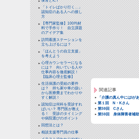
保育とICT
「トイレばかり行く…」
認知症のある人への接し
方
【専門家監修】100均材
料で手作り！ 自立課題
のアイデア集
訪問看護ステーションを
立ち上げるには？
「ほんとうの自立支援」
を考えよう
心理カウンセラーになる
には？ 向いている人や
仕事内容を徹底解説！
【臨床心理士監修】
生活保護の受給の要件
は？ 持ち家や車の扱い
関連記事
から医療費までわかりや
すく解説！
「介護の真ん中にはIが
第１回 N・Kさん
認知症は何科を受診すれ
第59回 Cさん
ばいい？ 専門医が教え
る！ 受診のタイミング
第59回 身体障害者補助
や病院選びのポイント
回想法とは？
相談支援専門員の仕事
イラストでわかりやすい