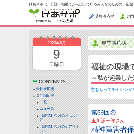
けあサポは、介護・福祉でがんばっているみんなのための、応援
受験者応援
専門
専門職応援
2026年8月
9
日曜日
福祉の現場
～私が起業した
CONTENTS
受験者応援
志をもってチャレンジ
専門職応援
一覧
ニュース
第59回②
【雑誌】今月のおはよう
21
玉川謙一郎さん
【雑誌】今月のケアマネ
精神障害者
ジャー