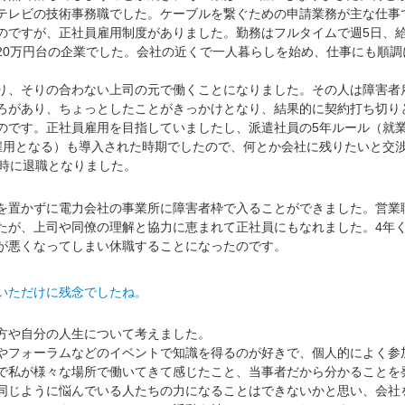
テレビの技術事務職でした。ケーブルを繋ぐための申請業務が主な仕事
のですが、正社員雇用制度がありました。勤務はフルタイムで週5日、
20万円台の企業でした。会社の近くで一人暮らしを始め、仕事にも順調
、そりの合わない上司の元で働くことになりました。その人は障害者
ろがあり、ちょっとしたことがきっかけとなり、結果的に契約打ち切り
のです。正社員雇用を目指していましたし、派遣社員の5年ルール（就
雇用となる）も導入された時期でしたので、何とか会社に残りたいと交
の時に退職となりました。
置かずに電力会社の事業所に障害者枠で入ることができました。営業
たが、上司や同僚の理解と協力に恵まれて正社員にもなれました。4年
が悪くなってしまい休職することになったのです。
いただけに残念でしたね。
や自分の人生について考えました。
やフォーラムなどのイベントで知識を得るのが好きで、個人的によく参
で私が様々な場所で働いてきて感じたこと、当事者だから分かることを
同じように悩んでいる人たちの力になることはできないかと思い、会社