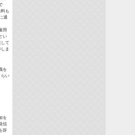
で
給料も
に通
雇用
とい
業して
渉しま
職を
くらい
加を
発信
を辞