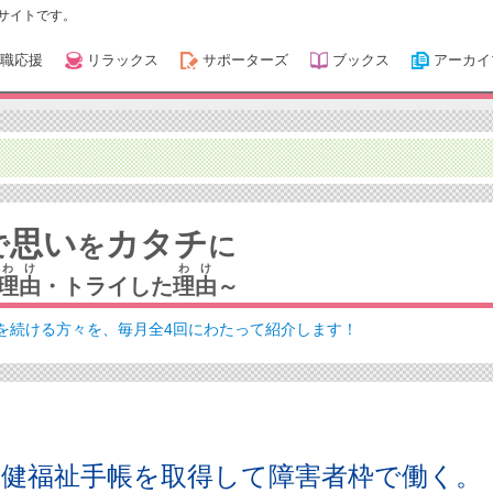
サイトです。
職応援
リラックス
サポーターズ
ブックス
アーカイ
思い
カタチ
で
を
に
わけ
わけ
理由
・トライした
理由
～
を続ける方々を、毎月全4回にわたって紹介します！
保健福祉手帳を取得して障害者枠で働く。