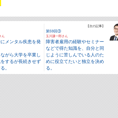
】
【次の記事】
第59回③
さん
玉川謙一郎さん
時にメンタル疾患を発
障害者雇用の経験やセミナー
などで得た知識を、自分と同
しながら大学を卒業し
じように苦しんでいる人のた
職をするが長続きせず
めに役立てたいと独立を決め
する。
る。