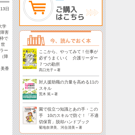
月13日
大学
神障害
枠で
、世
ラー
ここから、やってみて！仕事が
（障
必ずうまくいく 介護リーダー
７つの勘所
美香
髙口光子＝著
対人援助職の力量を高める11の
スキル
荒木 篤＝著
園で役立つ知識とあの手・この
手 10のスキルで防ぐ！「不適
切保育」脱却ハンドブック
菊地奈津美、河合清美＝著