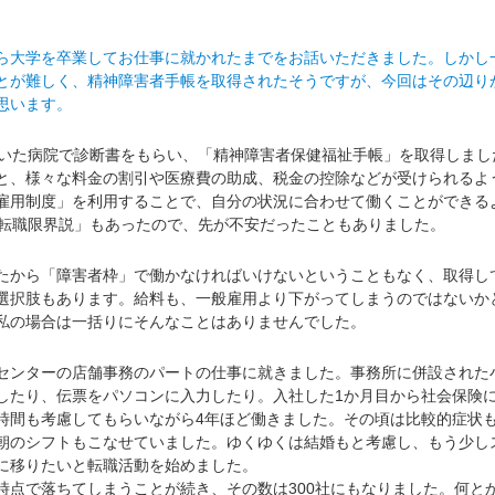
ら大学を卒業してお仕事に就かれたまでをお話いただきました。しかし
とが難しく、精神障害者手帳を取得されたそうですが、今回はその辺り
思います。
いた病院で診断書をもらい、「精神障害者保健福祉手帳」を取得しまし
と、様々な料金の割引や医療費の助成、税金の控除などが受けられるよ
雇用制度」を利用することで、自分の状況に合わせて働くことができる
歳転職限界説」もあったので、先が不安だったこともありました。
から「障害者枠」で働かなければいけないということもなく、取得し
選択肢もあります。給料も、一般雇用より下がってしまうのではないか
私の場合は一括りにそんなことはありませんでした。
ンターの店舗事務のパートの仕事に就きました。事務所に併設された
したり、伝票をパソコンに入力したり。入社した1か月目から社会保険
時間も考慮してもらいながら4年ほど働きました。その頃は比較的症状
朝のシフトもこなせていました。ゆくゆくは結婚もと考慮し、もう少し
に移りたいと転職活動を始めました。
点で落ちてしまうことが続き、その数は300社にもなりました。何と