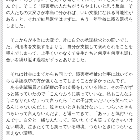
んです。そして「障害者の人たちがうらやましいと思う反面、そ
の人たちの大変さが本当に分かれば、いい支援になれる可能性が
ある」と。それで結局退学はせずに、もう一年学校に残る選択を
しました。
そこからが本当に大変で、常に自分の承認欲求との闘いでし
た。利用者を支援するよりも、自分が支援して褒められることを
望んでしまって。上手くいかなくて先生たちと何度も何度も話し
合いを繰り返す過程がずっとありました。
それは社会に出てからも同じで、障害者福祉の仕事に就いてか
らも承認欲求の方が強くなってしまうことが多かったんです。
ある先輩職員と自閉症の子の支援をしている時に、その子がず
っと笑っていたので「こんなふうに笑っていいな。私もこんなふ
うになりたいな」って言ったら「この子は笑いたいから笑ってい
るんじゃないんだよ。泣きたいときも泣けないし、つらいときも
つらいって言えないんだよ」と返ってきて、「あッ」と気付いた
んです。自分と一緒なんだって。笑いたくても笑ってなきゃいけ
ない環境、泣きたくても笑っている環境、つらいときにつらいと
言えない環境。