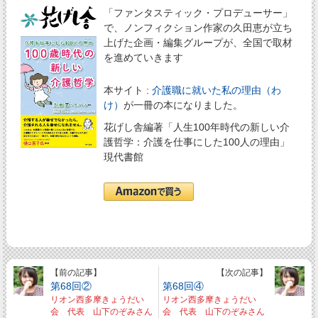
「ファンタスティック・プロデューサー」
で、ノンフィクション作家の久田恵が立ち
上げた企画・編集グループが、全国で取材
を進めていきます
本サイト :
介護職に就いた私の理由（わ
け）
が一冊の本になりました。
花げし舎編著「人生100年時代の新しい介
護哲学：介護を仕事にした100人の理由」
現代書館
【前の記事】
【次の記事】
第68回②
第68回④
リオン西多摩きょうだい
リオン西多摩きょうだい
会 代表 山下のぞみさん
会 代表 山下のぞみさん