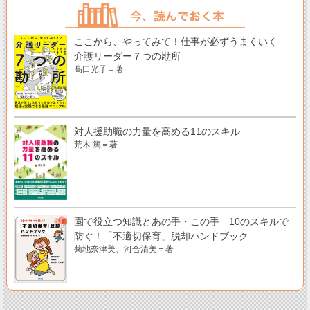
ここから、やってみて！仕事が必ずうまくいく
介護リーダー７つの勘所
髙口光子＝著
対人援助職の力量を高める11のスキル
荒木 篤＝著
園で役立つ知識とあの手・この手 10のスキルで
防ぐ！「不適切保育」脱却ハンドブック
菊地奈津美、河合清美＝著