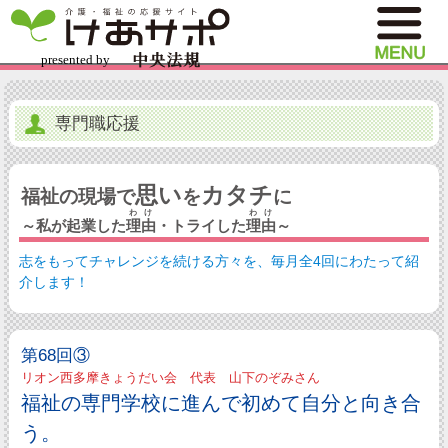
専門職応援
思い
カタチ
福祉の現場で
を
に
わけ
わけ
～私が起業した
理由
・トライした
理由
～
志をもってチャレンジを続ける方々を、毎月全4回にわたって紹
介します！
第68回③
リオン西多摩きょうだい会 代表 山下のぞみさん
福祉の専門学校に進んで初めて自分と向き合
う。