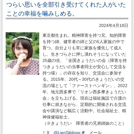
つらい思いを全部引き受けてくれた人がいた
ことの幸福を噛みしめる。
2024年4月18日
東京都生まれ。精神障害を持つ兄、知的障害
を持つ姉、健常者の姉と父の5人家族の中で
育つ。自分よりも常に家族を優先して成人
し、生きづらさに押し潰れそうになっていた
25歳の頃、「全国きょうだいの会（障害を持
つきょうだいの当事者同士が安心して交流を
持つ場）」の存在を知り、交流会に参加す
る。2015年、20代～30代のきょうだいの交
流の場として「ファーストペンギン」、2022
年、地元西多摩で「リオン西多摩きょうだい
会」を立ち上げる。現在は福祉施設で介護の
仕事に就きながら、定期的に開催される交流
会や講演など幅広く活動中。社会福祉士、精
神保健福祉士。
（※きょうだい 障害者の兄弟姉妹のこと）
X
@LienSiblings
メール