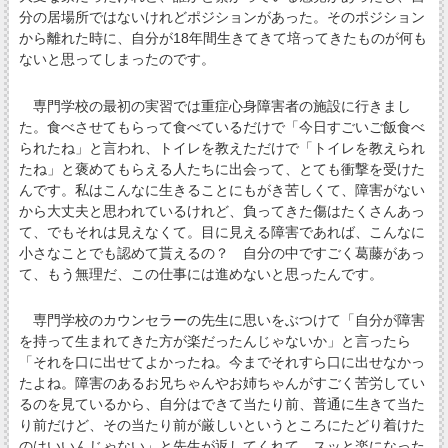
分の居場所ではないけれどポジションがあった。そのポジション
から離れた時に、自分が18年間生きてきて培ってきたものが何も
ないと思ってしまったのです。
専門学校の最初の実習では重症心身障害者の施設に行きまし
た。食べさせてもらって食べているだけで「今日すごいご飯食べ
られたね」と言われ、トイレを教えただけで「トイレを教えられ
たね」と褒めてもらえる人たちに出会って、とても衝撃を受けた
んです。私はこんなに生きることにもがき苦しくて、障害がない
から大丈夫と思われているけれど、負ってきた傷はたくさんあっ
て、でもそれは見えなくて。目に見える障害であれば、こんなに
小さなことでも認めて貰えるの？ 自分の中ですごく葛藤があっ
て、もう無理だ、この仕事には進めないと思ったんです。
専門学校のカウンセラーの先生に思いをぶつけて「自分が障害
を持って生まれてきた方が楽だったんじゃないか」と言ったら
「それを口に出せてよかったね。今までそれすら口に出せなかっ
たよね。障害のあるお兄ちゃんやお姉ちゃんがすごく苦労してい
るのを見ているから、自分はできて当たり前、普通に生きて当た
り前だけど、その当たり前が厳しいというところにたどり着けた
のはいいんじゃない」と先生が返してくれて、スッと楽になった