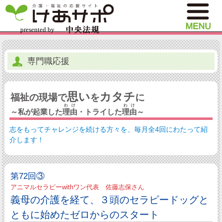
専門職応援
思い
カタチ
福祉の現場で
を
に
わけ
わけ
～私が起業した
理由
・トライした
理由
～
志をもってチャレンジを続ける方々を、毎月全4回にわたって紹
介します！
第72回③
アニマルセラピーwithワン代表 佐藤志保さん
義母の介護を経て、３頭のセラピードッグと
ともに始めたゼロからのスタート