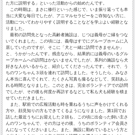
た方に説明する」といった活動からの始めたんです。
この時期は、まさに修行といった感じで、いま振り返っても本
当に大変な毎日でしたが、アニマルセラピーをご存知ない方に、
活動についてわかりやすく説明することなどを学ぶよい経験とな
りました。
最初の訪問先となった高齢者施設は、じつは義母がご縁をつな
いでくれました。この頃には、義母はすでにグループホームに入
居していたのですが、そこに「犬と一緒に訪問できませんか」
と、うかがったんです。残念ながら、結果的には義母のいるグル
ープホームへの訪問はかないませんでしたが、系列の施設なら犬
好きな人がいるからと、紹介してくださったんです。それで、う
ちのワンちゃん３頭を連れて訪問しました。そうしたら、みなさ
ん本当に喜んでくれて、たくさん写真も撮るなどして、笑顔あふ
れる時間となりました。このときは、完全ボランティアでの訪問
でしたが、その後も何度か再訪するなどして私も犬も経験を積ま
せていただきました。
また、駅前での広報活動も時を重ねるうちに声をかけてくれる
方や、顔見知りの方もできてくるようになりました。第1回でお
話した最近うちにお迎えした２頭も、この頃に出会った飼い主さ
んのワンちゃんで、その方はその後、うちのボランティア会員さ
んになってくださいました。また、施設に勤めているという方と