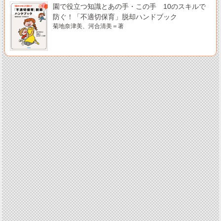
園で役立つ知識とあの手・この手 10のスキルで
防ぐ！「不適切保育」脱却ハンドブック
菊地奈津美、河合清美＝著