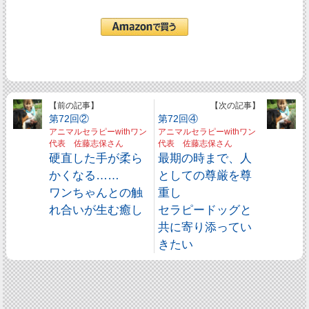
【前の記事】
【次の記事】
第72回②
第72回④
アニマルセラピーwithワン
アニマルセラピーwithワン
代表 佐藤志保さん
代表 佐藤志保さん
硬直した手が柔ら
最期の時まで、人
かくなる……
としての尊厳を尊
ワンちゃんとの触
重し
れ合いが生む癒し
セラピードッグと
共に寄り添ってい
きたい