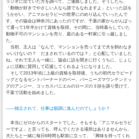
ラジオに出ていた方を調べて、ご連絡しました。そうしたら、
「動物が好きでやさしい人なら誰でもなれますよ」といった話を
うかがい、アニマルセラピーの世界にのめり込んでいったんで
す。その協会は神奈川にあったのですが、千葉の家からがんばっ
て通って1年半かけて資格を取得。その間に、当時暮らしていた
動物不可のマンションを売り、庭のある一軒家に引っ越しまし
た。
当初、主人は「なんで、マンションを売ってまで犬を飼わなき
ゃいけないの？ だまされているのでは？」と心配していました
ね。それで主人も一緒に、協会に話を聞きに行くうちに、じょじ
ょに活動に賛同して応援してくれるようになりました。
そして2013年頃に上級の資格を取得後、うちの初代セラピード
ッグとなるセントバーナードのベー、バーニーズマウンテンドッ
グのアンジー、コッカスパニエルのローズの３頭を譲り受けて、
千葉で活動を始めました。
――独立されて、仕事は順調に進んだのでしょうか？
本当にゼロからのスタートでした。そもそも「アニマルセラピ
ーですよ」と言っても、呼んでくださる場所はありませんから、
犬たちと一緒に毎日6時間も駅前に立って、「興味を持ってくれ