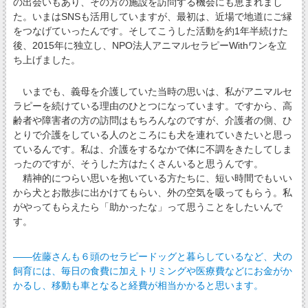
の出会いもあり、その方の施設を訪問する機会にも恵まれまし
た。いまはSNSも活用していますが、最初は、近場で地道にご縁
をつなげていったんです。そしてこうした活動を約1年半続けた
後、2015年に独立し、NPO法人アニマルセラピーWithワンを立
ち上げました。
いまでも、義母を介護していた当時の思いは、私がアニマルセ
ラピーを続けている理由のひとつになっています。ですから、高
齢者や障害者の方の訪問はもちろんなのですが、介護者の側、ひ
とりで介護をしている人のところにも犬を連れていきたいと思っ
ているんです。私は、介護をするなかで体に不調をきたしてしま
ったのですが、そうした方はたくさんいると思うんです。
精神的につらい思いを抱いている方たちに、短い時間でもいい
から犬とお散歩に出かけてもらい、外の空気を吸ってもらう。私
がやってもらえたら「助かったな」って思うことをしたいんで
す。
――佐藤さんも６頭のセラピードッグと暮らしているなど、犬の
飼育には、毎日の食費に加えトリミングや医療費などにお金がか
かるし、移動も車となると経費が相当かかると思います。