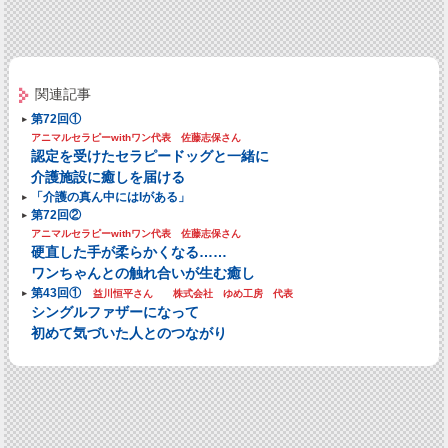
関連記事
第72回①
アニマルセラピーwithワン代表 佐藤志保さん
認定を受けたセラピードッグと一緒に
介護施設に癒しを届ける
「介護の真ん中にはIがある」
第72回②
アニマルセラピーwithワン代表 佐藤志保さん
硬直した手が柔らかくなる……
ワンちゃんとの触れ合いが生む癒し
第43回①
益川恒平さん 株式会社 ゆめ工房 代表
シングルファザーになって
初めて気づいた人とのつながり