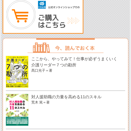
ここから、やってみて！仕事が必ずうまくいく
介護リーダー７つの勘所
髙口光子＝著
対人援助職の力量を高める11のスキル
荒木 篤＝著