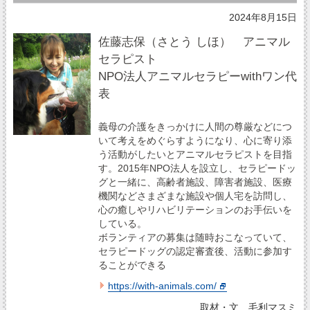
2024年8月15日
佐藤志保（さとう しほ） アニマル
セラピスト
NPO法人アニマルセラピーwithワン代
表
義母の介護をきっかけに人間の尊厳などにつ
いて考えをめぐらすようになり、心に寄り添
う活動がしたいとアニマルセラピストを目指
す。2015年NPO法人を設立し、セラピードッ
グと一緒に、高齢者施設、障害者施設、医療
機関などさまざまな施設や個人宅を訪問し、
心の癒しやリハビリテーションのお手伝いを
している。
ボランティアの募集は随時おこなっていて、
セラピードッグの認定審査後、活動に参加す
ることができる
https://with-animals.com/
取材・文 毛利マスミ