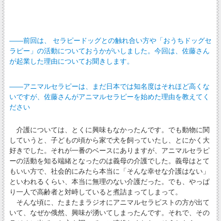
――前回は、 セラピードッグとの触れ合い方や「おうちドッグセ
ラピー」の活動についておうかがいしました。今回は、佐藤さん
が起業した理由についてお聞きします。
――アニマルセラピーは、まだ日本では知名度はそれほど高くな
いですが、佐藤さんがアニマルセラピーを始めた理由を教えてく
ださい
介護については、とくに興味もなかったんです。でも動物に関
していうと、子どもの頃から家で犬を飼っていたし、とにかく大
好きでした。それが一番のベースにありますが、アニマルセラピ
ーの活動を知る端緒となったのは義母の介護でした。義母はとて
もいい方で、社会的にみたら本当に「そんな幸せな介護はない」
といわれるくらい、本当に無理のない介護だった。でも、やっぱ
り一人で高齢者と対峙していると煮詰まってしまって。
そんな頃に、たまたまラジオにアニマルセラピストの方が出て
いて、なぜか俄然、興味が湧いてしまったんです。それで、その