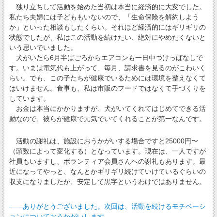
独り立ちして活動を始めた当初は本当に経済的に大変でした。
私たち夫婦には子どももいないので、「生命保険を解約しよう
か」といった相談もしたくらい。それほど経済的にはギリギリの
状態でしたが、私はこの活動を続けたい、絶対にやめたくないと
いう思いでいました。
犬がいたら6月半ばごろからエアコンも一日中つけっぱなしで
す。いまは電気代も上がって、毎月、請求書を見るのがこわいく
らい。でも、この子たちが健康でいるためには環境を整えなくて
はいけません。食事も、私は市販のフードではなくて手づくりを
しています。
お金は本当にかかりますが、犬がいてくれてはじめてできる活
動なので、彼らが健康で元気でいてくれることが第一なんです。
活動の謝礼は、施設におうかがいする場合ですと25000円〜
（頭数によって変化する）となっています。現在は、一人ですが
社員もいますし、ボランティア会員さんへの謝礼もあります。最
近になってやっと、なんとかギリギリ続けていけているぐらいの
収支になりましたが、安定して黒字というわけではありません。
――ありがとうございました。次回は、活動を続けるモチベーシ
ョンについておうかがいします。