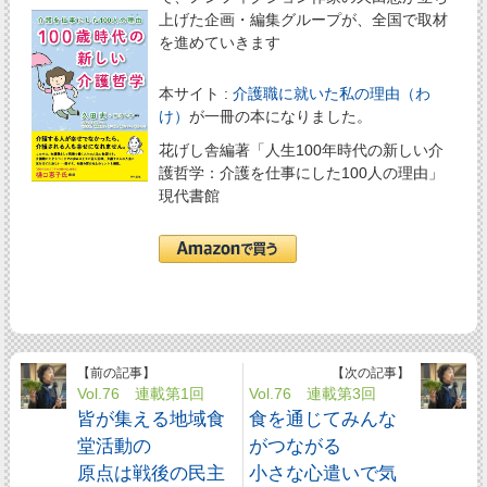
上げた企画・編集グループが、全国で取材
を進めていきます
本サイト :
介護職に就いた私の理由（わ
け）
が一冊の本になりました。
花げし舎編著「人生100年時代の新しい介
護哲学：介護を仕事にした100人の理由」
現代書館
【前の記事】
【次の記事】
Vol.76 連載第1回
Vol.76 連載第3回
皆が集える地域食
食を通じてみんな
堂活動の
がつながる
原点は戦後の民主
小さな心遣いで気