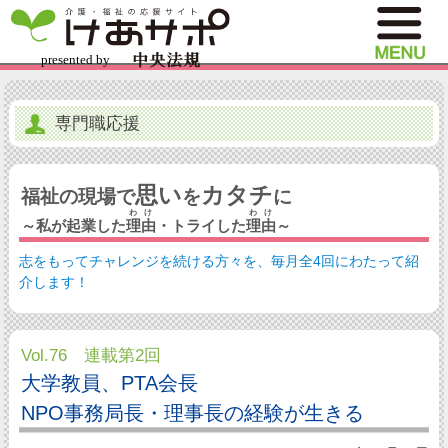
専門職応援
思い
カタチ
福祉の現場で
を
に
わけ
わけ
～私が起業した
理由
・トライした
理由
～
志をもってチャレンジを続ける方々を、毎月全4回にわたって紹
介します！
Vol.76 連載第2回
大学教員、PTA会長
NPO事務局長・理事長の経験が生きる