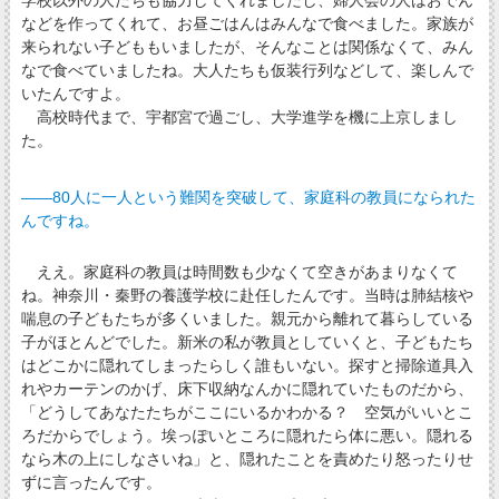
学校以外の人たちも協力してくれましたし、婦人会の人はおでん
などを作ってくれて、お昼ごはんはみんなで食べました。家族が
来られない子どももいましたが、そんなことは関係なくて、みん
なで食べていましたね。大人たちも仮装行列などして、楽しんで
いたんですよ。
高校時代まで、宇都宮で過ごし、大学進学を機に上京しまし
た。
――80人に一人という難関を突破して、家庭科の教員になられた
んですね。
ええ。家庭科の教員は時間数も少なくて空きがあまりなくて
ね。神奈川・秦野の養護学校に赴任したんです。当時は肺結核や
喘息の子どもたちが多くいました。親元から離れて暮らしている
子がほとんどでした。新米の私が教員としていくと、子どもたち
はどこかに隠れてしまったらしく誰もいない。探すと掃除道具入
れやカーテンのかげ、床下収納なんかに隠れていたものだから、
「どうしてあなたたちがここにいるかわかる？ 空気がいいとこ
ろだからでしょう。埃っぽいところに隠れたら体に悪い。隠れる
なら木の上にしなさいね」と、隠れたことを責めたり怒ったりせ
ずに言ったんです。