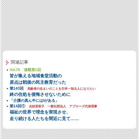
関連記事
Vol.76 連載第1回
皆が集える地域食堂活動の
原点は戦後の民主教育だった
第143回
高齢者の住まいのことを日本一知る人になりたい
終の住処を後悔させないために
「介護の真ん中にはIがある」
第14回①
光枝茉莉子 一般社団法人 アプローズ代表理事
福祉の世界で理念を実現させ、
走り続ける人たちを間近に見て……