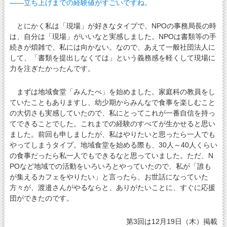
――立ち上げまでの経験値がすごいですね。
とにかく私は「現場」が好きなタイプで、NPOの事務局長の時
は、自分は「現場」がいいなと実感しました。NPOは書類等の手
続きが煩雑で、私には向かない。なので、あえて一般社団法人に
して、「書類を提出しなくては」という義務感を軽くして現場に
力を注ぎたかったんです。
まずは地域食堂「みんたべ」を始めました。家庭科の教員をし
ていたこともありますし、幼少期からみんなで食事を楽しむこと
の大切さも実感していたので、私にとってこれが一番自信を持っ
てできることでした。これまでの経験のすべてが生かせると思い
ました。前回も申しましたが、私はやりたいと思ったら一人でも
やってしまうタイプ。地域食堂を始める際も、30人～40人くらい
の食事だったら私一人でもできるなと思っていました。ただ、N
POなど地域での活動をいろいろとやっていたので、私が「誰も
が集えるカフェをやりたい」と言ったら、お世話になっていた
方々が、渡邉さんがやるならと、ありがたいことに、すぐに応援
団ができたのです。
第3回は12月19日（木）掲載