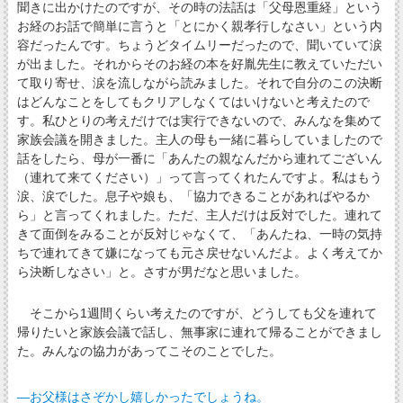
聞きに出かけたのですが、その時の法話は「父母恩重経」という
お経のお話で簡単に言うと「とにかく親孝行しなさい」という内
容だったんです。ちょうどタイムリーだったので、聞いていて涙
が出ました。それからそのお経の本を好胤先生に教えていただい
て取り寄せ、涙を流しながら読みました。それで自分のこの決断
はどんなことをしてもクリアしなくてはいけないと考えたので
す。私ひとりの考えだけでは実行できないので、みんなを集めて
家族会議を開きました。主人の母も一緒に暮らしていましたので
話をしたら、母が一番に「あんたの親なんだから連れてございん
（連れて来てください）」って言ってくれたんですよ。私はもう
涙、涙でした。息子や娘も、「協力できることがあればやるか
ら」と言ってくれました。ただ、主人だけは反対でした。連れて
きて面倒をみることが反対じゃなくて、「あんたね、一時の気持
ちで連れてきて嫌になっても元さ戻せないんだよ。よく考えてか
ら決断しなさい」と。さすが男だなと思いました。
そこから1週間くらい考えたのですが、どうしても父を連れて
帰りたいと家族会議で話し、無事家に連れて帰ることができまし
た。みんなの協力があってこそのことでした。
―お父様はさぞかし嬉しかったでしょうね。