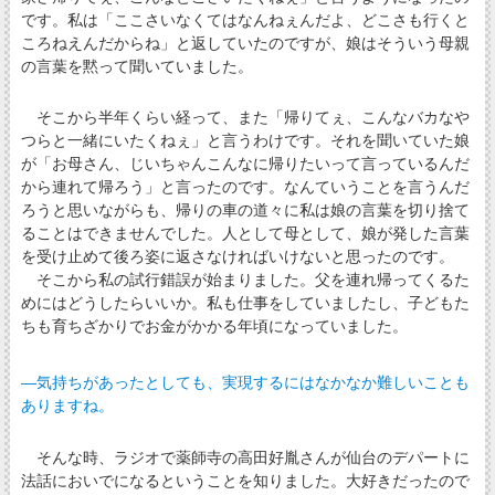
です。私は「ここさいなくてはなんねぇんだよ、どこさも行くと
ころねえんだからね」と返していたのですが、娘はそういう母親
の言葉を黙って聞いていました。
そこから半年くらい経って、また「帰りてぇ、こんなバカなや
つらと一緒にいたくねぇ」と言うわけです。それを聞いていた娘
が「お母さん、じいちゃんこんなに帰りたいって言っているんだ
から連れて帰ろう」と言ったのです。なんていうことを言うんだ
ろうと思いながらも、帰りの車の道々に私は娘の言葉を切り捨て
ることはできませんでした。人として母として、娘が発した言葉
を受け止めて後ろ姿に返さなければいけないと思ったのです。
そこから私の試行錯誤が始まりました。父を連れ帰ってくるた
めにはどうしたらいいか。私も仕事をしていましたし、子どもた
ちも育ちざかりでお金がかかる年頃になっていました。
―気持ちがあったとしても、実現するにはなかなか難しいことも
ありますね。
そんな時、ラジオで薬師寺の高田好胤さんが仙台のデパートに
法話においでになるということを知りました。大好きだったので