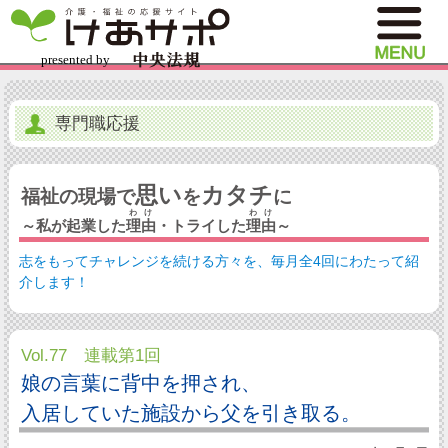
専門職応援
思い
カタチ
福祉の現場で
を
に
わけ
わけ
～私が起業した
理由
・トライした
理由
～
志をもってチャレンジを続ける方々を、毎月全4回にわたって紹
介します！
Vol.77 連載第1回
娘の言葉に背中を押され、
入居していた施設から父を引き取る。