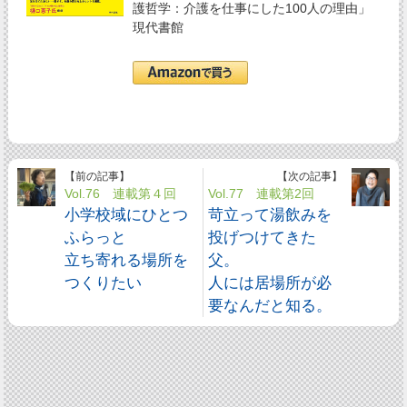
護哲学：介護を仕事にした100人の理由」
現代書館
【前の記事】
【次の記事】
Vol.76 連載第４回
Vol.77 連載第2回
小学校域にひとつ
苛立って湯飲みを
ふらっと
投げつけてきた
立ち寄れる場所を
父。
つくりたい
人には居場所が必
要なんだと知る。