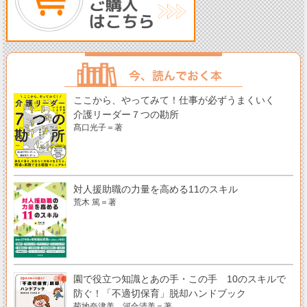
ここから、やってみて！仕事が必ずうまくいく
介護リーダー７つの勘所
髙口光子＝著
対人援助職の力量を高める11のスキル
荒木 篤＝著
園で役立つ知識とあの手・この手 10のスキルで
防ぐ！「不適切保育」脱却ハンドブック
菊地奈津美、河合清美＝著