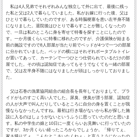
私は4人兄弟でそれぞれみんな独立して外に出て、最後に残っ
た私と父は2人で暮らしていました。私がお嫁に行った後、父は
ひとりで暮らしていたのですが、ある時脳梗塞を患い左半身不随
になりました。退院後はひとりで暮らすことが難しくなったの
で、一旦は私のところに身を寄せて特養を探すことにしたので
す。一か月後くらいに特養に移れたのですが、介護保険が始まる
前の施設ですので8人部屋が当たり前でベッドが4つで一つの部屋
に分かれていました。ベッドの横にはそれぞれポータブルトイレ
が置いてあって、カーテンで一つひとつ仕切られているだけの部
屋でした。その頃は認知症であってもそうでなくても一緒の部屋
で、父は左半身不随にはなりましたが頭はしっかりしておりまし
た。
父は石巻の漁業協同組合の組合長を長年しておりまして、プラ
イドがものすごく高い人でした。尿臭、便臭が漂う部屋、認知症
の人が大声で叫んだりしているところに自分の身を置くことが我
慢ならなかったんですね。最初は行き場がないから私が探した施
設に入るのはしょうがないというふうに思っていたのだと思いま
す。私の中学生の娘と10日に一度くらいお見舞いに行っていたの
ですが、3か月くらい経ったころからでしょうか。「帰りてぇ、
家さ帰りてぇ、こんなとこさいたくねぇ」と言うようになったの