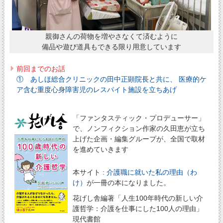
親御さんの荷物を増やさなくて済むように
備品や遊び道具もできる限り用意しています
前回までのお話
① あしほ総合クリニックの田中正顕院長と共に、 医療的ケ
ア含む重度心身障害児のレスパイト施設を立ちあげ
「ファンタスティック・プロデューサー」
で、ノンフィクション作家の久田恵が立ち
上げた企画・編集グループが、全国で取材
を進めていきます
本サイト :
介護職に就いた私の理由（わ
け）
が一冊の本になりました。
花げし舎編著「人生100年時代の新しい介
護哲学：介護を仕事にした100人の理由」
現代書館