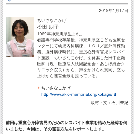
2019年1月17日
ちいさなこかげ
松田 朋子
1969年神奈川県生まれ。
看護専門学校卒業後、神奈川県立こども医療セ
ンターにて幼児内科病棟、ＩＣＵ／脳外病棟勤
務。脳外病棟時代に、重度心身障害児レスパイ
ト施設「ちいさなこかげ」を発案した田中正顕
医師（現・医療法人秋陽記念会・あしほ総合ク
リニック院長）から、声をかけられ賛同、立ち
上げから運営全般を担っている。
ちいさなこかげ
http://www.akio-memorial.org/kokage/
取材・文：石川未紀
前回は重度心身障害児のためのレスパイト事業を始めた経緯を伺
いました。今回は、その運営方法をレポートします。