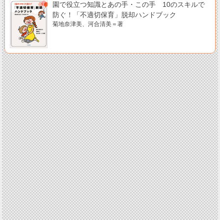
園で役立つ知識とあの手・この手 10のスキルで
防ぐ！「不適切保育」脱却ハンドブック
菊地奈津美、河合清美＝著