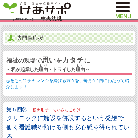
専門職応援
思い
カタチ
福祉の現場で
を
に
わけ
わけ
～私が起業した
理由
・トライした
理由
～
志をもってチャレンジを続ける方々を、毎月全4回にわたって紹
介します！
第５回②
松田朋子 ちいさなこかげ
クリニックに施設を併設するという発想で、
働く看護職や預ける側も安心感を得られてい
る