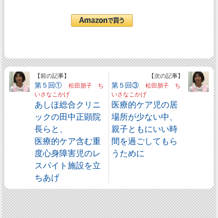
【前の記事】
【次の記事】
第５回①
第５回③
松田朋子 ち
松田朋子 ち
いさなこかげ
いさなこかげ
あしほ総合クリニ
医療的ケア児の居
ックの田中正顕院
場所が少ない中、
長らと、
親子ともにいい時
医療的ケア含む重
間を過ごしてもら
度心身障害児のレ
うために
スパイト施設を立
ちあげ