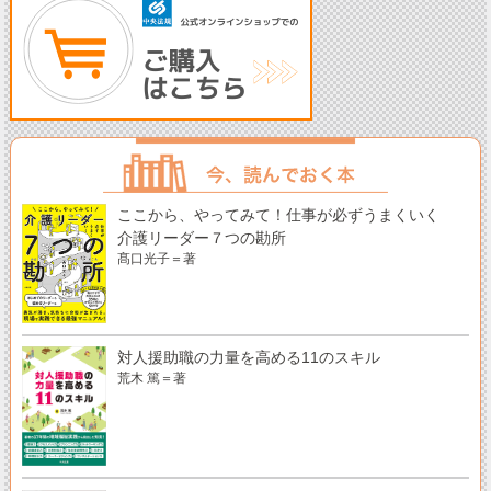
ここから、やってみて！仕事が必ずうまくいく
介護リーダー７つの勘所
髙口光子＝著
対人援助職の力量を高める11のスキル
荒木 篤＝著