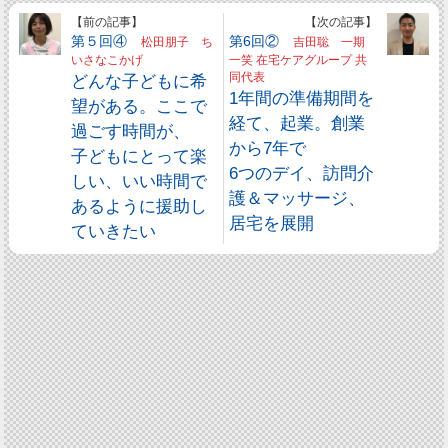
【前の記事】
【次の記事】
第５回④
第6回②
松田朋子 ち
吉田聡 一期
いさなこかげ
一笑 在宅ケアグループ 共
どんな子どもに希
同代表
1年間の準備期間を
望がある。ここで
経て、起業。創業
過ごす時間が、
から7年で
子どもにとって楽
6つのデイ、訪問介
しい、いい時間で
護＆マッサージ、
あるように援助し
居宅を展開
ていきたい