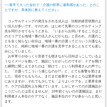
──新卒で入った会社で「介護の世界に違和感があった」とのこ
とですが、具体的に教えてください。
コンサルティングの発注をされる法人は、比較的経営状態のよ
い法人が多いです。そのため、はじめて先輩のコンサルティング
先を同行させてもらうときも、「いまからお伺いするところはこ
のエリアでも地域一番の法人さんだからね」と言われ、介護のこ
とを全く知らない自分は、地域一番の介護ってどういう介護なん
だろうと、純粋に地域一番の介護を見学できることをとても楽し
みにしていました。
お年寄りがゆっくり音楽でも聴きながら日向ぼっこしているよ
うなイメージを抱いて、施設にうかがったのですが、ドアを開け
た瞬間に聞こえてきたのは「助けて」という利用者さんの声でし
た。「介護ってこういう感じなのか!?」と、とても衝撃を受けま
した。現在でももちろん、まだまだ改善すべきところは業界全体
にありますが、それでも少しでも「よりよいケアを」と業界全体
で、ケアの品質向上を掲げています。しかしすべての介護施設が
こうだったとは言えませんが、10年前ぐらいの介護施設は、まだ
利用者さん本位のケアでなく、施設本位のケアが多かったと思い
ます。