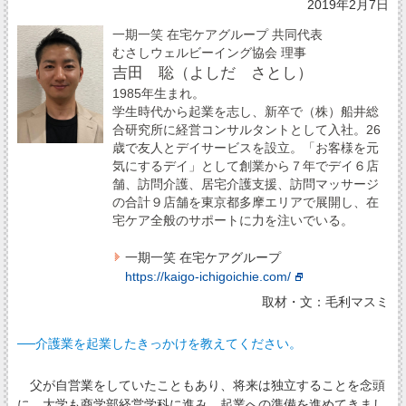
2019年2月7日
一期一笑 在宅ケアグループ 共同代表
むさしウェルビーイング協会 理事
吉田 聡（よしだ さとし）
1985年生まれ。
学生時代から起業を志し、新卒で（株）船井総
合研究所に経営コンサルタントとして入社。26
歳で友人とデイサービスを設立。「お客様を元
気にするデイ」として創業から７年でデイ６店
舗、訪問介護、居宅介護支援、訪問マッサージ
の合計９店舗を東京都多摩エリアで展開し、在
宅ケア全般のサポートに力を注いでいる。
一期一笑 在宅ケアグループ
https://kaigo-ichigoichie.com/
取材・文：毛利マスミ
──介護業を起業したきっかけを教えてください。
父が自営業をしていたこともあり、将来は独立することを念頭
に、大学も商学部経営学科に進み、起業への準備を進めてきまし