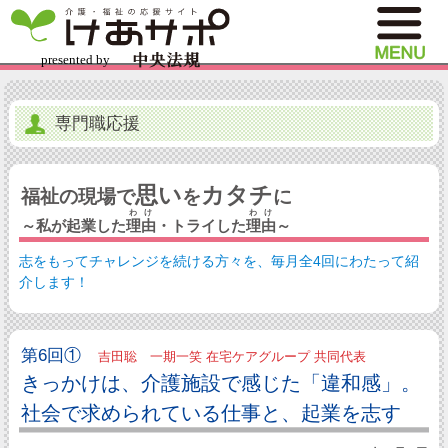
専門職応援
思い
カタチ
福祉の現場で
を
に
わけ
わけ
～私が起業した
理由
・トライした
理由
～
志をもってチャレンジを続ける方々を、毎月全4回にわたって紹
介します！
第6回①
吉田聡 一期一笑 在宅ケアグループ 共同代表
きっかけは、介護施設で感じた「違和感」。
社会で求められている仕事と、起業を志す