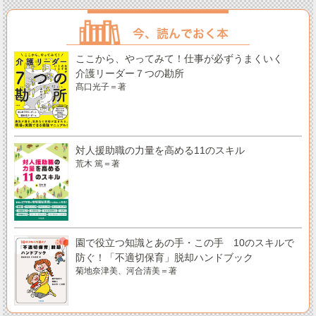
ここから、やってみて！仕事が必ずうまくいく
介護リーダー７つの勘所
髙口光子＝著
対人援助職の力量を高める11のスキル
荒木 篤＝著
園で役立つ知識とあの手・この手 10のスキルで
防ぐ！「不適切保育」脱却ハンドブック
菊地奈津美、河合清美＝著