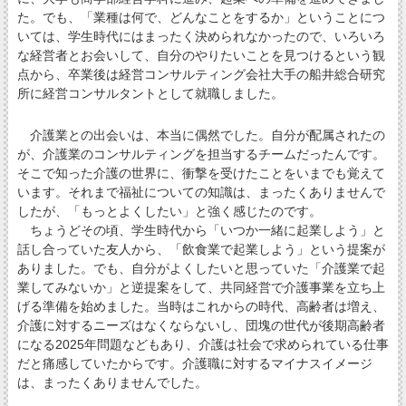
た。でも、「業種は何で、どんなことをするか」ということにつ
いては、学生時代にはまったく決められなかったので、いろいろ
な経営者とお会いして、自分のやりたいことを見つけるという観
点から、卒業後は経営コンサルティング会社大手の船井総合研究
所に経営コンサルタントとして就職しました。
介護業との出会いは、本当に偶然でした。自分が配属されたの
が、介護業のコンサルティングを担当するチームだったんです。
そこで知った介護の世界に、衝撃を受けたことをいまでも覚えて
います。それまで福祉についての知識は、まったくありませんで
したが、「もっとよくしたい」と強く感じたのです。
ちょうどその頃、学生時代から「いつか一緒に起業しよう」と
話し合っていた友人から、「飲食業で起業しよう」という提案が
ありました。でも、自分がよくしたいと思っていた「介護業で起
業してみないか」と逆提案をして、共同経営で介護事業を立ち上
げる準備を始めました。当時はこれからの時代、高齢者は増え、
介護に対するニーズはなくならないし、団塊の世代が後期高齢者
になる2025年問題などもあり、介護は社会で求められている仕事
だと痛感していたからです。介護職に対するマイナスイメージ
は、まったくありませんでした。