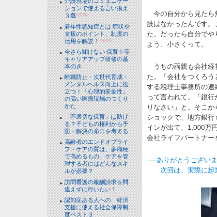
介護現場のコミュニケー
ションで使える言い換え
今の自分から見たら無
３選
NEW!
肢はなかったんです。
若年性認知症とは 症状や
た。だったら自分でや
支援のポイント、制度の
活用を解説！
NEW!
よう、小さくって。
今さら聞けない 保育士等
キャリアアップ研修の基
うちの両親も会社経営
本のき
た。「会社をつくろう
離職防止・次世代育成・
メンタルヘルス向上に役
する税理士事務所の連
立つ！「心理的安全性」
って言われて。「銀行
の高い医療現場のつくり
かた
りなさい」と。そこか
ショックで、地方銀行
「不適切な保育」は防げ
る？子どもの権利から予
インが出て、1,000
防・解決の糸口を考える
会社ライフパートナー
高齢者のエンドオブライ
フ・ケアの質は、多職種
で高めるもの。ケアを管
──ありがとうござい
理する者にはどんなスキ
次回は、実際に起業
ルが必要？
訪問看護の報酬請求を間
違えずに行いたい！
認知症ある人への 経済
支援に使える社会保障制
度ベスト３