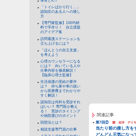
保育とICT
「トイレばかり行く…」
認知症のある人への接し
方
【専門家監修】100均材
料で手作り！ 自立課題
のアイデア集
訪問看護ステーションを
立ち上げるには？
「ほんとうの自立支援」
を考えよう
心理カウンセラーになる
には？ 向いている人や
仕事内容を徹底解説！
【臨床心理士監修】
生活保護の受給の要件
は？ 持ち家や車の扱い
から医療費までわかりや
すく解説！
認知症は何科を受診すれ
ばいい？ 専門医が教え
る！ 受診のタイミング
関連記事
や病院選びのポイント
第7回②
回想法とは？
園 吉洋 デイ
当たり前の接し方を
相談支援専門員の仕事
どんどん元気になっ
イラストでわかりやすい