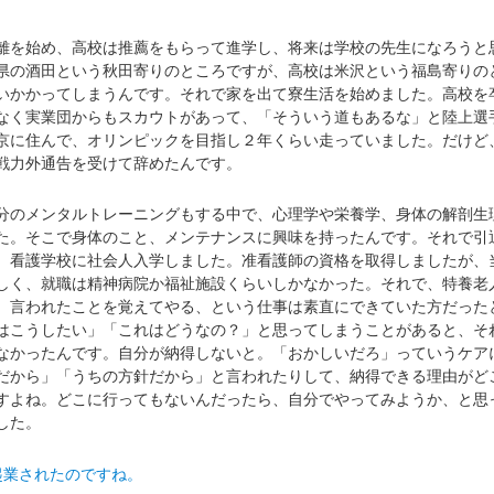
を始め、高校は推薦をもらって進学し、将来は学校の先生になろうと
県の酒田という秋田寄りのところですが、高校は米沢という福島寄りの
いかかってしまうんです。それで家を出て寮生活を始めました。高校を
なく実業団からもスカウトがあって、「そういう道もあるな」と陸上選
京に住んで、オリンピックを目指し２年くらい走っていました。だけど
戦力外通告を受けて辞めたんです。
のメンタルトレーニングもする中で、心理学や栄養学、身体の解剖生
た。そこで身体のこと、メンテナンスに興味を持ったんです。それで引
、看護学校に社会人入学しました。准看護師の資格を取得しましたが、
しく、就職は精神病院か福祉施設くらいしかなかった。それで、特養老
。言われたことを覚えてやる、という仕事は素直にできていた方だった
はこうしたい」「これはどうなの？」と思ってしまうことがあると、そ
なかったんです。自分が納得しないと。「おかしいだろ」っていうケア
だから」「うちの方針だから」と言われたりして、納得できる理由がど
すよね。どこに行ってもないんだったら、自分でやってみようか、と思
した。
起業されたのですね。