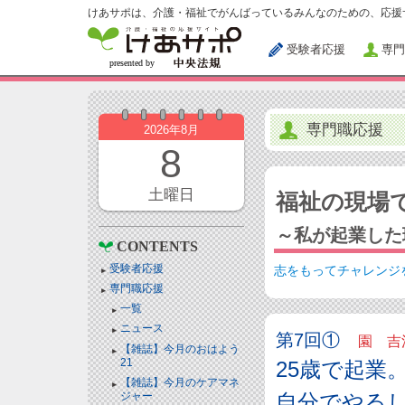
けあサポは、介護・福祉でがんばっているみんなのための、応援
受験者応援
専門
専門職応援
2026年8月
8
土曜日
福祉の現場
～私が起業した
CONTENTS
受験者応援
志をもってチャレンジ
専門職応援
一覧
ニュース
第7回①
園 吉
【雑誌】今月のおはよう
21
25歳で起業
【雑誌】今月のケアマネ
ジャー
自分でやる