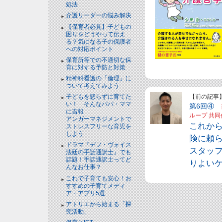
処法
介護リーダーの悩み解決
【保育者必見】子どもの
困りをどうやって伝え
る？気になる子の保護者
への対応ポイント
保育所等での不適切な保
育に対する予防と対策
精神科看護の「倫理」に
ついて考えてみよう
【前の記事
子どもを怒らずに育てた
い！ そんなパパ・ママ
第6回④
に吉報
ループ 共同
アンガーマネジメントで
これか
ストレスフリーな育児を
しよう
険に頼
ドラマ『デフ・ヴォイス
スタッ
法廷の手話通訳士』でも
話題！手話通訳士ってど
りよい
んなお仕事？
これで子育ても安心！お
すすめの子育てメディ
ア・アプリ5選
アトリエから始まる「探
究活動」