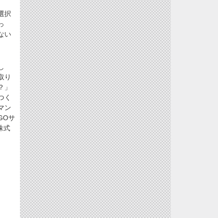
選択
っ
ない
し
取り
？」
つく
マン
GOサ
株式