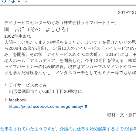
2019年
デイサービスセンターめぐみ（株式会社ライフパートナー）
園 吉洋（その よしひろ）
1982年生まれ
人間らしいあたりまえの生活を支えたい、よいケアを届けたいとの
ら2008年25歳で起業し、定員10人のデイサービス「デイサービスめ
み」を開所。その後「デイサービスめぐみ東大町」、2015年には、
老人ホーム「アルカディア」を開所した。今年12期目を迎える、株
ライフパートナーの代表取締役。現在はアンガーマネジメントやコ
グを学んだ経験を活かし、メンタルコーチとしてセミナー等でも活
デイサービスめぐみ
山形県酒田市こがね町１丁目20番地11
facebook
https://ja-jp.facebook.com/megumiday/
取材・文：原
お仕事をされていたようですが、介護のお仕事を始め起業するまでの経