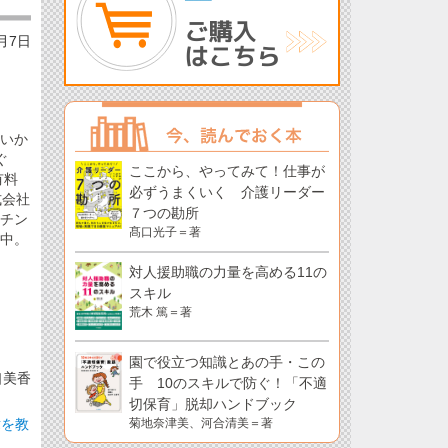
3月7日
思いか
ぐ
ここから、やってみて！仕事が
有料
必ずうまくいく 介護リーダー
式会社
７つの勘所
ーチン
髙口光子＝著
躍中。
対人援助職の力量を高める11の
スキル
荒木 篤＝著
園で役立つ知識とあの手・この
口美香
手 10のスキルで防ぐ！「不適
切保育」脱却ハンドブック
緯を教
菊地奈津美、河合清美＝著