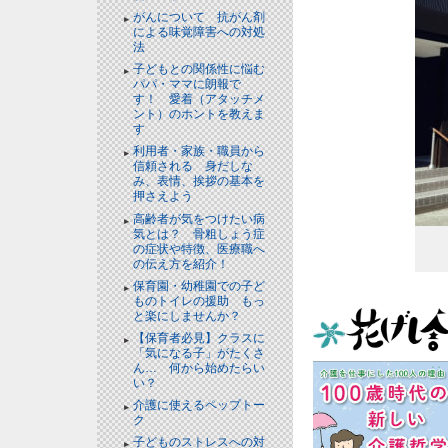
がんについて 抗がん剤
による味覚障害への対処
法
子どもとの関係性に悩む
パパ・ママに朗報で
す！ 愛着（アタッチメ
ント）のホントを教えま
す
利用者・家族・職員から
信頼される 身だしな
み、表情、挨拶の基本を
押さえよう
高齢者が気をつけたい病
気とは？ 骨粗しょう症
の症状や特徴、医療職へ
の伝え方を紹介！
保育園・幼稚園での子ど
ものトイレの援助 もっ
と楽にしませんか？
【保育者必見】クラスに
「気になる子」がたくさ
ん… 何から始めたらい
い？
介護に使えるペップトー
ク
子どものストレスへの対