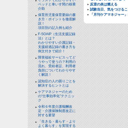
反逆の炎は燃える
ベッドと⾞いす間の移乗
介助
試験当日、気をつけるこ
「月刊ケアマネジャー」
保育所児童保育要録の書
き方・ポイントを徹底解
説！
項目別の記入例も紹介
F-SOAIP（生活支援記録
法）とは？
わかりやすい介護記録・
支援経過記録の書き方を
例文付きで紹介！
障害福祉サービスってど
うやって使うの？利用の
流れ、受給者証、利用者
負担についてわかりやす
く解説！
認知症の人の困りごとを
解決するヒントとは
ケアマネジャーのため
の“仕事効率化”テクニッ
ク
令和６年度介護報酬改
定・介護保険制度改正に
対する要望
「生きる・暮らす・より
よく暮らす」を実現する