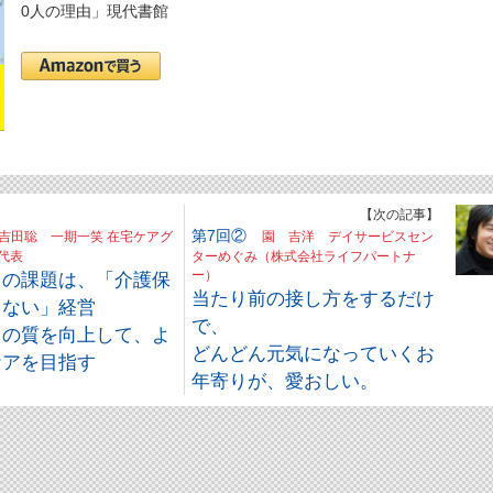
0人の理由」現代書館
】
【次の記事】
第7回②
吉田聡 一期一笑 在宅ケアグ
園 吉洋 デイサービスセン
代表
ターめぐみ（株式会社ライフパートナ
らの課題は、「介護保
ー）
当たり前の接し方をするだけ
らない」経営
で、
フの質を向上して、よ
どんどん元気になっていくお
ケアを目指す
年寄りが、愛おしい。