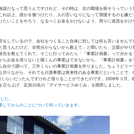
謀だなって思うんですけれど、その時は、次の職場を探そうっていう
これ以上、誰かを傷つけたり、人の言いなりになって我慢するのも嫌だ
りたいことをやろう、なるべくお金をかけないよう、周りに迷惑をかけ
をしているので、会社をつくること自体に対しては何も言いませんで
と思うんだけど、全然分からないから教えて」と聞いたら、父親がやり
絡先を教えてくれて。そこに行ってみたら「『事業計画書』って分かる
からお金を借りないと園くんの事業はできないから、『事業計画書』を
ら自分で調べて、三年くらいの事業計画書を作りました。ちょうどリー
も渋りながら、それでも介護事業は将来性のある事業だということで、
万円くらいだったんですけれど借りることができたのです。2008年３月、
を立ち上げ、定員10名の「デイサービスめぐみ」を開所しました。
ました。
してからのことについて伺っていきます。