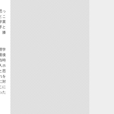
思っ
とこ
卒業
手と
、膝
理学
退後
当時
人ホ
と思
れを
に対
こに
った