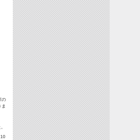
家の
きま
た。
10