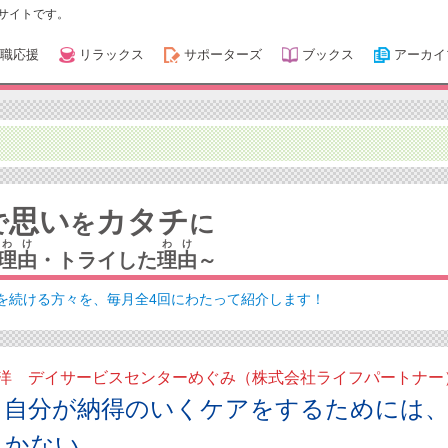
サイトです。
職応援
リラックス
サポーターズ
ブックス
アーカイ
思い
カタチ
で
を
に
わけ
わけ
理由
・トライした
理由
～
を続ける方々を、毎月全4回にわたって紹介します！
洋 デイサービスセンターめぐみ（株式会社ライフパートナー
。自分が納得のいくケアをするためには
しかない。