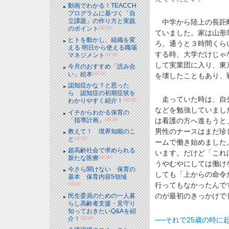
動画でわかる！TEACCH
プログラムに基づく「自
立課題」の作り方と実践
中学から陸上の長距離
のポイント
NEW!
ていました。家は山形
ヒトを動かし、組織を変
ろ。通うと３時間くら
える 明日から使える職場
する時、大学だけじゃ
マネジメント
NEW!
して実業団に入り、東
今月のおすすめ「読み合
い」絵本
NEW!
を壊したこともあり、
認知症かな？と思った
ら 認知症の初期症状を
走っていた時は、自分
わかりやすく紹介！
NEW!
などを勉強していまし
イチからわかる保育の
「指導計画」
NEW!
は看護の方へ進もうと
男性のナースはまだ珍
教えて！ 境界知能のこ
と
NEW!
ームで働き始めました
超高齢社会で求められる
います。だけど「これ
新たな医療
NEW!
うやむやにしては働け
今さら聞けない 保育の
しても「上からの命令
基本 保育内容5領域
NEW!
行ってもなかったんで
のが最初のきっかけで
民生委員のための一人暮
らし高齢者支援・見守り
知っておきたいQ&Aを紹
介！
NEW!
──それで25歳の時に