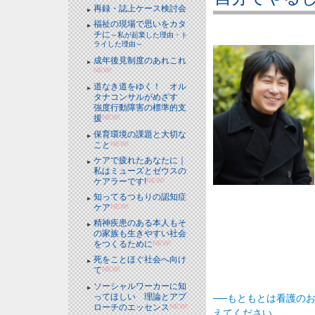
再録・誌上ケース検討会
福祉の現場で思いをカタ
チに
～私が起業した理由・ト
ライした理由～
成年後見制度のあれこれ
NEW!
道なき道をゆく！ オル
タナコンサルがめざす
強度行動障害の標準的支
援
NEW!
保育環境の課題と大切な
こと
NEW!
ケアで疲れたあなたに｜
私はミューズとゼウスの
ケアラーです!
NEW!
知ってるつもりの認知症
ケア
NEW!
精神疾患のある本人もそ
の家族も生きやすい社会
をつくるために
NEW!
死をことほぐ社会へ向け
て
NEW!
ソーシャルワーカーに知
ってほしい 理論とアプ
──もともとは看護の
ローチのエッセンス
NEW!
えてください。