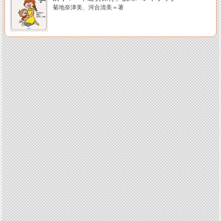
菊地奈津美、河合清美＝著