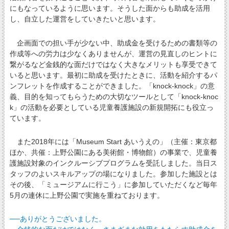
にもなっているように思います。そうした面からも助成を活用
し、自立した運営をしていきたいと思います。
企画面での担い手が少ない中、助成金を受けるための書類等の
作成等への労力は少なくありませんが、運営の見直しのヒントに
繋がるなど金銭的な面だけではなく大きなメリットも享受できて
いると思います。最初に助成を受けたときに、活動を紹介するパ
ンフレットを作成することができました。「knock-knock」の意
義、目的を知ってもらうための大切なツールとして「knock-knoc
k」の活動を必要としている児童養護施設の新規開拓にも役立っ
ています。
また2018年には「Museum Start あいうえの」（主催：東京都
ほか、共催：上野公園にある美術館・博物館）の事業で、児童養
護施設対象のインクルーシブプログラムを受託しました。当日ス
タッフのよいスキルアップの場になりました。参加した施設とは
その後、「ミュージアムに行こう」に参加していただくなど毎年
5月の連休に上野公園で実施を重ねております。
──ありがとうございました。