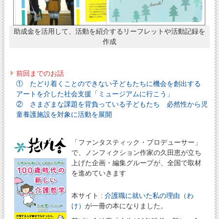
助成金を活用して、活動を紹介するリーフレットや活動記録を
作成
前回までのお話
① たどり着くことのできない子どもたちに機会を創出する
アートを介した社会支援「ミュージアムに行こう」
② さまざまな課題を背負っている子どもたち 必然性から児
童養護施設を対象に活動を展開
「ファンタスティック・プロデューサー」
で、ノンフィクション作家の久田恵が立ち
上げた企画・編集グループが、全国で取材
を進めていきます
本サイト :
介護職に就いた私の理由（わ
け）
が一冊の本になりました。