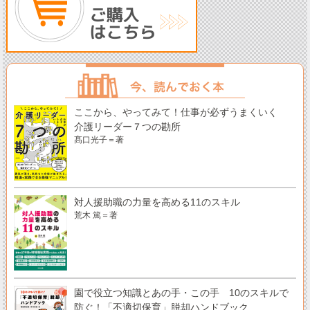
ここから、やってみて！仕事が必ずうまくいく
介護リーダー７つの勘所
髙口光子＝著
対人援助職の力量を高める11のスキル
荒木 篤＝著
園で役立つ知識とあの手・この手 10のスキルで
防ぐ！「不適切保育」脱却ハンドブック