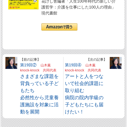
花げし舎編著「人生100年時代の新しい介
護哲学：介護を仕事にした100人の理由」
現代書館
【前の記事】
【次の記事】
第19回②
第19回④
山木薫
山木薫
knock-knock 共同代表
knock-knock 共同代表
さまざまな課題を
アートと人をつな
背負っている子ど
いで社会的課題に
もたち
取り組む
必然性から児童養
病院の院内学級の
護施設を対象に活
子どもたちにも届
動を展開
けたい！