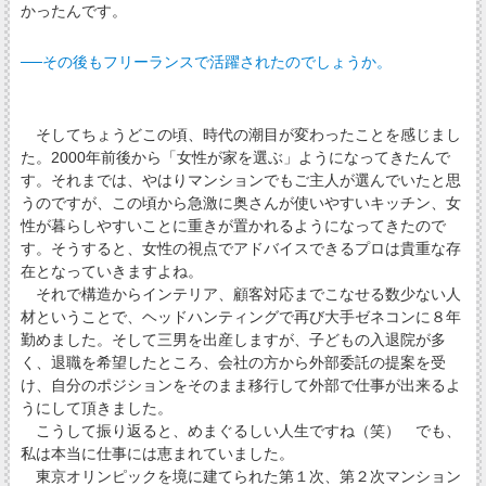
かったんです。
──その後もフリーランスで活躍されたのでしょうか。
そしてちょうどこの頃、時代の潮目が変わったことを感じまし
た。2000年前後から「女性が家を選ぶ」ようになってきたんで
す。それまでは、やはりマンションでもご主人が選んでいたと思
うのですが、この頃から急激に奥さんが使いやすいキッチン、女
性が暮らしやすいことに重きが置かれるようになってきたので
す。そうすると、女性の視点でアドバイスできるプロは貴重な存
在となっていきますよね。
それで構造からインテリア、顧客対応までこなせる数少ない人
材ということで、ヘッドハンティングで再び大手ゼネコンに８年
勤めました。そして三男を出産しますが、子どもの入退院が多
く、退職を希望したところ、会社の方から外部委託の提案を受
け、自分のポジションをそのまま移行して外部で仕事が出来るよ
うにして頂きました。
こうして振り返ると、めまぐるしい人生ですね（笑） でも、
私は本当に仕事には恵まれていました。
東京オリンピックを境に建てられた第１次、第２次マンション