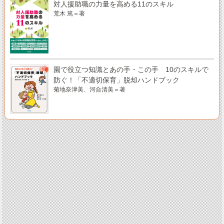
対人援助職の力量を高める11のスキル
荒木 篤＝著
園で役立つ知識とあの手・この手 10のスキルで
防ぐ！「不適切保育」脱却ハンドブック
菊地奈津美、河合清美＝著