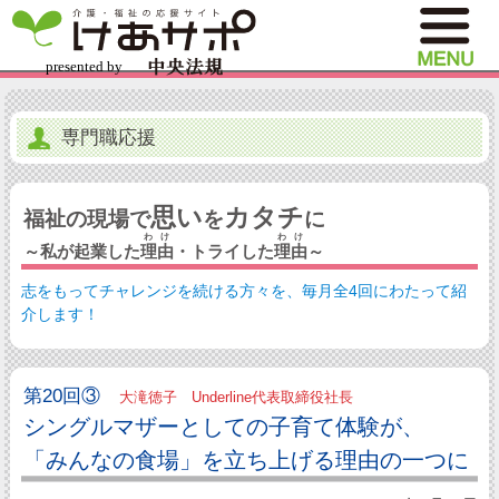
専門職応援
思い
カタチ
福祉の現場で
を
に
わけ
わけ
～私が起業した
理由
・トライした
理由
～
志をもってチャレンジを続ける方々を、毎月全4回にわたって紹
介します！
第20回③
大滝徳子 Underline代表取締役社長
シングルマザーとしての子育て体験が、
「みんなの食場」を立ち上げる理由の一つに