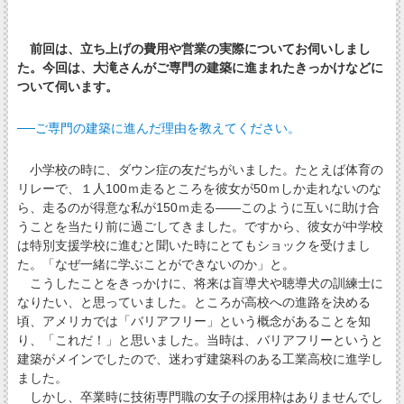
前回は、立ち上げの費用や営業の実際についてお伺いしまし
た。今回は、大滝さんがご専門の建築に進まれたきっかけなどに
ついて伺います。
──ご専門の建築に進んだ理由を教えてください。
小学校の時に、ダウン症の友だちがいました。たとえば体育の
リレーで、１人100ｍ走るところを彼女が50ｍしか走れないのな
ら、走るのが得意な私が150ｍ走る――このように互いに助け合
うことを当たり前に過ごしてきました。ですから、彼女が中学校
は特別支援学校に進むと聞いた時にとてもショックを受けまし
た。「なぜ一緒に学ぶことができないのか」と。
こうしたことをきっかけに、将来は盲導犬や聴導犬の訓練士に
なりたい、と思っていました。ところが高校への進路を決める
頃、アメリカでは「バリアフリー」という概念があることを知
り、「これだ！」と思いました。当時は、バリアフリーというと
建築がメインでしたので、迷わず建築科のある工業高校に進学し
ました。
しかし、卒業時に技術専門職の女子の採用枠はありませんでし