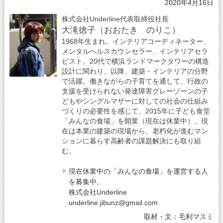
2020年4月16日
株式会社Underline代表取締役社長
大滝徳子（おおたき のりこ）
1968年生まれ。インテリアコーディネーター、
メンタルヘルスカウンセラー、インテリアセラ
ピスト。20代で横浜ランドマークタワーの構造
設計に関わり、以降、建築・インテリアの分野
で活躍。働きながらの子育てを通して、行政の
支援を受けられない発達障害グレーゾーンの子
どもやシングルマザーに対しての社会の仕組み
づくりの必要性を感じて、2015年に子ども食堂
「みんなの食場」を開業（現在は休業中）。現
在は本業の建築の現場から、老朽化が進むマン
ションに暮らす高齢者の課題解決にも取り組
む。
現在休業中の「みんなの食場」を運営する人
を募集中。
株式会社Underline
underline.jibunz@gmail.com
取材・文：毛利マスミ