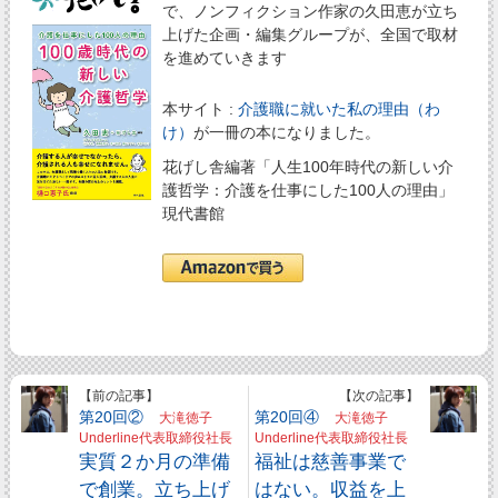
で、ノンフィクション作家の久田恵が立ち
上げた企画・編集グループが、全国で取材
を進めていきます
本サイト :
介護職に就いた私の理由（わ
け）
が一冊の本になりました。
花げし舎編著「人生100年時代の新しい介
護哲学：介護を仕事にした100人の理由」
現代書館
【前の記事】
【次の記事】
第20回②
第20回④
大滝徳子
大滝徳子
Underline代表取締役社長
Underline代表取締役社長
実質２か月の準備
福祉は慈善事業で
で創業。立ち上げ
はない。収益を上