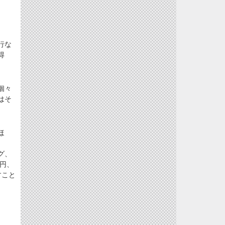
行な
得
個々
はそ
ほ
グ、
円、
すこと