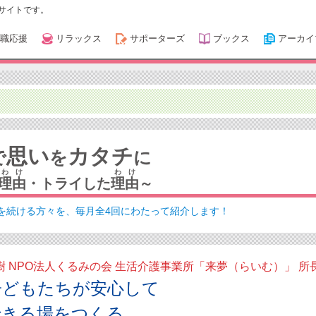
サイトです。
職応援
リラックス
サポーターズ
ブックス
アーカイ
思い
カタチ
で
を
に
わけ
わけ
理由
・トライした
理由
～
を続ける方々を、毎月全4回にわたって紹介します！
樹 NPO法人くるみの会 生活介護事業所「来夢（らいむ）」 所
子どもたちが安心して
できる場をつくる