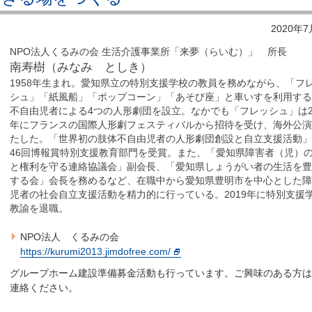
2020年
NPO法人くるみの会 生活介護事業所「来夢（らいむ）」 所長
南寿樹（みなみ としき）
1958年生まれ。愛知県立の特別支援学校の教員を務めながら、「フ
シュ」「紙風船」「ポップコーン」「あそび座」と車いすを利用す
不自由児者による4つの人形劇団を設立。なかでも「フレッシュ」は2
年にフランスの国際人形劇フェスティバルから招待を受け、海外公
たした。「世界初の肢体不自由児者の人形劇団創設と自立支援活動
46回博報賞特別支援教育部門を受賞。また、「愛知県障害者（児）
と権利を守る連絡協議会」副会長、「愛知県しょうがい者の生活を
する会」会長を務めるなど、在職中から愛知県豊明市を中心とした
児者の社会自立支援活動を精力的に行っている。2019年に特別支援
教諭を退職。
NPO法人 くるみの会
https://kurumi2013.jimdofree.com/
グループホーム建設準備募金活動も行っています。ご興味のある方
連絡ください。