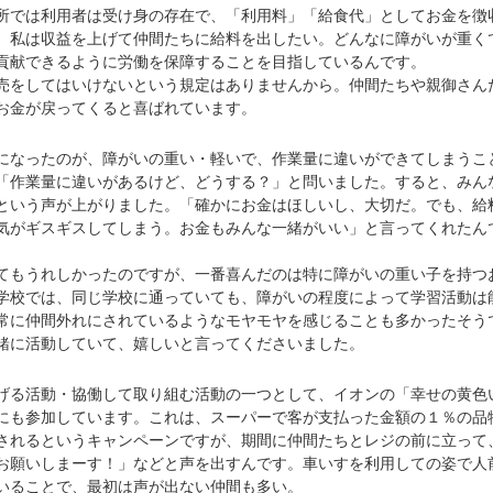
では利用者は受け身の存在で、「利用料」「給食代」としてお金を徴
、私は収益を上げて仲間たちに給料を出したい。どんなに障がいが重く
貢献できるように労働を保障することを目指しているんです。
をしてはいけないという規定はありませんから。仲間たちや親御さん
お金が戻ってくると喜ばれています。
なったのが、障がいの重い・軽いで、作業量に違いができてしまうこ
「作業量に違いがあるけど、どうする？」と問いました。すると、みん
という声が上がりました。「確かにお金はほしいし、大切だ。でも、給
気がギスギスしてしまう。お金もみんな一緒がいい」と言ってくれたん
もうれしかったのですが、一番喜んだのは特に障がいの重い子を持つ
学校では、同じ学校に通っていても、障がいの程度によって学習活動は
常に仲間外れにされているようなモヤモヤを感じることも多かったそう
緒に活動していて、嬉しいと言ってくださいました。
る活動・協働して取り組む活動の一つとして、イオンの「幸せの黄色
にも参加しています。これは、スーパーで客が支払った金額の１％の品
されるというキャンペーンですが、期間に仲間たちとレジの前に立って
お願いしまーす！」などと声を出すんです。車いすを利用しての姿で人
いることで、最初は声が出ない仲間も多い。