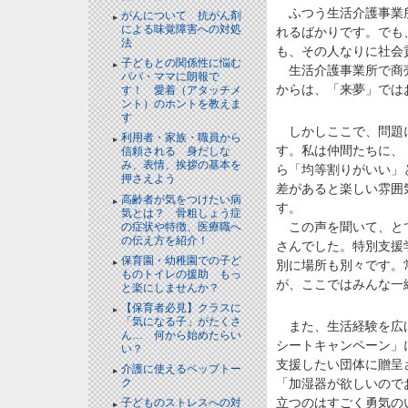
ふつう生活介護事業所
がんについて 抗がん剤
による味覚障害への対処
れるばかりです。でも
法
も、その人なりに社会
子どもとの関係性に悩む
生活介護事業所で商売
パパ・ママに朗報で
からは、「来夢」では
す！ 愛着（アタッチメ
ント）のホントを教えま
す
しかしここで、問題に
利用者・家族・職員から
す。私は仲間たちに、
信頼される 身だしな
み、表情、挨拶の基本を
ら「均等割りがいい」
押さえよう
差があると楽しい雰囲
高齢者が気をつけたい病
す。
気とは？ 骨粗しょう症
この声を聞いて、とて
の症状や特徴、医療職へ
の伝え方を紹介！
さんでした。特別支援
保育園・幼稚園での子ど
別に場所も別々です。
ものトイレの援助 もっ
が、ここではみんな一
と楽にしませんか？
【保育者必見】クラスに
「気になる子」がたくさ
また、生活経験を広げ
ん… 何から始めたらい
シートキャンペーン」
い？
支援したい団体に贈呈
介護に使えるペップトー
「加湿器が欲しいので
ク
立つのはすごく勇気の
子どものストレスへの対