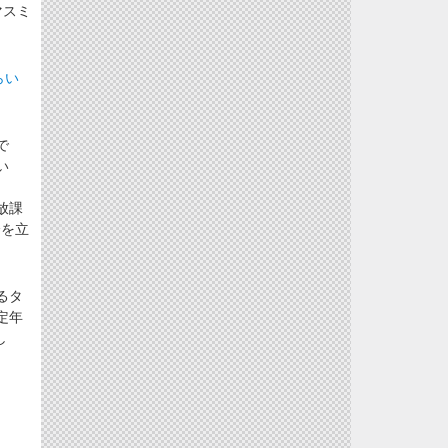
マスミ
らい
で
い
放課
会を立
るタ
定年
し