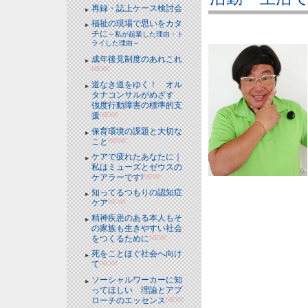
再録・誌上ケース検討会
福祉の現場で思いをカタ
チに
～私が起業した理由・ト
ライした理由～
成年後見制度のあれこれ
NEW!
道なき道をゆく！ オル
タナコンサルがめざす
強度行動障害の標準的支
援
NEW!
保育環境の課題と大切な
こと
NEW!
ケアで疲れたあなたに｜
私はミューズとゼウスの
ケアラーです!
NEW!
知ってるつもりの認知症
ケア
NEW!
精神疾患のある本人もそ
の家族も生きやすい社会
をつくるために
NEW!
死をことほぐ社会へ向け
て
NEW!
ソーシャルワーカーに知
ってほしい 理論とアプ
ローチのエッセンス
NEW!