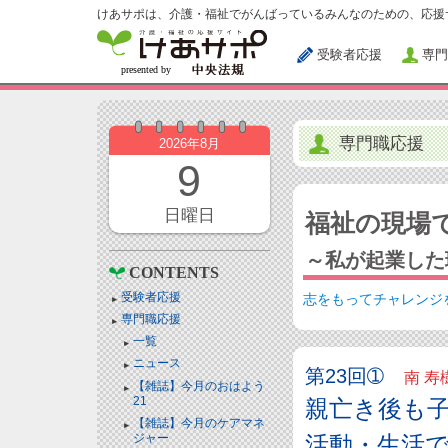
けあサポは、介護・福祉でがんばっているみんなのための、応援
受験者応援
専門
専門職応援
2026年8月
9
日曜日
福祉の現場
～私が起業した
CONTENTS
受験者応援
志をもってチャレンジ
専門職応援
一覧
ニュース
第23回➀
南 寿
【雑誌】今月のおはよう
21
親亡き後も
【雑誌】今月のケアマネ
ジャー
活動・生活