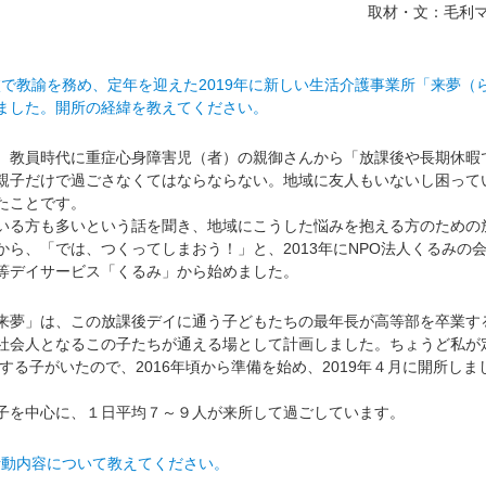
取材・文：毛利
校で教諭を務め、定年を迎えた2019年に新しい生活介護事業所「来夢（
ました。開所の経緯を教えてください。
教員時代に重症心身障害児（者）の親御さんから「放課後や長期休暇
親子だけで過ごさなくてはならならない。地域に友人もいないし困って
たことです。
る方も多いという話を聞き、地域にこうした悩みを抱える方のための
から、「では、つくってしまおう！」と、2013年にNPO法人くるみの
等デイサービス「くるみ」から始めました。
夢」は、この放課後デイに通う子どもたちの最年長が高等部を卒業す
社会人となるこの子たちが通える場として計画しました。ちょうど私が
業する子がいたので、2016年頃から準備を始め、2019年４月に開所しま
を中心に、１日平均７～９人が来所して過ごしています。
活動内容について教えてください。