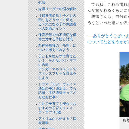
処法
でもね、これも慣れち
介護リーダーの悩み解決
んが驚かれるくらいに
【保育者必見】子どもの
親御さんも、自分達が
困りをどうやって伝え
ろうといった思いが強
る？気になる子の保護者
への対応ポイント
保育所等での不適切な保
──ありがとうござい
育に対する予防と対策
についてなどをうかが
精神科看護の「倫理」に
ついて考えてみよう
子どもを怒らずに育てた
い！ そんなパパ・ママ
に吉報
アンガーマネジメントで
ストレスフリーな育児を
しよう
ドラマ『デフ・ヴォイス
法廷の手話通訳士』でも
話題！手話通訳士ってど
んなお仕事？
これで子育ても安心！お
すすめの子育てメディ
ア・アプリ5選
アトリエから始まる「探
農
究活動」