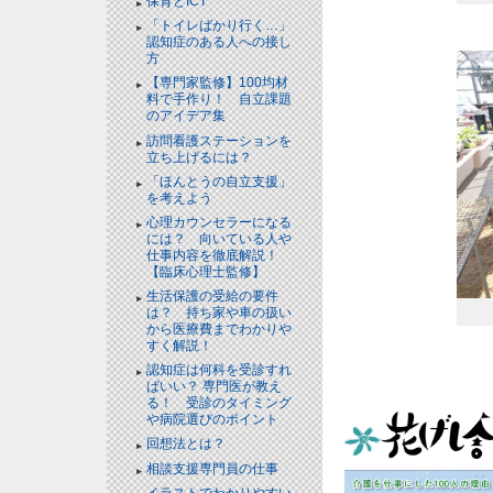
保育とICT
「トイレばかり行く…」
認知症のある人への接し
方
【専門家監修】100均材
料で手作り！ 自立課題
のアイデア集
訪問看護ステーションを
立ち上げるには？
「ほんとうの自立支援」
を考えよう
心理カウンセラーになる
には？ 向いている人や
仕事内容を徹底解説！
【臨床心理士監修】
生活保護の受給の要件
は？ 持ち家や車の扱い
から医療費までわかりや
すく解説！
認知症は何科を受診すれ
ばいい？ 専門医が教え
る！ 受診のタイミング
や病院選びのポイント
回想法とは？
相談支援専門員の仕事
イラストでわかりやすい