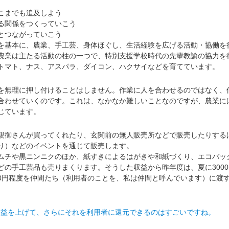
こまでも追及しよう
る関係をつくっていこう
とつながっていこう
基本に、農業、手工芸、身体ほぐし、生活経験を広げる活動・協働を
農業は主たる活動の柱の一つで、特別支援学校時代の先輩教諭の協力を
トマト、ナス、アスパラ、ダイコン、ハクサイなどを育てています。
無理に押し付けることはしません。作業に人を合わせるのではなく、
合わせていくのです。これは、なかなか難しいことなのですが、農業に
じています。
御さんが買ってくれたり、玄関前の無人販売所などで販売したりする
り）などのイベントを通じて販売します。
チや黒ニンニクのほか、紙すきによるはがきや和紙づくり、エコバッ
どの手工芸品も売りまくります。そうした収益から昨年度は、夏に3000
000円程度を仲間たち（利用者のことを、私は仲間と呼んでいます）に渡
収益を上げて、さらにそれを利用者に還元できるのはすごいですね。