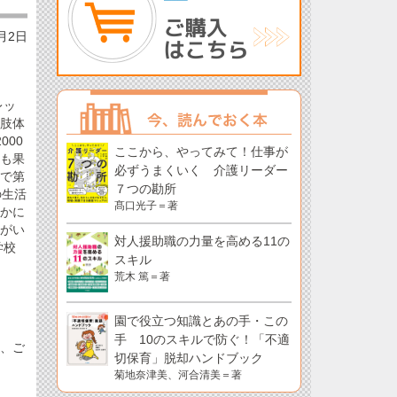
7月2日
レッ
る肢体
000
ここから、やってみて！仕事が
演も果
必ずうまくいく 介護リーダー
」で第
７つの勘所
の生活
髙口光子＝著
豊かに
障がい
対人援助職の力量を高める11の
学校
スキル
荒木 篤＝著
園で役立つ知識とあの手・この
手 10のスキルで防ぐ！「不適
は、ご
切保育」脱却ハンドブック
菊地奈津美、河合清美＝著