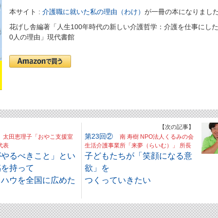
本サイト :
介護職に就いた私の理由（わけ）
が一冊の本になりまし
花げし舎編著「人生100年時代の新しい介護哲学：介護を仕事にした
0人の理由」現代書館
】
【次の記事】
④
第23回②
太田恵理子「おやこ支援室
南 寿樹 NPO法人くるみの会
代表
生活介護事業所「来夢（らいむ）」 所長
がやるべきこと」とい
子どもたちが「笑顔になる意
感を持って
欲」を
ウハウを全国に広めた
つくっていきたい