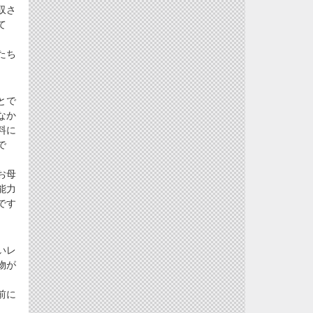
収さ
て
たち
とで
なか
料に
で
お母
能力
です
いレ
物が
、
前に