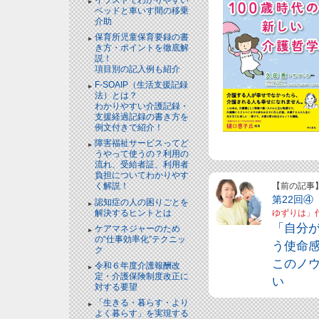
ベッドと⾞いす間の移乗
介助
保育所児童保育要録の書
き方・ポイントを徹底解
説！
項目別の記入例も紹介
F-SOAIP（生活支援記録
法）とは？
わかりやすい介護記録・
支援経過記録の書き方を
例文付きで紹介！
障害福祉サービスってど
うやって使うの？利用の
流れ、受給者証、利用者
負担についてわかりやす
【前の記事
く解説！
第22回
認知症の人の困りごとを
解決するヒントとは
ゆずりは」
「自分
ケアマネジャーのため
の“仕事効率化”テクニッ
う使命
ク
このノ
令和６年度介護報酬改
定・介護保険制度改正に
い
対する要望
「生きる・暮らす・より
よく暮らす」を実現する