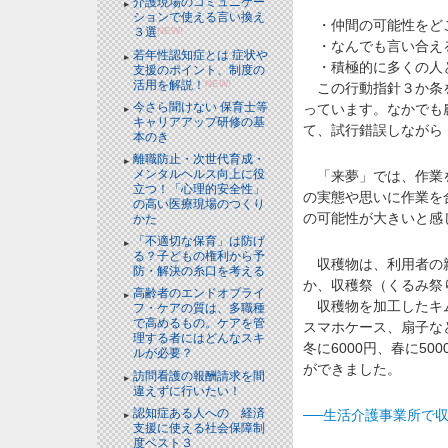
介護現場のコミュニケー
ションで使える言い換え
・仲間の可能性をど
３選
NEW!
・なんでも言い合え
若年性認知症とは 症状や
・積極的に多くの人
支援のポイント、制度の
活用を解説！
NEW!
この行動指針３か条を
今さら聞けない 保育士等
っています。なかでも
キャリアアップ研修の基
て、試行錯誤しながら
本のき
離職防止・次世代育成・
メンタルヘルス向上に役
「来夢」では、作業を
立つ！「心理的安全性」
の実態や思いに作業を
の高い医療現場のつくり
の可能性が大きいと感
かた
「不適切な保育」は防げ
る？子どもの権利から予
収穫物は、利用者の親
防・解決の糸口を考える
か、収穫祭（くるみ祭
高齢者のエンドオブライ
収穫物を加工したキム
フ・ケアの質は、多職種
で高めるもの。ケアを管
スマホケース、扇子な
理する者にはどんなスキ
冬に6000円、春に5
ルが必要？
ができました。
訪問看護の報酬請求を間
違えずに行いたい！
認知症ある人への 経済
──生活介護事業所で
支援に使える社会保障制
度ベスト３