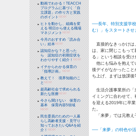
動画でわかる！TEACCH
プログラムに基づく「自
立課題」の作り方と実践
のポイント
NEW!
──長年、特別支援学
ヒトを動かし、組織を変
える 明日から使える職場
む）」をスタートさせ
マネジメント
NEW!
今月のおすすめ「読み合
直接的なきっかけは、
い」絵本
NEW!
は、家に閉じこもって
認知症かな？と思った
ら 認知症の初期症状を
る」という相談を受け
わかりやすく紹介！
NEW!
他にも悩みを抱えてい
イチからわかる保育の
後デイがなかったこと
「指導計画」
NEW!
ち上げ、まずは放課後
教えて！ 境界知能のこ
と
NEW!
超高齢社会で求められる
生活介護事業所の「来
新たな医療
NEW!
イミングに合わせて、
今さら聞けない 保育の
を迎える2019年に卒
基本 保育内容5領域
た。
NEW!
「来夢」では元教え子
民生委員のための一人暮
らし高齢者支援・見守り
知っておきたいQ&Aを紹
──「来夢」の特色や
介！
NEW!