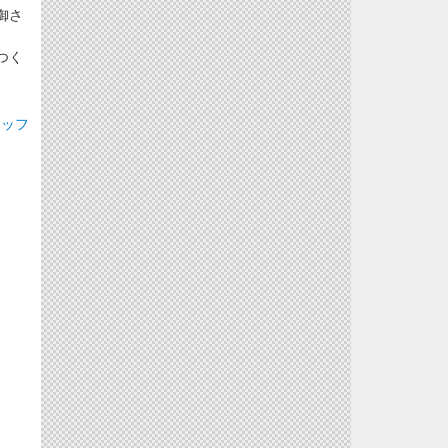
御さ
つく
タッフ