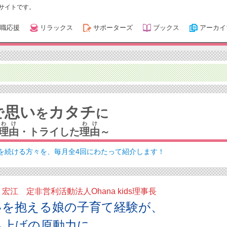
サイトです。
職応援
リラックス
サポーターズ
ブックス
アーカイ
思い
カタチ
で
を
に
わけ
わけ
理由
・トライした
理由
～
を続ける方々を、毎月全4回にわたって紹介します！
宏江 定非営利活動法人Ohana kids理事長
いを抱える娘の子育て経験が、
ち上げの原動力に