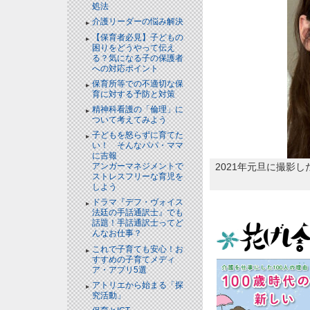
処法
介護リーダーの悩み解決
【保育者必見】子どもの
困りをどうやって伝え
る？気になる子の保護者
への対応ポイント
保育所等での不適切な保
育に対する予防と対策
精神科看護の「倫理」に
ついて考えてみよう
子どもを怒らずに育てた
い！ そんなパパ・ママ
に吉報
2021年元旦に撮影
アンガーマネジメントで
ストレスフリーな育児を
しよう
ドラマ『デフ・ヴォイス
法廷の手話通訳士』でも
話題！手話通訳士ってど
んなお仕事？
これで子育ても安心！お
すすめの子育てメディ
ア・アプリ5選
アトリエから始まる「探
究活動」