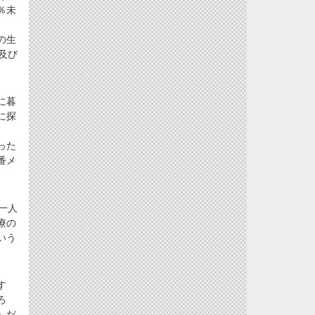
％未
の生
及び
に暮
に探
った
番メ
一人
療の
いう
す
ろ
」だ