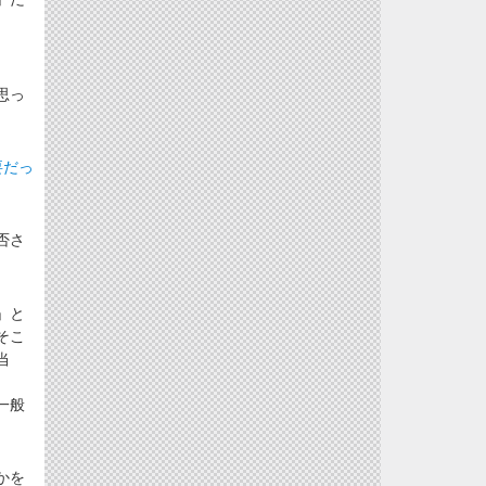
思っ
要だっ
否さ
」と
そこ
当
一般
。
かを