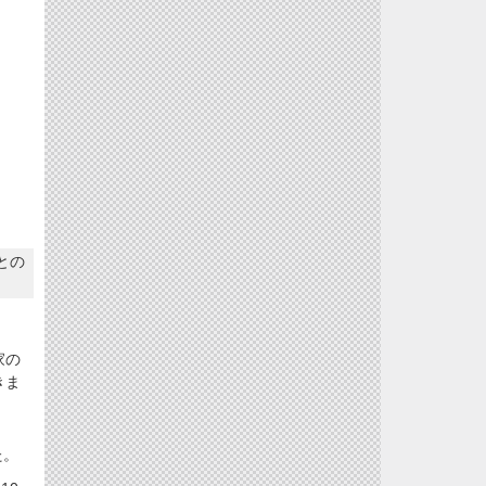
との
家の
きま
た。