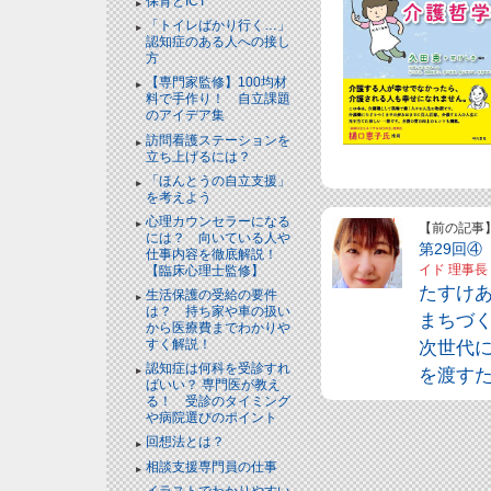
保育とICT
「トイレばかり行く…」
認知症のある人への接し
方
【専門家監修】100均材
料で手作り！ 自立課題
のアイデア集
訪問看護ステーションを
立ち上げるには？
「ほんとうの自立支援」
を考えよう
心理カウンセラーになる
【前の記事
には？ 向いている人や
第29回
仕事内容を徹底解説！
【臨床心理士監修】
イド 理事長
たすけ
生活保護の受給の要件
は？ 持ち家や車の扱い
まちづ
から医療費までわかりや
次世代
すく解説！
認知症は何科を受診すれ
を渡す
ばいい？ 専門医が教え
る！ 受診のタイミング
や病院選びのポイント
回想法とは？
相談支援専門員の仕事
イラストでわかりやすい