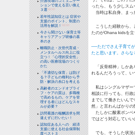
介護現場のコミュニケー
ションで使える言い換え
ったら、もう少しスム
３選
NEW!
当時は私自身、まっ
若年性認知症とは 症状や
支援のポイント、制度の
活用を解説！
NEW!
こうした経験から、ど
今さら聞けない 保育士等
たのがOhana kids
キャリアアップ研修の基
本のき
──ただでさえ子育て
離職防止・次世代育成・
メンタルヘルス向上に役
たと思います。さらな
立つ！「心理的安全性」
の高い医療現場のつくり
かた
「反骨精神」しかあり
「不適切な保育」は防げ
れるんだろうって、い
る？子どもの権利から予
防・解決の糸口を考える
私はシングルマザーで
高齢者のエンドオブライ
フ・ケアの質は、多職種
相談に行っても、行政
で高めるもの。ケアを管
までして働きたいんで
理する者にはどんなスキ
然」と言わんばかりの
ルが必要？
たしかに酸素ボンベや
訪問看護の報酬請求を間
違えずに行いたい！
ではどう対応していい
認知症ある人への 経済
支援に使える社会保障制
でも、そうした状況の
度ベスト３