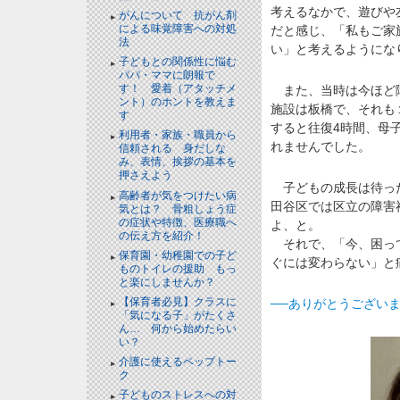
考えるなかで、遊びや
がんについて 抗がん剤
による味覚障害への対処
だと感じ、「私もご家
法
い」と考えるようにな
子どもとの関係性に悩む
パパ・ママに朗報で
す！ 愛着（アタッチメ
また、当時は今ほど障
ント）のホントを教えま
施設は板橋で、それも
す
すると往復4時間、母
利用者・家族・職員から
れませんでした。
信頼される 身だしな
み、表情、挨拶の基本を
押さえよう
子どもの成長は待った
高齢者が気をつけたい病
田谷区では区立の障害
気とは？ 骨粗しょう症
の症状や特徴、医療職へ
よ、と。
の伝え方を紹介！
それで、「今、困って
保育園・幼稚園での子ど
ぐには変わらない」と
ものトイレの援助 もっ
と楽にしませんか？
【保育者必見】クラスに
──ありがとうござい
「気になる子」がたくさ
ん… 何から始めたらい
い？
介護に使えるペップトー
ク
子どものストレスへの対