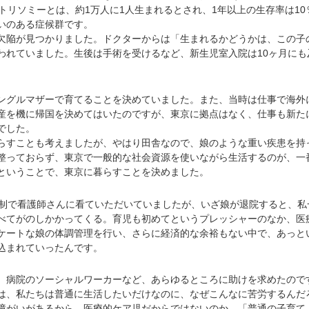
トリソミーとは、約1万人に1人生まれるとされ、1年以上の生存率は10
いのある症候群です。
陥が見つかりました。ドクターからは「生まれるかどうかは、この子
われていました。生後は手術を受けるなど、新生児室入院は10ヶ月にも
グルマザーで育てることを決めていました。また、当時は仕事で海外
産を機に帰国を決めてはいたのですが、東京に拠点はなく、仕事も新た
でした。
すことも考えましたが、やはり田舎なので、娘のような重い疾患を持
整っておらず、東京で一般的な社会資源を使いながら生活するのが、一
ということで、東京に暮らすことを決めました。
制で看護師さんに看ていただいていましたが、いざ娘が退院すると、私
べてがのしかかってくる。育児も初めてというプレッシャーのなか、医
ケートな娘の体調管理を行い、さらに経済的な余裕もない中で、あっと
込まれていったんです。
病院のソーシャルワーカーなど、あらゆるところに助けを求めたので
は、私たちは普通に生活したいだけなのに、なぜこんなに苦労するんだ
障がいがあるから、医療的ケア児だからではないのか。「普通の子育て