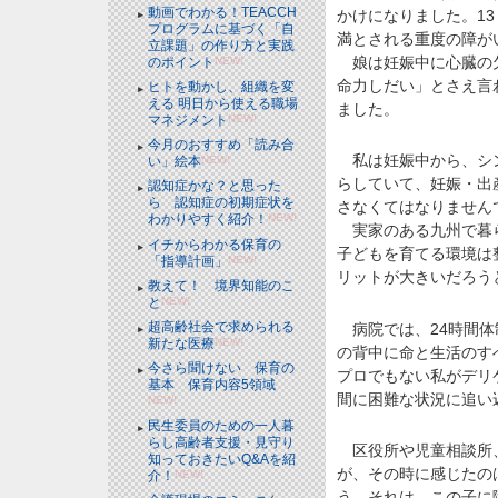
動画でわかる！TEACCH
かけになりました。13
プログラムに基づく「自
満とされる重度の障が
立課題」の作り方と実践
娘は妊娠中に心臓の欠
のポイント
NEW!
命力しだい」とさえ言
ヒトを動かし、組織を変
える 明日から使える職場
ました。
マネジメント
NEW!
今月のおすすめ「読み合
私は妊娠中から、シン
い」絵本
NEW!
らしていて、妊娠・出
認知症かな？と思った
ら 認知症の初期症状を
さなくてはなりません
わかりやすく紹介！
NEW!
実家のある九州で暮ら
イチからわかる保育の
子どもを育てる環境は
「指導計画」
NEW!
リットが大きいだろう
教えて！ 境界知能のこ
と
NEW!
超高齢社会で求められる
病院では、24時間体
新たな医療
NEW!
の背中に命と生活のす
今さら聞けない 保育の
プロでもない私がデリ
基本 保育内容5領域
間に困難な状況に追い
NEW!
民生委員のための一人暮
らし高齢者支援・見守り
区役所や児童相談所、
知っておきたいQ&Aを紹
が、その時に感じたの
介！
NEW!
う。それは、この子に