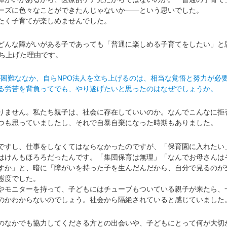
ーズに色々なことができたんじゃないか――という思いでした。
たく子育てが楽しめませんでした。
んな障がいがある子であっても「普通に楽しめる子育てをしたい」と
を立ち上げた理由です。
が困難ななか、自らNPO法人を立ち上げるのは、相当な覚悟と努力が必
る労苦を背負ってでも、やり遂げたいと思ったのはなぜでしょうか。
ません。私たち親子は、社会に存在していいのか。なんでこんなに拒
つも思っていましたし、それで自暴自棄になった時期もありました。
すし、仕事をしなくてはならなかったのですが、「保育園に入れたい
はけんもほろろだったんです。「集団保育は無理」「なんでお母さんは
すか」と、暗に「障がいを持った子を生んだんだから、自分で見るのが
態度でした。
モニターを持って、子どもにはチューブもついている親子が来たら、
のかわからないのでしょう。社会から隔絶されていると感じていました
なかでも協力してくださる方との出会いや、子どもにとって何が大切