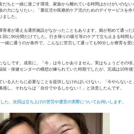
友だちと一緒に過ごす環境、家族から離れている時間はかけがいのない
族の力になりたい」「重症児や医療的ケア児のためのデイサービスを作
りました。
害者が通える通所施設がなかったこともあります。娘が初めて通った
１回に90分間だけでした。行き帰りの吸引等のケアで立ち止まる時間も
子一緒に通うのが条件で、こんなに苦労して通っても90分しか療育を受
なしです。成長に、「今」は今しかありません。実はちょうどその頃
福祉・保健センターの構想が練られていた時期でしたが、完成は10年後
いる人たちに必要なことを提供しなければいけない」「今やらないと
痛感し、それならば「自分でやるしかない！」と決意したんです。
ました。次回は立ち上げの苦労や運営の実際についてお伺いします。