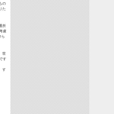
もの
りた
通所
考慮
けら
、世
です
、す