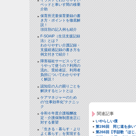
ベッドと⾞いす間の移乗
介助
保育所児童保育要録の書
き方・ポイントを徹底解
説！
項目別の記入例も紹介
F-SOAIP（生活支援記録
法）とは？
わかりやすい介護記録・
支援経過記録の書き方を
例文付きで紹介！
障害福祉サービスってど
うやって使うの？利用の
流れ、受給者証、利用者
負担についてわかりやす
く解説！
認知症の人の困りごとを
解決するヒントとは
ケアマネジャーのため
の“仕事効率化”テクニッ
ク
関連記事
令和６年度介護報酬改
定・介護保険制度改正に
いやらしい僕
対する要望
第196回 同じ道を歩
「生きる・暮らす・より
第266回【手話歌「ほ
よく暮らす」を実現する