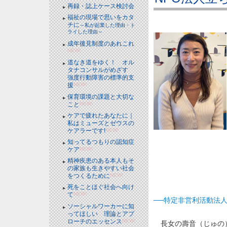
再録・誌上ケース検討会
福祉の現場で思いをカタ
チに
～私が起業した理由・ト
ライした理由～
成年後見制度のあれこれ
NEW!
道なき道をゆく！ オル
タナコンサルがめざす
強度行動障害の標準的支
援
NEW!
保育環境の課題と大切な
こと
NEW!
ケアで疲れたあなたに｜
私はミューズとゼウスの
ケアラーです!
NEW!
知ってるつもりの認知症
ケア
NEW!
精神疾患のある本人もそ
の家族も生きやすい社会
をつくるために
NEW!
死をことほぐ社会へ向け
て
NEW!
──特定非営利活動法人
ソーシャルワーカーに知
ってほしい 理論とアプ
ローチのエッセンス
NEW!
長女の壽音（じゅの）