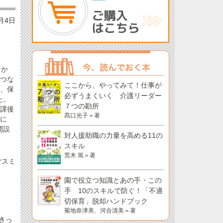
2月4日
なか
とつな
ここから、やってみて！仕事が
者、保
必ずうまくいく 介護リーダー
た。
７つの勘所
放課後
髙口光子＝著
春に
開設
対人援助職の力量を高める11の
スキル
荒木 篤＝著
マスミ
園で役立つ知識とあの手・この
手 10のスキルで防ぐ！「不適
切保育」脱却ハンドブック
菊地奈津美、河合清美＝著
きっ