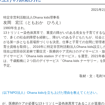
2021年
特定非営利活動法人Ohana kids理事長
友岡 宏江（ともおか ひろえ）
1980年生まれ。
13トリソミー染色体異常で、重度の障がいのある長女を子育てする
で、多くの社会的障壁を経験し、障がいのある子どもたちが、社会
がる第一歩となる居場所づくりを決意。仕事と子育ての合間に管理
育士資格を取得し、2016年に特定非営利活動法人Ohana kids設立し
現在は世田谷区若林で重症児・医療的ケア児向けのデイサービス・
デイサービス「Ohana kids station デイサービス」を運営。2021年
は、千歳船橋に２つ目のデイサービス「Ohana kids ナーサリー」を
予定。
取材・文：毛利
（以下NPO法人）Ohana kidsを立ち上げた理由を教えてください。
が、医療的ケアが必要な13トリソミー染色体異常であることが直接の