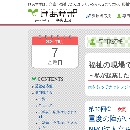
けあサポは、介護・福祉でがんばっているみんなのための、応援
受験者応援
専門
専門職応援
2026年8月
7
金曜日
福祉の現場
～私が起業した
CONTENTS
受験者応援
志をもってチャレンジ
専門職応援
一覧
ニュース
第30回➀
友岡 
【雑誌】今月のおはよう
21
重度の障が
【雑誌】今月のケアマネ
ジャー
NPO法人立