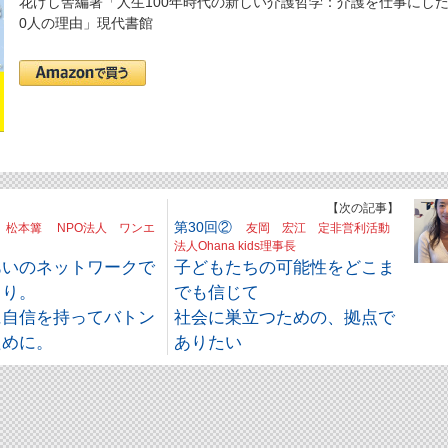
花げし舎編著「人生100年時代の新しい介護哲学：介護を仕事にした
0人の理由」現代書館
】
【次の記事】
④
第30回②
松本篝 NPO法人 ワンエ
友岡 宏江 定非営利活動
法人Ohana kids理事長
あいのネットワークで
子どもたちの可能性をどこま
くり。
でも信じて
に自信を持ってバトン
社会に巣立つための、拠点で
ために。
ありたい