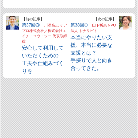
【前の記事】
【次の記事】
第37回③
第38回➀
川添高志 ケア
山下祈惠 NPO
プロ株式会社／株式会社エ
法人 トナリビト
イチ・ユウ・ジー 代表取締
本当にやりたい支
役
援、本当に必要な
安心して利用して
支援とは？
いただくための
手探りで人と向き
工夫や仕組みづく
合ってきた。
りを