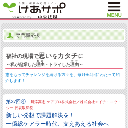
専門職応援
思い
カタチ
福祉の現場で
を
に
わけ
わけ
～私が起業した
理由
・トライした
理由
～
志をもってチャレンジを続ける方々を、毎月全4回にわたって紹
介します！
第37回④
川添高志 ケアプロ株式会社／株式会社エイチ・ユウ・
ジー 代表取締役
新しい発想で課題解決を！
一億総ケアラー時代、支えあえる社会へ