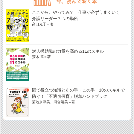
ここから、やってみて！仕事が必ずうまくいく
介護リーダー７つの勘所
髙口光子＝著
対人援助職の力量を高める11のスキル
荒木 篤＝著
園で役立つ知識とあの手・この手 10のスキルで
防ぐ！「不適切保育」脱却ハンドブック
菊地奈津美、河合清美＝著