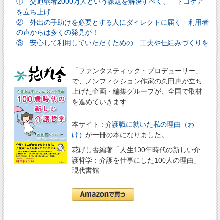
① 交通弱者2000万人という課題を解決すべく、 ドコケア
を立ち上げ
② 外出の手助けを必要とする人にダイレクトに届く 利用者
の声からは多くの発見が！
③ 安心して利用していただくための 工夫や仕組みづくりを
「ファンタスティック・プロデューサー」
で、ノンフィクション作家の久田恵が立ち
上げた企画・編集グループが、全国で取材
を進めていきます
本サイト :
介護職に就いた私の理由（わ
け）
が一冊の本になりました。
花げし舎編著「人生100年時代の新しい介
護哲学：介護を仕事にした100人の理由」
現代書館