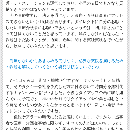
護・ケアステーションも運営しており、小児の支援でもかなり貢
献できるのではないかと考えています。
今の医療業界は、法人を通さないと医療・介護従事者にアクセ
スできないという仕組みがあります。ダイレクトに自分のお願い
したい医療介護者にお願いできないというのは、利用者さんにと
っては良くないことだと思っています。解決しなければならない
課題はまだありますが、通園、通学に関する実証実験を行いなが
ら、展開していきたいと思います。
―制度がないからあきらめるではなく、必要な支援を届けるため
の課題を解決していくという姿勢は頼もしいですね。
7月1日からは、期間・地域限定ですが、タクシー会社と連携し
て、そのタクシー会社を予約した方に付き添い二時間分を無料化
するキャンペーンを行いました。今後もタイアップ企画に取り組
んでいく予定です。福祉の分野ではタイアップや企業と組むとい
う発想そのものがあまりなかったと思いますが、新しい発想でチ
ャレンジしていきたいですね。
一億総ケアラーの時代になると感じています。ですから、当事
者や医療・介護従事者に限らず、すべての人がほんのちょっとし
た時間を利用して支えあえる仕組みを作る必要性があると私たち