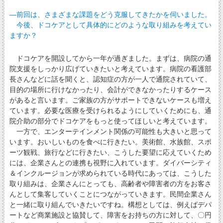
―前回は、さまざまな課題をどう克服してきたかを伺いました。
今後、ドコケアとして具体的にどのような取り組みを考えてい
ますか？
ドコケアを開設してから一年が過ぎました。まずは、病院の通
院支援をしっかり広げていきたいと考えています。病院の看護部
長さんなどに話を聞くと、認知症の方が一人で通院されていて、
目的の場所に行けなかったり、会計ができなかったりするケース
があると言います。ご家族の方がサポートできないケースも増え
ています。必要な医療を受けられるようにしていくためにも、通
院介助の部分でドコケアをもっと使ってほしいと考えています。
一方で、エンターテインメント関係の可能性も大きいと思って
います。おいしいものを食べに行きたい。美術館、水族館、スポ
ーツ観戦、旅行などに行きたい、こうした要望に応えていくため
には、企業さんとの連携も視野に入れています。ダイバーシティ
＆インクルージョンが求められている時代にあっては、こうした
取り組みは、企業さんにとっても、高齢者や障害者の方をお客さ
んとして集客していくことにつながっていきます。民間企業さん
と一緒に取り組んでいきたいですね。構想としては、例えばデパ
ートなど商業施設と協賛して、障害をお持ちの方に対して、〇円