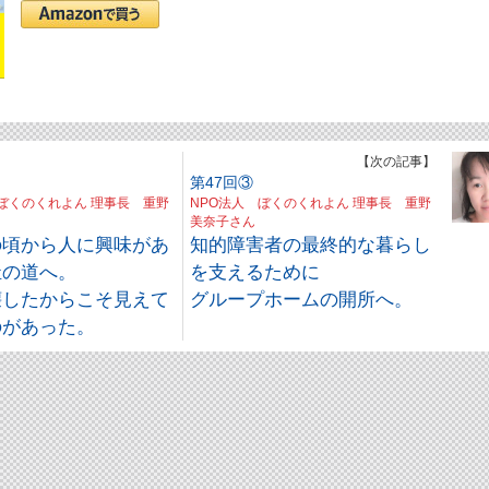
】
【次の記事】
第47回③
 ぼくのくれよん 理事長 重野
NPO法人 ぼくのくれよん 理事長 重野
美奈子さん
の頃から人に興味があ
知的障害者の最終的な暮らし
祉の道へ。
を支えるために
壊したからこそ見えて
グループホームの開所へ。
のがあった。