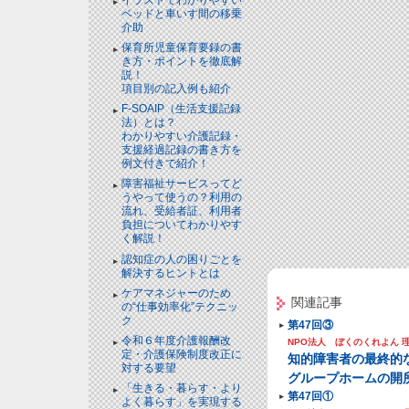
ベッドと⾞いす間の移乗
介助
保育所児童保育要録の書
き方・ポイントを徹底解
説！
項目別の記入例も紹介
F-SOAIP（生活支援記録
法）とは？
わかりやすい介護記録・
支援経過記録の書き方を
例文付きで紹介！
障害福祉サービスってど
うやって使うの？利用の
流れ、受給者証、利用者
負担についてわかりやす
く解説！
認知症の人の困りごとを
解決するヒントとは
ケアマネジャーのため
関連記事
の“仕事効率化”テクニッ
ク
第47回③
令和６年度介護報酬改
NPO法人 ぼくのくれよん 
定・介護保険制度改正に
知的障害者の最終的
対する要望
グループホームの開
「生きる・暮らす・より
第47回①
よく暮らす」を実現する