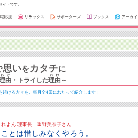
サイトです。
職応援
リラックス
サポーターズ
ブックス
アーカイ
思い
カタチ
で
を
に
わけ
わけ
理由
・トライした
理由
～
を続ける方々を、毎月全4回にわたって紹介します！
くれよん 理事長 重野美奈子さん
ることは惜しみなくやろう。