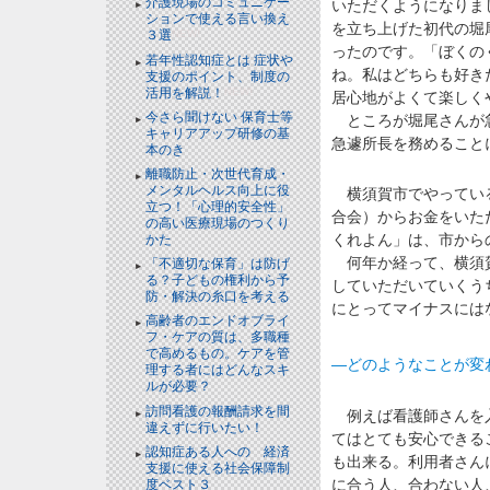
介護現場のコミュニケー
いただくようになりま
ションで使える言い換え
を立ち上げた初代の堀
３選
NEW!
ったのです。「ぼくの
若年性認知症とは 症状や
ね。私はどちらも好き
支援のポイント、制度の
活用を解説！
NEW!
居心地がよくて楽しく
今さら聞けない 保育士等
ところが堀尾さんが急
キャリアアップ研修の基
急遽所長を務めること
本のき
離職防止・次世代育成・
メンタルヘルス向上に役
横須賀市でやっている
立つ！「心理的安全性」
合会）からお金をいた
の高い医療現場のつくり
くれよん」は、市から
かた
何年か経って、横須賀
「不適切な保育」は防げ
る？子どもの権利から予
していただいていくう
防・解決の糸口を考える
にとってマイナスには
高齢者のエンドオブライ
フ・ケアの質は、多職種
で高めるもの。ケアを管
―どのようなことが変
理する者にはどんなスキ
ルが必要？
訪問看護の報酬請求を間
例えば看護師さんを入
違えずに行いたい！
てはとても安心できる
認知症ある人への 経済
も出来る。利用者さん
支援に使える社会保障制
に合う人、合わない人
度ベスト３