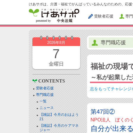
けあサポは、介護・福祉でがんばっているみんなのための、応援
受験者応援
専門
専門職応援
2026年8月
7
金曜日
福祉の現場
～私が起業した
CONTENTS
受験者応援
志をもってチャレンジ
専門職応援
一覧
ニュース
第47回②
【雑誌】今月のおはよう
21
NPO法人 ぼくの
【雑誌】今月のケアマネ
自分が出来
ジャー