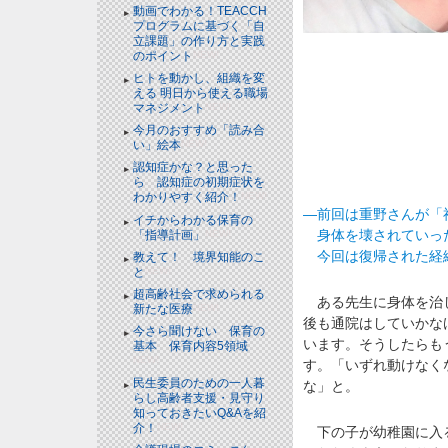
動画でわかる！TEACCH
プログラムに基づく「自
立課題」の作り方と実践
のポイント
NEW!
ヒトを動かし、組織を変
える 明日から使える職場
マネジメント
NEW!
今月のおすすめ「読み合
い」絵本
NEW!
認知症かな？と思った
ら 認知症の初期症状を
わかりやすく紹介！
NEW!
―前回は重野さんが「
イチからわかる保育の
身体を壊されていった
「指導計画」
NEW!
今回は復帰された経
教えて！ 境界知能のこ
と
NEW!
超高齢社会で求められる
ある先生に身体を治し
新たな医療
NEW!
後も通院はしていかな
今さら聞けない 保育の
います。そうしたらも
基本 保育内容5領域
NEW!
す。「いずれ動けなく
民生委員のための一人暮
な」と。
らし高齢者支援・見守り
知っておきたいQ&Aを紹
介！
NEW!
下の子が幼稚園に入る