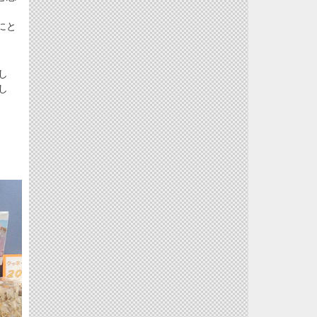
にと
し
し