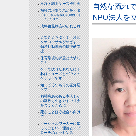
再録・誌上ケース検討会
自然な流れ
福祉の現場で思いをカタ
チに
NPO法人を
～私が起業した理由・ト
ライした理由～
成年後見制度のあれこれ
NEW!
道なき道をゆく！ オル
タナコンサルがめざす
強度行動障害の標準的支
援
NEW!
保育環境の課題と大切な
こと
NEW!
ケアで疲れたあなたに｜
私はミューズとゼウスの
ケアラーです!
NEW!
知ってるつもりの認知症
ケア
NEW!
精神疾患のある本人もそ
の家族も生きやすい社会
をつくるために
NEW!
死をことほぐ社会へ向け
て
NEW!
ソーシャルワーカーに知
ってほしい 理論とアプ
ローチのエッセンス
NEW!