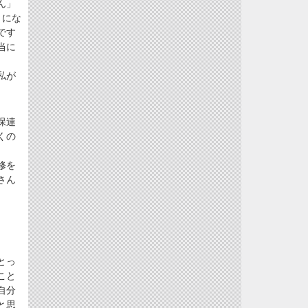
ん」
とにな
です
当に
私が
保連
くの
修を
さん
とっ
こと
自分
と思