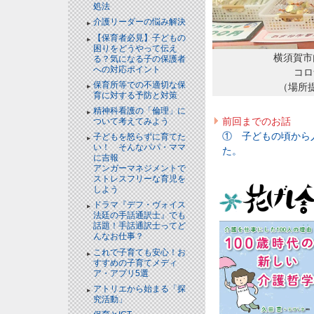
処法
介護リーダーの悩み解決
【保育者必見】子どもの
困りをどうやって伝え
横須賀市
る？気になる子の保護者
への対応ポイント
コロ
保育所等での不適切な保
（場所
育に対する予防と対策
精神科看護の「倫理」に
前回までのお話
ついて考えてみよう
① 子どもの頃から
子どもを怒らずに育てた
い！ そんなパパ・ママ
た。
に吉報
アンガーマネジメントで
ストレスフリーな育児を
しよう
ドラマ『デフ・ヴォイス
法廷の手話通訳士』でも
話題！手話通訳士ってど
んなお仕事？
これで子育ても安心！お
すすめの子育てメディ
ア・アプリ5選
アトリエから始まる「探
究活動」