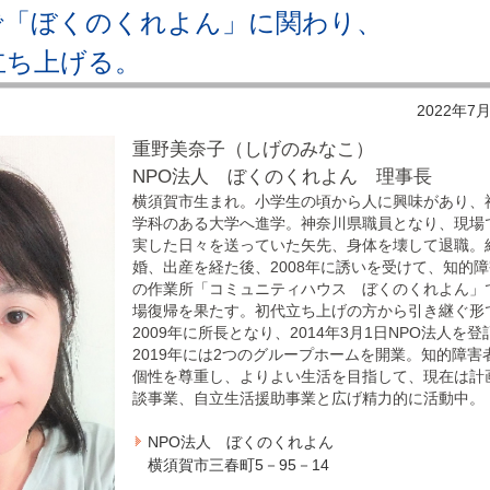
で「ぼくのくれよん」に関わり、
立ち上げる。
2022年7
重野美奈子（しげのみなこ）
NPO法人 ぼくのくれよん 理事長
横須賀市生まれ。小学生の頃から人に興味があり、
学科のある大学へ進学。神奈川県職員となり、現場
実した日々を送っていた矢先、身体を壊して退職。
婚、出産を経た後、2008年に誘いを受けて、知的
の作業所「コミュニティハウス ぼくのくれよん」
場復帰を果たす。初代立ち上げの方から引き継ぐ形
2009年に所長となり、2014年3月1日NPO法人を登
2019年には2つのグループホームを開業。知的障害
個性を尊重し、よりよい生活を目指して、現在は計
談事業、自立生活援助事業と広げ精力的に活動中。
NPO法人 ぼくのくれよん
横須賀市三春町5－95－14