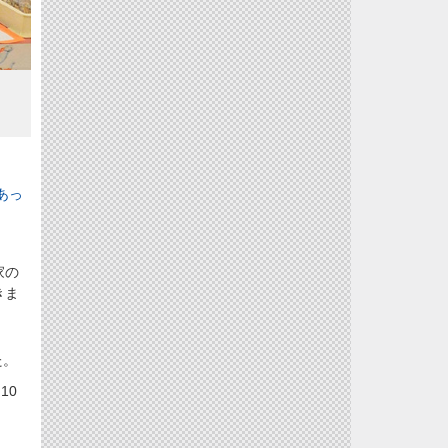
あっ
家の
きま
た。
10