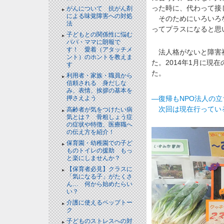
った時に、代わって接
がんについて 抗がん剤
による味覚障害への対処
そのためにいろいろな
法
ってプラスになると思
子どもとの関係性に悩む
パパ・ママに朗報で
す！ 愛着（アタッチメ
法人格がないと障害福
ント）のホントを教えま
た。2014年1月に現
す
た。
利用者・家族・職員から
信頼される 身だしな
み、表情、挨拶の基本を
―復帰もNPO法人の
押さえよう
次回は現在行っている
高齢者が気をつけたい病
気とは？ 骨粗しょう症
の症状や特徴、医療職へ
の伝え方を紹介！
保育園・幼稚園での子ど
ものトイレの援助 もっ
と楽にしませんか？
【保育者必見】クラスに
「気になる子」がたくさ
ん… 何から始めたらい
い？
介護に使えるペップトー
ク
子どものストレスへの対