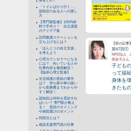
保育とICT
「トイレばかり行く…」
認知症のある人への接し
方
【専門家監修】100均材
料で手作り！ 自立課題
のアイデア集
訪問看護ステーションを
立ち上げるには？
【前の記事
「ほんとうの自立支援」
第47回①
を考えよう
NPO法人
心理カウンセラーになる
美奈子さん
には？ 向いている人や
子ども
仕事内容を徹底解説！
って福
【臨床心理士監修】
生活保護の受給の要件
身体を
は？ 持ち家や車の扱い
きたも
から医療費までわかりや
すく解説！
認知症は何科を受診すれ
ばいい？ 専門医が教え
る！ 受診のタイミング
や病院選びのポイント
回想法とは？
相談支援専門員の仕事
イラストでわかりやすい