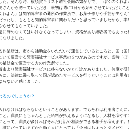
した。そんな時、横須賀キリスト教社会館の繋がりで、「ぼくのくれよ
尾さんから誘っていただき、最初は週に1日から始めさせていただくこ
くれよん」は知的障害者の通所の作業所で、お菓子作りや手芸が主なん
だったし、もともと知的障害者に関わりたいと思っていましたから、本
やらせてもらっていました。
に辞めなくてはいけなくなってしまい、資格があり経験者でもあった
になりました。
作業所は、市から補助金をいただいて運営しているところと、国（国
だいて運営する障害福祉サービス事業の２つがあるのですが、当時「ぼ
の補助金で運営する方の作業所でした。
市より障害福祉サービスに移らないかと打診がありました。何度か研
ちに、法律に乗っ取って国が認めたサービスを行うということは利用者
ならないと感じました。
わるのでしょうか？
れなければならないということがあります。でもそれは利用者さんに
こと。職員にもちゃんとした給料が払えるようになるし、人材を増やす
にとって、職員が多ければそれだけ話や相談ができる相手が増えます。
、誰にだっていますから働く人にとっても「今日はちょっとダメだな」