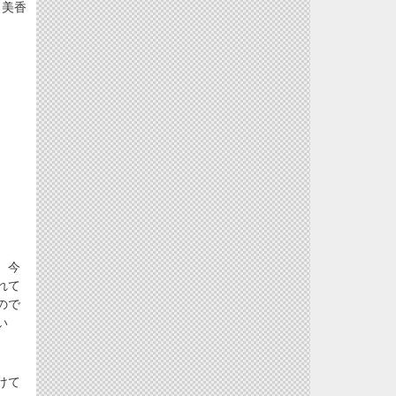
美香
、今
れて
ので
い
けて