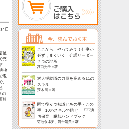
月14日
ここから、やってみて！仕事が
福祉
必ずうまくいく 介護リーダー
で充
７つの勘所
結
髙口光子＝著
障害者
で現
対人援助職の力量を高める11の
で、
スキル
記。
荒木 篤＝著
者の
画相
園で役立つ知識とあの手・この
手 10のスキルで防ぐ！「不適
切保育」脱却ハンドブック
菊地奈津美、河合清美＝著