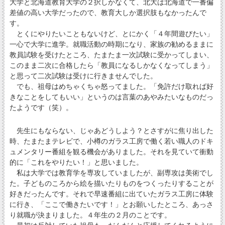
大学と北海道教育大学の２択しかなくて、北大は北海道で一番偏
差値の高い大学だったので、教育大しか選択肢もなかったんで
す。
とくにやりたいこともないけど、とにかく「４年間遊びたい」
一心で大学に進学。就職活動の時期になり、家族の勧めるままに
教員試験を受けたところ、たまたま一次試験に受かってしまい、
このまま二次に合格したら「教員になるしかなくなってしまう」
と思って二次試験は受けに行きませんでした。
でも、祖母はめちゃくちゃ怒ってました。「免許だけ取れば好
きなことをしてもいい」というのは言葉のあやみたいなものだっ
たようです（笑）。
先生にもならない、じゃあどうしよう？とさすがに焦り出した
時、たまたまテレビで、小樽のガラス工房で働く若い職人のドキ
ュメンタリー番組を観る機会がありました。それを見ていて衝動
的に「これをやりたい！」と思いました。
私は大学では教育学を専攻していましたが、副専攻は美術でし
た。子どものころから絵を描いたりものをつくったりすることが
好きだったんです。それで早速番組に出ていたガラス工房に体験
に行き、「ここで働きたいです！」とお願いしたところ、あっさ
り就職が決まりました。４年生の２月のことです。