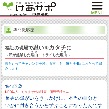
専門職応援
思い
カタチ
福祉の現場で
を
に
わけ
わけ
～私が起業した
理由
・トライした
理由
～
志をもってチャレンジを続ける方々を、毎月全4回にわたって紹
介します！
第48回②
NPO法人ごちゃまぜ代表理事 雨野千晴さん
長男の障がいをきっかけに、本当の自分と
いかに付き合うかを学ぶことになったんです