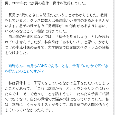
男、2013年には次男の産休・育休を取得しました。
長男は2歳のときに自閉症だということがわかりました。教師
をしていると、クラスに数人は発達障がい傾向のあるお子さんが
います。息子の様子をみて発達障がいの傾向があるように思い、
いろいろなところへ相談に行きました。
自治体の発達相談などでは、「様子を見ましょう」としか言わ
れていませんでしたが、私自身は「あやしい！」と思い、かかり
つけの小児科医の紹介で、大学病院で自閉症スペクトラムの診断
を受けました。
―雨野さんご自身もADHDであることを、子育てのなかで気づき
を得たとのことですが？
私は育休中に、子育てをしているなかで息子をたたいてしまっ
たことがあって、「これは虐待かも」と、カウンセリングに行っ
たんです。そこで色々なことを話すうちに、だんだん子育て相談
ではなくなり、自分の職場での悩みの話になっていきました。私
は、本当に「うっかりミス」が多くて。職員室での人間関係もう
まくいっていなかったんです。