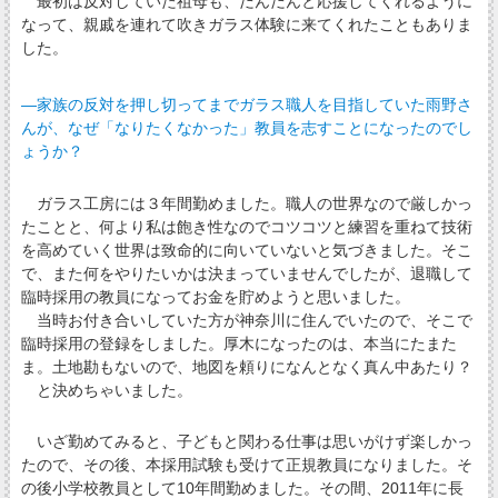
最初は反対していた祖母も、だんだんと応援してくれるように
なって、親戚を連れて吹きガラス体験に来てくれたこともありま
した。
―家族の反対を押し切ってまでガラス職人を目指していた雨野さ
んが、なぜ「なりたくなかった」教員を志すことになったのでし
ょうか？
ガラス工房には３年間勤めました。職人の世界なので厳しかっ
たことと、何より私は飽き性なのでコツコツと練習を重ねて技術
を高めていく世界は致命的に向いていないと気づきました。そこ
で、また何をやりたいかは決まっていませんでしたが、退職して
臨時採用の教員になってお金を貯めようと思いました。
当時お付き合いしていた方が神奈川に住んでいたので、そこで
臨時採用の登録をしました。厚木になったのは、本当にたまた
ま。土地勘もないので、地図を頼りになんとなく真ん中あたり？
と決めちゃいました。
いざ勤めてみると、子どもと関わる仕事は思いがけず楽しかっ
たので、その後、本採用試験も受けて正規教員になりました。そ
の後小学校教員として10年間勤めました。その間、2011年に長