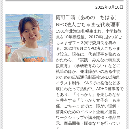
2022年8月10日
雨野千晴（あめの ちはる）
NPO法人ごちゃまぜ代表理事
1981年北海道札幌生まれ。小学校教
員を10年勤続後、2017年にあつぎご
ちゃまぜフェス実行委員長を務め
る。2022年6月にNPO法人ごちゃま
ぜ設立。現在は、代表理事を務める
かたわら、『実践 みんなの特別支
援教育』（学研教育みらい）などに
執筆のほか、発達障がいのある生徒
のための広域通信制高校SNEC講師、
イラスト制作、SNSでの発信など多
岐にわたって活動中。ADHD当事者で
もあり、「うっかり」を楽しみなが
ら共有する「うっかり女子会」も主
催。ごちゃまぜでは、障がい理解・
啓発のためのイベント企画／運営、
ワークショップや講座開催・作品展
示、商品開発・販売などを行ってい
る。