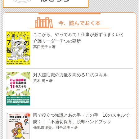
ここから、やってみて！仕事が必ずうまくいく
介護リーダー７つの勘所
髙口光子＝著
対人援助職の力量を高める11のスキル
荒木 篤＝著
園で役立つ知識とあの手・この手 10のスキルで
防ぐ！「不適切保育」脱却ハンドブック
菊地奈津美、河合清美＝著