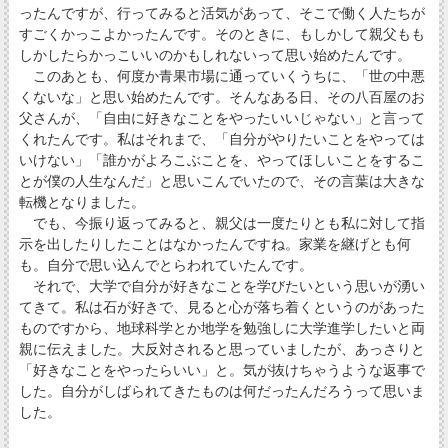
ったんですが、行ってみると活気があって、そこで働く人たちが
すごくかっこよかったんです。そのときに、もしかして親父もも
しかしたらかっこいいのかもしれないって思い始めたんです。
このあとも、何度か青果市場に通っていくうちに、「世の中悪
くないな」と思い始めたんです。そんなある日、その八百屋のお
父さんが、「自由に好きなことをやったいいじゃない」と言って
くれたんです。私はそれまで、「自分がやりたいことをやっては
いけない」「誰かがよろこぶことを、やってほしいことをするこ
とが僕の人生なんだ」と思いこんでいたので、その言葉は大きな
転機となりました。
でも、今振り返ってみると、親父は一度たりとも私に対して指
示を出したりしたことはなかったんですね。家業を継げとも何
も。自分で思い込んでとらわれていたんです。
それで、大学で自分が好きなことを学びたいという思いが湧い
てきて。私は石が好きで、見ると心が落ち着くというのがあった
ものですから、地球科学とか地学を勉強しに大学進学したいと両
親に伝えました。大反対されると思っていましたが、あっさりと
「好きなことをやったらいい」と。気が抜けちゃうような返事で
した。自分がしばられてきたものは何だったんだろうって思いま
した。