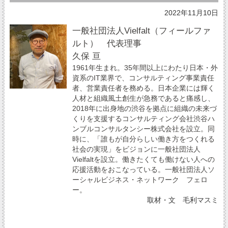
2022年11月10日
一般社団法人Vielfalt（フィールファ
ルト） 代表理事
久保 亘
1961年生まれ。35年間以上にわたり日本・外
資系のIT業界で、コンサルティング事業責任
者、営業責任者を務める。日本企業には輝く
人材と組織風土創生が急務であると痛感し、
2018年に出身地の渋谷を拠点に組織の未来づ
くりを支援するコンサルティング会社渋谷ハ
ンブルコンサルタンシー株式会社を設立。同
時に、「誰もが自分らしい働き方をつくれる
社会の実現」をビジョンに一般社団法人
Vielfaltを設立。働きたくても働けない人への
応援活動をおこなっている。一般社団法人ソ
ーシャルビジネス・ネットワーク フェロ
ー。
取材・文 毛利マスミ