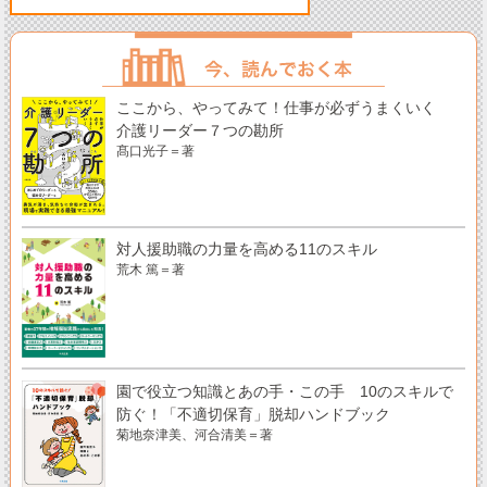
ここから、やってみて！仕事が必ずうまくいく
介護リーダー７つの勘所
髙口光子＝著
対人援助職の力量を高める11のスキル
荒木 篤＝著
園で役立つ知識とあの手・この手 10のスキルで
防ぐ！「不適切保育」脱却ハンドブック
菊地奈津美、河合清美＝著