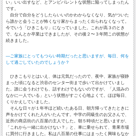
い」いい出すなど、とアンビバレントな状態に陥ってしまったん
です。
自分で自分をどうしたらいいのかわからなくなり、気がついた
ら誰かと会うことが怖くなり家からまったく出られなくなって。
今でいう「ひきこもり」になっていました。これが高３のとき
で、なんとか卒業はできましたが、その後２〜３年間この状態が
続きました。
―ご家族にとってもつらい時期だったと思いますが、毎日、何を
して過ごしていたのでしょうか？
ひきこもりとはいえ、体は元気だったので、夜中、家族が寝静
まった頃になると渋谷のセンター街まで歩いて出かけていまし
た。誰に会うわけでも、話すわけでもないのですが、「人混みの
なかに一人でいる」という状態がすごく心地よくて。ほぼ毎日、
くりかえしていました。
そんな日々が１年半ほど続いたある日、朝方帰ってきたときに
声をかけてくれた人がいたんです。中学の同級生のお父さんで、
近所の商店街の八百屋の主人でした。朝５時頃だと思いますが、
「これから一緒に出かけない？」と、車に乗せられて、青果市場
に買付に行きました。私は八百屋の仕事にはまったく興味もなか