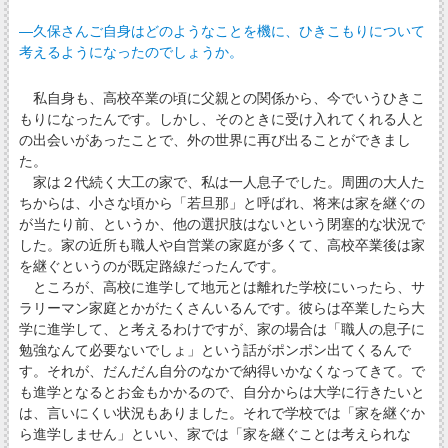
―久保さんご自身はどのようなことを機に、ひきこもりについて
考えるようになったのでしょうか。
私自身も、高校卒業の頃に父親との関係から、今でいうひきこ
もりになったんです。しかし、そのときに受け入れてくれる人と
の出会いがあったことで、外の世界に再び出ることができまし
た。
家は２代続く大工の家で、私は一人息子でした。周囲の大人た
ちからは、小さな頃から「若旦那」と呼ばれ、将来は家を継ぐの
が当たり前、というか、他の選択肢はないという閉塞的な状況で
した。家の近所も職人や自営業の家庭が多くて、高校卒業後は家
を継ぐというのが既定路線だったんです。
ところが、高校に進学して地元とは離れた学校にいったら、サ
ラリーマン家庭とかがたくさんいるんです。彼らは卒業したら大
学に進学して、と考えるわけですが、家の場合は「職人の息子に
勉強なんて必要ないでしょ」という話がポンポン出てくるんで
す。それが、だんだん自分のなかで納得いかなくなってきて。で
も進学となるとお金もかかるので、自分からは大学に行きたいと
は、言いにくい状況もありました。それで学校では「家を継ぐか
ら進学しません」といい、家では「家を継ぐことは考えられな