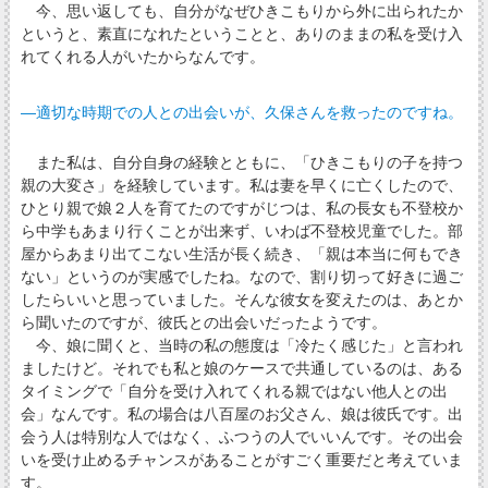
今、思い返しても、自分がなぜひきこもりから外に出られたか
というと、素直になれたということと、ありのままの私を受け入
れてくれる人がいたからなんです。
―適切な時期での人との出会いが、久保さんを救ったのですね。
また私は、自分自身の経験とともに、「ひきこもりの子を持つ
親の大変さ」を経験しています。私は妻を早くに亡くしたので、
ひとり親で娘２人を育てたのですがじつは、私の長女も不登校か
ら中学もあまり行くことが出来ず、いわば不登校児童でした。部
屋からあまり出てこない生活が長く続き、「親は本当に何もでき
ない」というのが実感でしたね。なので、割り切って好きに過ご
したらいいと思っていました。そんな彼女を変えたのは、あとか
ら聞いたのですが、彼氏との出会いだったようです。
今、娘に聞くと、当時の私の態度は「冷たく感じた」と言われ
ましたけど。それでも私と娘のケースで共通しているのは、ある
タイミングで「自分を受け入れてくれる親ではない他人との出
会」なんです。私の場合は八百屋のお父さん、娘は彼氏です。出
会う人は特別な人ではなく、ふつうの人でいいんです。その出会
いを受け止めるチャンスがあることがすごく重要だと考えていま
す。