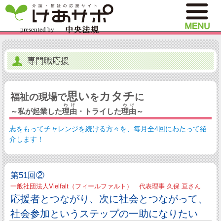
専門職応援
思い
カタチ
福祉の現場で
を
に
わけ
わけ
～私が起業した
理由
・トライした
理由
～
志をもってチャレンジを続ける方々を、毎月全4回にわたって紹
介します！
第51回②
一般社団法人Vielfalt（フィールファルト） 代表理事 久保 亘さん
応援者とつながり、次に社会とつながって、
社会参加というステップの一助になりたい