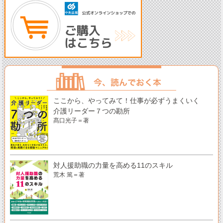
ここから、やってみて！仕事が必ずうまくいく
介護リーダー７つの勘所
髙口光子＝著
対人援助職の力量を高める11のスキル
荒木 篤＝著