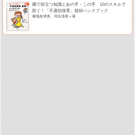
園で役立つ知識とあの手・この手 10のスキルで
防ぐ！「不適切保育」脱却ハンドブック
菊地奈津美、河合清美＝著