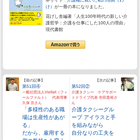
本サイト :
介護職に就いた私の理由（わ
け）
が一冊の本になりました。
花げし舎編著「人生100年時代の新しい介
護哲学：介護を仕事にした100人の理由」
現代書館
【前の記事】
【次の記事】
第51回④
第52回②
一般社団法人Vielfalt（フィ
介護タクシー ケアサポー
ールファルト） 代表理事
トドライブ代表 寺田貴裕さ
久保 亘さん
ん
「多様性のある職
介護タクシーグル
場は生産性があが
ープ アイラスと手
る」
を組みながら
だから、雇用する
自分なりの工夫を