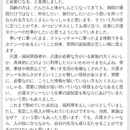
と必要になる、と直感しました。
高齢の方は、だんだんと体がしんどくなってきても、病院の通
院だけではなく、外出したい、旅行がしたいという思いを持って
おられる方もたくさんいらっしゃると思います。そういう方の役
に立つことができ、かつビジネスとしても成り立つ。次第に介護
タクシーの仕事がしたいと思うようになっていきました。
車いすに乗ったまま、ストレッチャーに乗ったまま移動できる
タクシーがあるということ自体、世間の認知度が乏しい様に思え
ます。
介護・福祉関係者や、介護が必要な方がいる家族の方くらいし
か、具体的にどのように利用したらいいかわかりませんよね。突
然、事故や病気などで、車いす生活が余儀なくされても、介護タ
クシーを自らさがすということが難しい現状があります。実際
に、必要なのに、こうした情報が届いていない方もたくさんいら
っしゃる。需要に供給が追い付いていない現状もかなりあると思
い、 介護タクシーという仕事の認知度を私なりにあげていきた
いという思いもありました。
これまで勤めていた会社は、福利厚生もしっかりとしていまし
たし、安定した収入が得られていたわけですから、当然、家族は
なぜ？ という思いもあったと思います。でも、介護タクシーな
ら、人の役に立ちながら、自分の生活も成り立たせることができ
るのではないかと思いました。