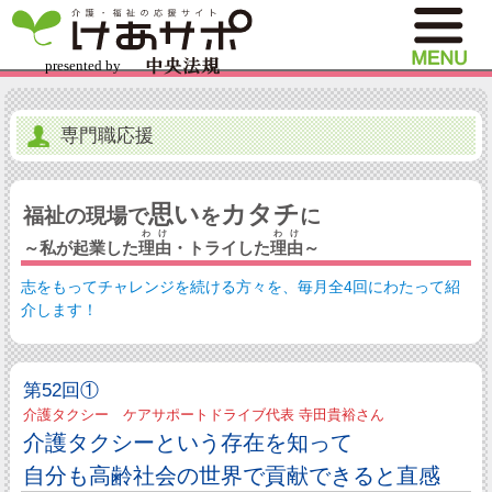
専門職応援
思い
カタチ
福祉の現場で
を
に
わけ
わけ
～私が起業した
理由
・トライした
理由
～
志をもってチャレンジを続ける方々を、毎月全4回にわたって紹
介します！
第52回①
介護タクシー ケアサポートドライブ代表 寺田貴裕さん
介護タクシーという存在を知って
自分も高齢社会の世界で貢献できると直感