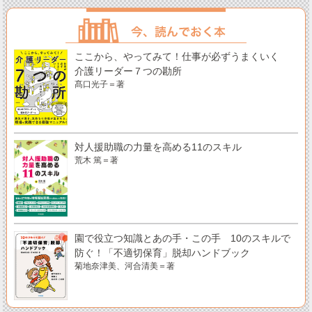
ここから、やってみて！仕事が必ずうまくいく
介護リーダー７つの勘所
髙口光子＝著
対人援助職の力量を高める11のスキル
荒木 篤＝著
園で役立つ知識とあの手・この手 10のスキルで
防ぐ！「不適切保育」脱却ハンドブック
菊地奈津美、河合清美＝著