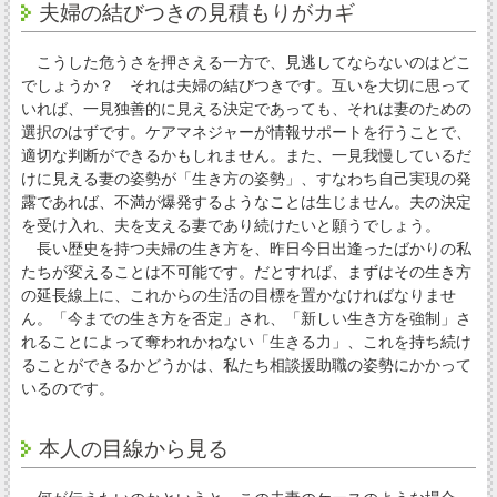
夫婦の結びつきの見積もりがカギ
こうした危うさを押さえる一方で、見逃してならないのはどこ
でしょうか？ それは夫婦の結びつきです。互いを大切に思って
いれば、一見独善的に見える決定であっても、それは妻のための
選択のはずです。ケアマネジャーが情報サポートを行うことで、
適切な判断ができるかもしれません。また、一見我慢しているだ
けに見える妻の姿勢が「生き方の姿勢」、すなわち自己実現の発
露であれば、不満が爆発するようなことは生じません。夫の決定
を受け入れ、夫を支える妻であり続けたいと願うでしょう。
長い歴史を持つ夫婦の生き方を、昨日今日出逢ったばかりの私
たちが変えることは不可能です。だとすれば、まずはその生き方
の延長線上に、これからの生活の目標を置かなければなりませ
ん。「今までの生き方を否定」され、「新しい生き方を強制」さ
れることによって奪われかねない「生きる力」、これを持ち続け
ることができるかどうかは、私たち相談援助職の姿勢にかかって
いるのです。
本人の目線から見る