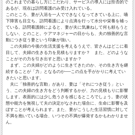
のこれまでの暮らし方にこだわり、サービスの導入には拒否的で
あるが、現在は訪問看護のみ受け入れている。
このところ、妻が入浴を一人でできなくなってきている上に、嚥
下障害も目立ち、訪問看護により点滴を行って水分や栄養を補っ
ている。訪問看護師によると、妻が夫に気兼ねして何も頼もうと
しない、とのこと。ケアマネジャーの目からも、夫の独善的な言
動につき従う妻という印象が強い。
この夫婦の今後の生活支援を考えるうえで、皆さんはどこに着
目して、夫婦の生きる力を見積もりますか？ また、どのような
ことがその力を引き出すと思いますか？
まず、この夫婦がどのように生きてきたのか、その生き方を継
続することが「力」となるのか──この点を手がかりに考えてい
きたいと思います。
夫に「独善的な言動」があり、妻は「それにつき従う」とい
う、この夫婦の生き方をどう判断するかが、力の見積もりに影響
します。表面的には少し危うさを感じるところでしょう。妻の状
態や能力を無視して夫の決定がなされた場合に、生命に影響を及
ぼすことが考えられます。また、妻がこうした生活習慣に対して
不満を抱いている場合、いつその不満が爆発するかもわかりませ
ん。