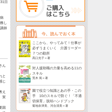
月31日
て病
勤務し
の講師
ここから、やってみて！仕事が
必ずうまくいく 介護リーダー
７つの勘所
髙口光子＝著
さん
対人援助職の力量を高める11の
スキル
れと
荒木 篤＝著
感じ
園で役立つ知識とあの手・この
考え
手 10のスキルで防ぐ！「不適
。実
切保育」脱却ハンドブック
菊地奈津美、河合清美＝著
要因