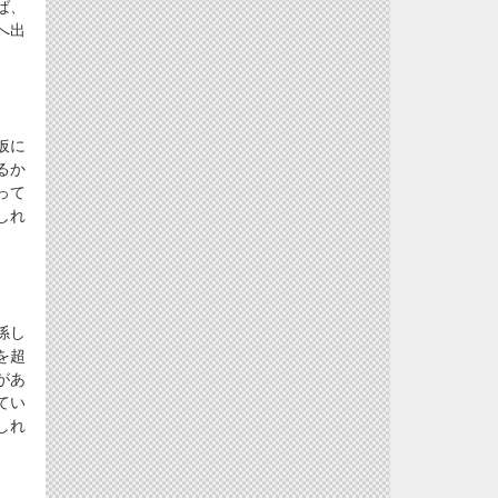
ば、
へ出
仮に
るか
って
しれ
係し
を超
があ
てい
しれ