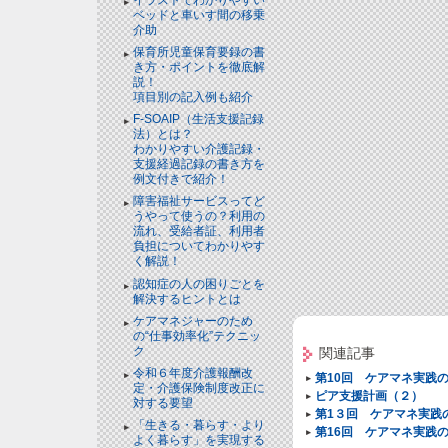
ベッドと⾞いす間の移乗
介助
保育所児童保育要録の書
き方・ポイントを徹底解
説！
項目別の記入例も紹介
F-SOAIP（生活支援記録
法）とは？
わかりやすい介護記録・
支援経過記録の書き方を
例文付きで紹介！
障害福祉サービスってど
うやって使うの？利用の
流れ、受給者証、利用者
負担についてわかりやす
く解説！
認知症の人の困りごとを
解決するヒントとは
ケアマネジャーのため
の“仕事効率化”テクニッ
ク
関連記事
令和６年度介護報酬改
第10回 ケアマネ実践
定・介護保険制度改正に
ピア支援計画（２）
対する要望
第1３回 ケアマネ実践
「生きる・暮らす・より
第16回 ケアマネ実践
よく暮らす」を実現する