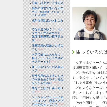
再録・誌上ケース検討会
福祉の現場で思いをカタ
チに
～私が起業した理由・ト
ライした理由～
成年後見制度のあれこれ
NEW!
道なき道をゆく！ オル
タナコンサルがめざす
強度行動障害の標準的支
援
NEW!
保育環境の課題と大切な
こと
NEW!
困っているの
ケアで疲れたあなたに｜
私はミューズとゼウスの
ケアラーです!
NEW!
ケアマネジャーさんと
知ってるつもりの認知症
は困難事例と聞いて、
ケア
NEW!
どこから手をつければ
精神疾患のある本人もそ
も、支援をしていて大
の家族も生きやすい社会
てしまう事例でしょう
をつくるために
NEW!
どのようなケースにせ
死をことほぐ社会へ向け
て
NEW!
ることにしています。
ソーシャルワーカーに知
際に「困難」を感じて
ってほしい 理論とアプ
それと同時に、「何に
ローチのエッセンス
NEW!