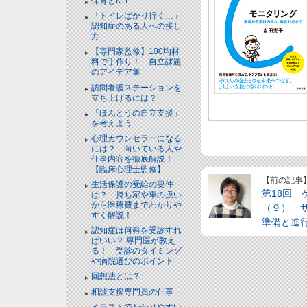
保育とICT
「トイレばかり行く…」
認知症のある人への接し
方
【専門家監修】100均材
料で手作り！ 自立課題
のアイデア集
訪問看護ステーションを
立ち上げるには？
「ほんとうの自立支援」
を考えよう
心理カウンセラーになる
には？ 向いている人や
仕事内容を徹底解説！
【臨床心理士監修】
【前の記事
生活保護の受給の要件
第18回
は？ 持ち家や車の扱い
から医療費までわかりや
（９） 
すく解説！
準備と進
認知症は何科を受診すれ
ばいい？ 専門医が教え
る！ 受診のタイミング
や病院選びのポイント
回想法とは？
相談支援専門員の仕事
イラストでわかりやすい