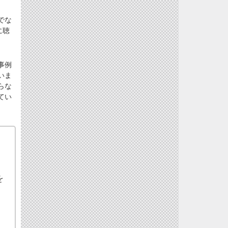
でな
に聴
事例
いま
らな
てい
を