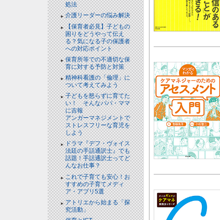
処法
介護リーダーの悩み解決
【保育者必見】子どもの
困りをどうやって伝え
る？気になる子の保護者
への対応ポイント
保育所等での不適切な保
育に対する予防と対策
精神科看護の「倫理」に
ついて考えてみよう
子どもを怒らずに育てた
い！ そんなパパ・ママ
に吉報
アンガーマネジメントで
ストレスフリーな育児を
しよう
ドラマ『デフ・ヴォイス
法廷の手話通訳士』でも
話題！手話通訳士ってど
んなお仕事？
これで子育ても安心！お
すすめの子育てメディ
ア・アプリ5選
アトリエから始まる「探
究活動」