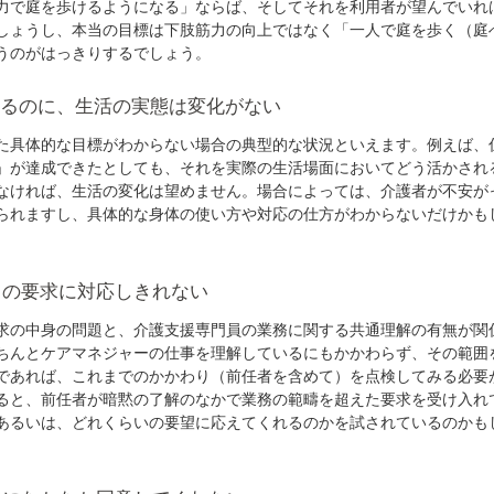
力で庭を歩けるようになる」ならば、そしてそれを利用者が望んでいれ
しょうし、本当の目標は下肢筋力の向上ではなく「一人で庭を歩く（庭
うのがはっきりするでしょう。
いるのに、生活の実態は変化がない
具体的な目標がわからない場合の典型的な状況といえます。例えば、
」が達成できたとしても、それを実際の生活場面においてどう活かされ
なければ、生活の変化は望めません。場合によっては、介護者が不安が
られますし、具体的な身体の使い方や対応の仕方がわからないだけかも
らの要求に対応しきれない
の中身の問題と、介護支援専門員の業務に関する共通理解の有無が関
ちんとケアマネジャーの仕事を理解しているにもかかわらず、その範囲
であれば、これまでのかかわり（前任者を含めて）を点検してみる必要
ると、前任者が暗黙の了解のなかで業務の範疇を超えた要求を受け入れ
あるいは、どれくらいの要望に応えてくれるのかを試されているのかも