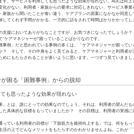
ます。サービスを利用しても思ったような効果が現れない、ADLは向上
変化がない、利用者・家族からの要求に対応しきれない、サービス事業
・家族から聞いたことが食い違う、ケアプランの原案になかなか同意し
解してくれず手間がかかる、一方的に話をされて時間ばかりかかってし
支援においてありがちなことですが、お気づきになったでしょうか？
て“ケアマネジャーが”困っていることばかりなのです。
事例」だと思われている事例の多くは、「ケアマネジャーが困ってい
か？ そして、その中身をよく見てみると、ケアマネジャーと利用者が
ためにもたらされることが多いように思います。一つずつ見ていきまし
ーが困る「困難事例」からの脱却
しても思ったような効果が現れない
」とは、誰にとっての効果なのでしょう。それは、利用者の望んだも
した具体的な目標をもっていましたか？ その目標は、利用者の実感に
っている利用者の目標が「下肢筋力を維持向上する」では、何をもっ
生活の上でどんなメリットをもたらすのかわかりませんよね。これが「