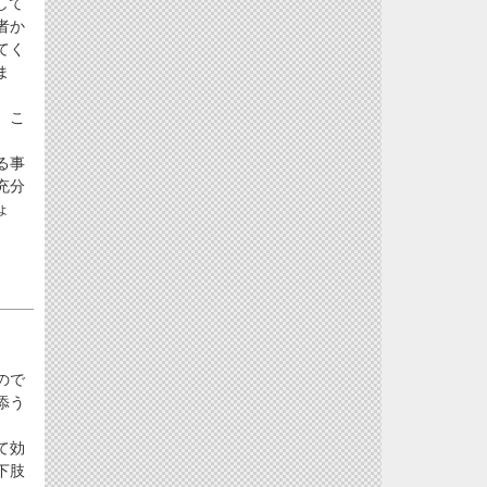
して
者か
てく
ま
 こ
る事
充分
ょ
ので
添う
て効
下肢