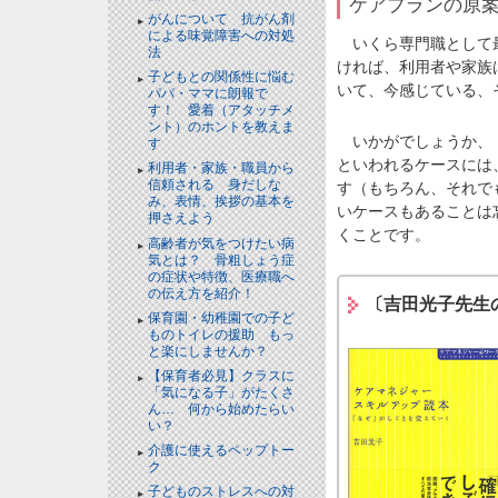
ケアプランの原
がんについて 抗がん剤
による味覚障害への対処
いくら専門職として最
法
ければ、利用者や家族
子どもとの関係性に悩む
いて、今感じている、
パパ・ママに朗報で
す！ 愛着（アタッチメ
ント）のホントを教えま
いかがでしょうか、「
す
といわれるケースには
利用者・家族・職員から
信頼される 身だしな
す（もちろん、それで
み、表情、挨拶の基本を
いケースもあることは
押さえよう
くことです。
高齢者が気をつけたい病
気とは？ 骨粗しょう症
の症状や特徴、医療職へ
の伝え方を紹介！
〔吉田光子先生
保育園・幼稚園での子ど
ものトイレの援助 もっ
と楽にしませんか？
【保育者必見】クラスに
「気になる子」がたくさ
ん… 何から始めたらい
い？
介護に使えるペップトー
ク
子どものストレスへの対