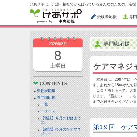
けあサポは、介護・福祉でがんばっているみんなのための、応援
受験者応援
専門
専門職応援
2026年8月
8
ケアマネジ
土曜日
本連載は、2007年に『
CONTENTS
す。あれから15年がたち
コロナ禍もあって、大変
受験者応援
ります。「難しい……」を
専門職応援
までお付き合いくださいま
一覧
ニュース
【雑誌】今月のおはよう
21
第1９回 ケア
【雑誌】今月のケアマネ
ジャー