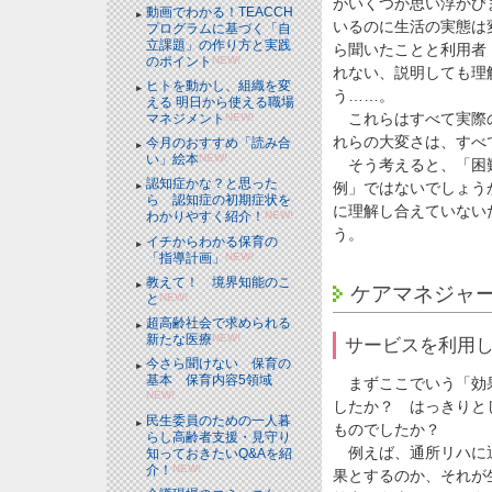
がいくつか思い浮かび
動画でわかる！TEACCH
いるのに生活の実態は
プログラムに基づく「自
立課題」の作り方と実践
ら聞いたことと利用者
のポイント
NEW!
れない、説明しても理
ヒトを動かし、組織を変
う……。
える 明日から使える職場
これらはすべて実際の
マネジメント
NEW!
れらの大変さは、すべ
今月のおすすめ「読み合
い」絵本
NEW!
そう考えると、「困難
認知症かな？と思った
例」ではないでしょう
ら 認知症の初期症状を
に理解し合えていない
わかりやすく紹介！
NEW!
う。
イチからわかる保育の
「指導計画」
NEW!
教えて！ 境界知能のこ
ケアマネジャ
と
NEW!
超高齢社会で求められる
新たな医療
NEW!
サービスを利用
今さら聞けない 保育の
基本 保育内容5領域
まずここでいう「効果
NEW!
したか？ はっきりと
民生委員のための一人暮
ものでしたか？
らし高齢者支援・見守り
例えば、通所リハに通
知っておきたいQ&Aを紹
介！
NEW!
果とするのか、それが