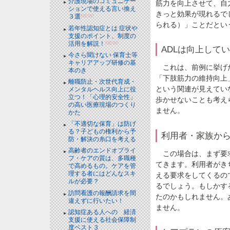
介護現場のコミュニケー
筋力を向上させて、自
ションで使える言い換え
きっと効果が現れるで
３選
NEW!
られる）」ことだとい
若年性認知症とは 症状や
支援のポイント、制度の
活用を解説！
NEW!
ADLは向上して
今さら聞けない 保育士等
キャリアアップ研修の基
これは、前例に挙げた
本のき
「下肢筋力の維持向上
離職防止・次世代育成・
という関連が見えてい
メンタルヘルス向上に役
立つ！「心理的安全性」
歩かせないことも考え
の高い医療現場のつくり
ません。
かた
「不適切な保育」は防げ
る？子どもの権利から予
利用者・家族か
防・解決の糸口を考える
高齢者のエンドオブライ
この場合は、まず要求
フ・ケアの質は、多職種
てきます。利用者がき
で高めるもの。ケアを管
理する者にはどんなスキ
える要求をしてくるの
ルが必要？
るでしょう。もしかす
訪問看護の報酬請求を間
たのかもしれません。
違えずに行いたい！
ません。
認知症ある人への 経済
支援に使える社会保障制
度ベスト３