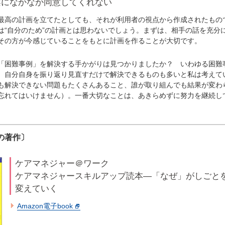
案になかなか同意してくれない
高の計画を立てたとしても、それが利用者の視点から作成されたもの
は“自分のため”の計画とは思わないでしょう。まずは、相手の話を充分
その方が今感じていることをもとに計画を作ることが大切です。
困難事例」を解決する手かがりは見つかりましたか？ いわゆる困難
、自分自身を振り返り見直すだけで解決できるものも多いと私は考えて
も解決できない問題もたくさんあること、誰が取り組んでも結果が変わ
忘れてはいけません）。一番大切なことは、あきらめずに努力を継続し
の著作〕
ケアマネジャー＠ワーク
ケアマネジャースキルアップ読本―「なぜ」がしごと
変えていく
Amazon電子book