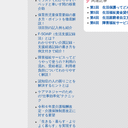
関連記事
ベッドと⾞いす間の移乗
第1回 生活保護ってど
介助
第5回 生活福祉資金貸
保育所児童保育要録の書
第4回 生活困窮者自立
き方・ポイントを徹底解
第6回 障害福祉サービ
説！
項目別の記入例も紹介
F-SOAIP（生活支援記録
法）とは？
わかりやすい介護記録・
支援経過記録の書き方を
例文付きで紹介！
障害福祉サービスってど
うやって使うの？利用の
流れ、受給者証、利用者
負担についてわかりやす
く解説！
認知症の人の困りごとを
解決するヒントとは
ケアマネジャーのため
の“仕事効率化”テクニッ
ク
令和６年度介護報酬改
定・介護保険制度改正に
対する要望
「生きる・暮らす・より
よく暮らす」を実現する