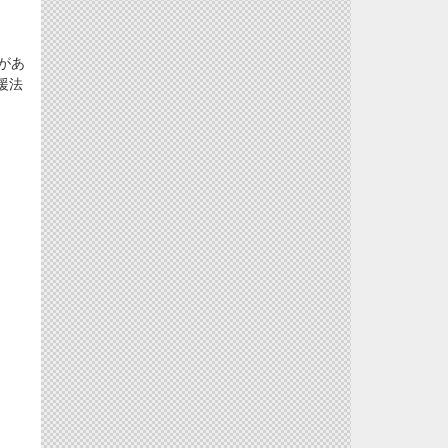
があ
援法