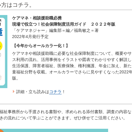
い方はコチラ。
ケアマネ・相談援助職必携
現場で役立つ！社会保障制度活用ガイド ２０２２年版
「ケアマネジャー」編集部＝編／福島敏之＝著
2022年4月発行予定
【今年からオールカラー化！】
ケアマネや相談援助職に必要な社会保障制度について、概要やサ
ス利用の流れ、活用事例をイラストや図表でわかりやすく解説し
生活保護、障害者福祉、医療保険、権利擁護、年金に加え、新た
童福祉分野を収載。オールカラーでさらに見やすくなった2022
版。
詳細・立ち読みは
コチラ
！
福祉事務所から手渡される書類や、求められる添付書類、調査の内容な
きの流れについて学ぶことができます。ぜひ併せてご活用ください。