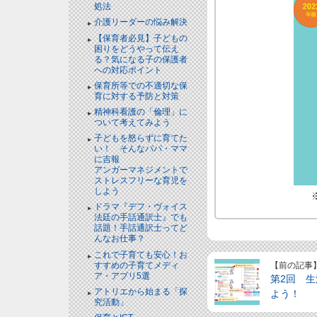
処法
介護リーダーの悩み解決
【保育者必見】子どもの
困りをどうやって伝え
る？気になる子の保護者
への対応ポイント
保育所等での不適切な保
育に対する予防と対策
精神科看護の「倫理」に
ついて考えてみよう
子どもを怒らずに育てた
い！ そんなパパ・ママ
に吉報
アンガーマネジメントで
ストレスフリーな育児を
しよう
ドラマ『デフ・ヴォイス
法廷の手話通訳士』でも
話題！手話通訳士ってど
んなお仕事？
これで子育ても安心！お
すすめの子育てメディ
【前の記事
ア・アプリ5選
第2回 
アトリエから始まる「探
よう！
究活動」