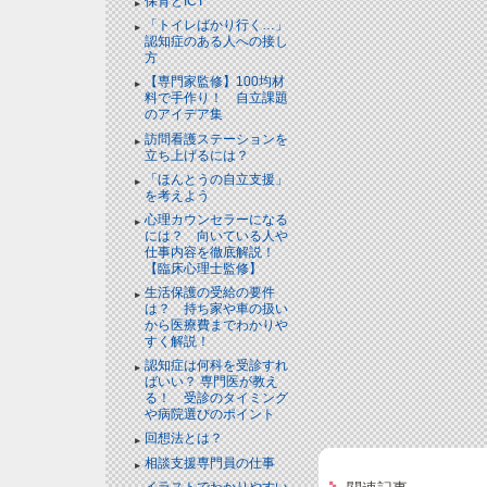
保育とICT
「トイレばかり行く…」
認知症のある人への接し
方
【専門家監修】100均材
料で手作り！ 自立課題
のアイデア集
訪問看護ステーションを
立ち上げるには？
「ほんとうの自立支援」
を考えよう
心理カウンセラーになる
には？ 向いている人や
仕事内容を徹底解説！
【臨床心理士監修】
生活保護の受給の要件
は？ 持ち家や車の扱い
から医療費までわかりや
すく解説！
認知症は何科を受診すれ
ばいい？ 専門医が教え
る！ 受診のタイミング
や病院選びのポイント
回想法とは？
相談支援専門員の仕事
イラストでわかりやすい