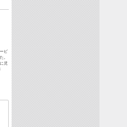
ービ
た。
に児
年