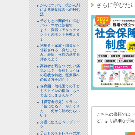
さらに学びた
がんについて 抗がん剤
による味覚障害への対処
法
子どもとの関係性に悩む
パパ・ママに朗報で
す！ 愛着（アタッチメ
ント）のホントを教えま
す
利用者・家族・職員から
信頼される 身だしな
み、表情、挨拶の基本を
押さえよう
高齢者が気をつけたい病
気とは？ 骨粗しょう症
の症状や特徴、医療職へ
の伝え方を紹介！
保育園・幼稚園での子ど
ものトイレの援助 もっ
と楽にしませんか？
【保育者必見】クラスに
「気になる子」がたくさ
ん… 何から始めたらい
こちらの書籍では、
い？
ど、より詳細な手続
介護に使えるペップトー
ク
子どものストレスへの対