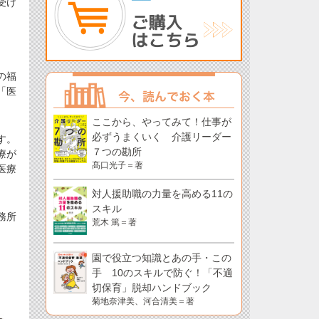
受け
の福
「医
ここから、やってみて！仕事が
必ずうまくいく 介護リーダー
す。
７つの勘所
療が
髙口光子＝著
医療
対人援助職の力量を高める11の
スキル
務所
荒木 篤＝著
園で役立つ知識とあの手・この
手 10のスキルで防ぐ！「不適
切保育」脱却ハンドブック
菊地奈津美、河合清美＝著