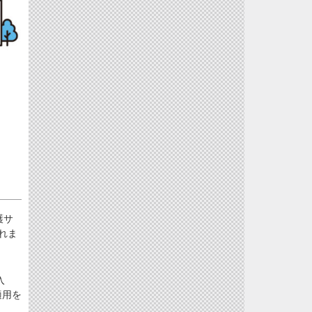
護サ
れま
入
適用を