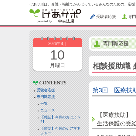
けあサポは、介護・福祉でがんばっているみんなのための、応援
受験者応援
専門
専門職応援
2026年8月
10
相談援助職
月曜日
CONTENTS
第3回 医療扶
受験者応援
専門職応援
一覧
ニュース
【医療扶助】
【雑誌】今月のおはよう
21
生活保護の受
【雑誌】今月のケアマネ
ジャー