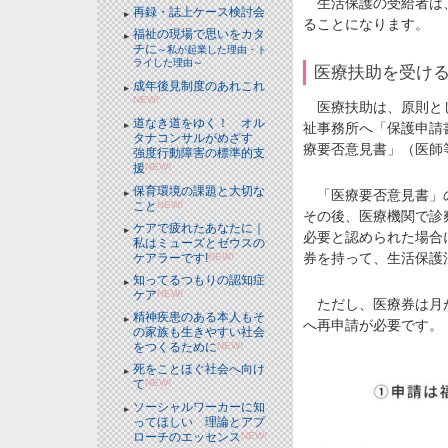
生活保護の受給者は、
再録・誌上ケース検討会
ることになります。
福祉の現場で思いをカタ
チに
～私が起業した理由・ト
ライした理由～
医療扶助を受け
成年後見制度のあれこれ
NEW!
医療扶助は、原則とし
道なき道をゆく！ オル
祉事務所へ「保護申請
タナコンサルがめざす
療要否意見書」（医師
強度行動障害の標準的支
援
NEW!
保育環境の課題と大切な
「医療要否意見書」の
こと
NEW!
その後、医療機関で診
ケアで疲れたあなたに｜
必要と認められた場合
私はミューズとゼウスの
券を持って、生活保護
ケアラーです!
NEW!
知ってるつもりの認知症
ケア
NEW!
ただし、医療券は月が
精神疾患のある本人もそ
へ再申請が必要です。
の家族も生きやすい社会
をつくるために
NEW!
死をことほぐ社会へ向け
て
NEW!
ソーシャルワーカーに知
ってほしい 理論とアプ
ローチのエッセンス
NEW!