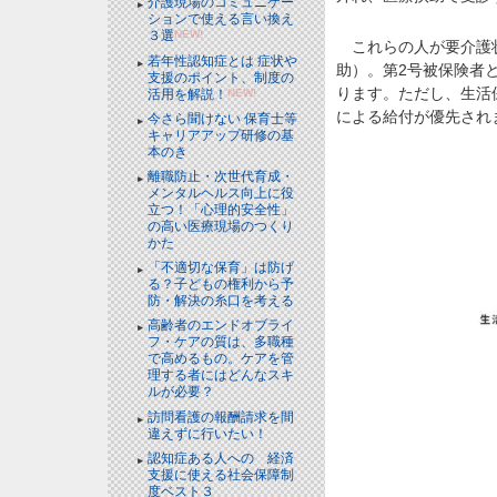
介護現場のコミュニケー
ションで使える言い換え
３選
NEW!
これらの人が要介護状
若年性認知症とは 症状や
助）。第2号被保険者と
支援のポイント、制度の
ります。ただし、生活
活用を解説！
NEW!
による給付が優先され
今さら聞けない 保育士等
キャリアアップ研修の基
本のき
離職防止・次世代育成・
メンタルヘルス向上に役
立つ！「心理的安全性」
の高い医療現場のつくり
かた
「不適切な保育」は防げ
る？子どもの権利から予
防・解決の糸口を考える
高齢者のエンドオブライ
フ・ケアの質は、多職種
で高めるもの。ケアを管
理する者にはどんなスキ
ルが必要？
訪問看護の報酬請求を間
違えずに行いたい！
認知症ある人への 経済
支援に使える社会保障制
度ベスト３