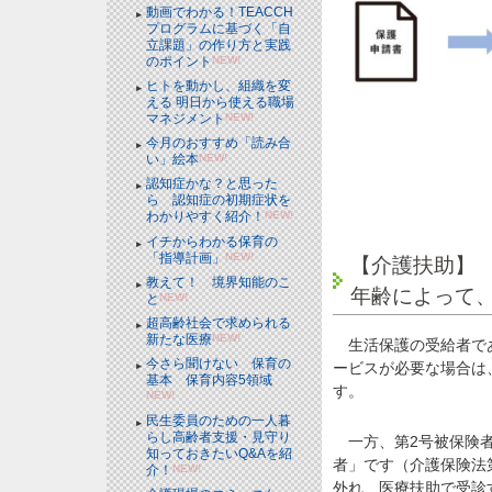
動画でわかる！TEACCH
プログラムに基づく「自
立課題」の作り方と実践
のポイント
NEW!
ヒトを動かし、組織を変
える 明日から使える職場
マネジメント
NEW!
今月のおすすめ「読み合
い」絵本
NEW!
認知症かな？と思った
ら 認知症の初期症状を
わかりやすく紹介！
NEW!
イチからわかる保育の
「指導計画」
NEW!
【介護扶助】
教えて！ 境界知能のこ
年齢によって
と
NEW!
超高齢社会で求められる
新たな医療
NEW!
生活保護の受給者であ
今さら聞けない 保育の
ービスが必要な場合は
基本 保育内容5領域
す。
NEW!
民生委員のための一人暮
らし高齢者支援・見守り
一方、第2号被保険者
知っておきたいQ&Aを紹
者」です（介護保険法
介！
NEW!
外れ、医療扶助で受診