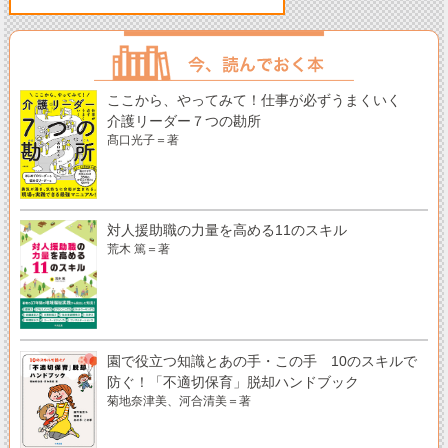
ここから、やってみて！仕事が必ずうまくいく
介護リーダー７つの勘所
髙口光子＝著
対人援助職の力量を高める11のスキル
荒木 篤＝著
園で役立つ知識とあの手・この手 10のスキルで
防ぐ！「不適切保育」脱却ハンドブック
菊地奈津美、河合清美＝著