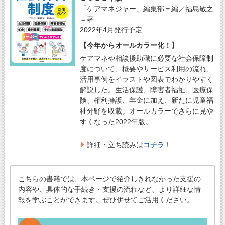
「ケアマネジャー」編集部＝編／福島敏之
＝著
2022年4月発行予定
【今年からオールカラー化！】
ケアマネや相談援助職に必要な社会保障制
度について、概要やサービス利用の流れ、
活用事例をイラストや図表でわかりやすく
解説した。生活保護、障害者福祉、医療保
険、権利擁護、年金に加え、新たに児童福
祉分野を収載。オールカラーでさらに見や
すくなった2022年版。
詳細・立ち読みは
コチラ
！
こちらの書籍では、本ページで紹介しきれなかった支援の
内容や、具体的な手続き・支援の流れなど、より詳細な情
報を学ぶことができます。ぜひ併せてご活用ください。