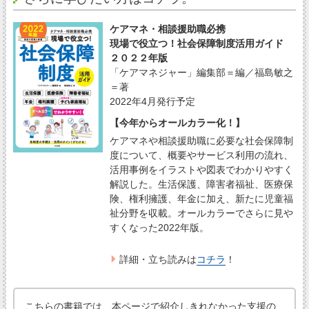
ケアマネ・相談援助職必携
現場で役立つ！社会保障制度活用ガイド
２０２２年版
「ケアマネジャー」編集部＝編／福島敏之
＝著
2022年4月発行予定
【今年からオールカラー化！】
ケアマネや相談援助職に必要な社会保障制
度について、概要やサービス利用の流れ、
活用事例をイラストや図表でわかりやすく
解説した。生活保護、障害者福祉、医療保
険、権利擁護、年金に加え、新たに児童福
祉分野を収載。オールカラーでさらに見や
すくなった2022年版。
詳細・立ち読みは
コチラ
！
こちらの書籍では、本ページで紹介しきれなかった支援の