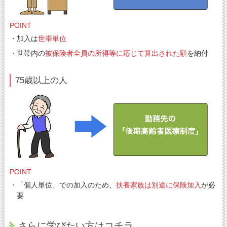
POINT
・加入は
世帯単位
・世帯内の
被保険者全員の所得等に応じて算出された額
を納付
75歳以上の人
POINT
・「個人単位」での加入のため、
扶養家族は別途に保険加入
が必
要
さらに学びたい方はコチラ。