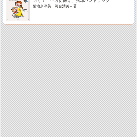
防ぐ！「不適切保育」脱却ハンドブック
菊地奈津美、河合清美＝著