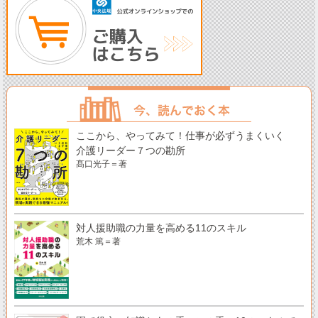
ここから、やってみて！仕事が必ずうまくいく
介護リーダー７つの勘所
髙口光子＝著
対人援助職の力量を高める11のスキル
荒木 篤＝著