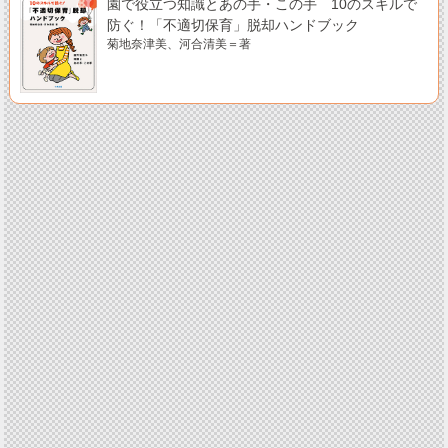
園で役立つ知識とあの手・この手 10のスキルで
防ぐ！「不適切保育」脱却ハンドブック
菊地奈津美、河合清美＝著