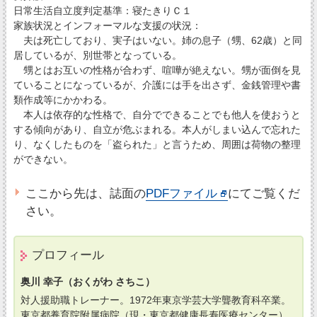
日常生活自立度判定基準：寝たきりＣ１
家族状況とインフォーマルな支援の状況：
夫は死亡しており、実子はいない。姉の息子（甥、62歳）と同
居しているが、別世帯となっている。
甥とはお互いの性格が合わず、喧嘩が絶えない。甥が面倒を見
ていることになっているが、介護には手を出さず、金銭管理や書
類作成等にかかわる。
本人は依存的な性格で、自分でできることでも他人を使おうと
する傾向があり、自立が危ぶまれる。本人がしまい込んで忘れた
り、なくしたものを「盗られた」と言うため、周囲は荷物の整理
ができない。
ここから先は、誌面の
PDFファイル
にてご覧くだ
さい。
プロフィール
奥川 幸子（おくがわ さちこ）
対人援助職トレーナー。1972年東京学芸大学聾教育科卒業。
東京都養育院附属病院（現・東京都健康長寿医療センター）