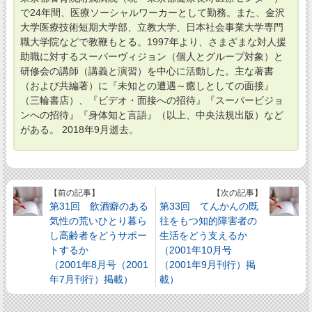
で24年間、医療ソーシャルワーカーとして勤務。また、金沢
大学医療技術短期大学部、立教大学、日本社会事業大学専門
職大学院などで教鞭もとる。1997年より、さまざまな対人援
助職に対するスーパーヴィジョン（個人とグループ対象）と
研修会の講師（講義と演習）を中心に活動した。主な著書
（および共編著）に『未知との遭遇～癒しとしての面接』
（三輪書店）、『ビデオ・面接への招待』『スーパービジョ
ンへの招待』『身体知と言語』（以上、中央法規出版）など
がある。 2018年9月逝去。
【前の記事】
【次の記事】
第31回 飲酒癖のある
第33回 てんかんの既
気性の荒いひとり暮ら
往をもつ知的障害者の
し高齢者をどうサポー
生活をどう支えるか
トするか
（2001年10月号
（2001年8月号（2001
（2001年9月刊行）掲
年7月刊行）掲載）
載）