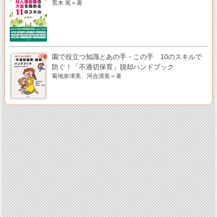
荒木 篤＝著
園で役立つ知識とあの手・この手 10のスキルで
防ぐ！「不適切保育」脱却ハンドブック
菊地奈津美、河合清美＝著