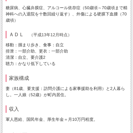
糖尿病、心臓弁膜症、アルコール依存症（50歳頃～70歳頃まで精
神科への入退院を十数回繰り返す）、外傷による硬膜下血腫（70
歳頃）
ＡＤＬ
（平成13年12月時点）
移動：掴まり歩き、食事：自立
排泄：一部介助、更衣：一部介助
清潔：自立、要介護2
聴力：かなり低下している
家族構成
妻（81歳、要支援：訪問介護による家事援助を利用）と2人暮ら
し。一人娘（52歳）が町内居住。
収入
軍人恩給、国民年金、厚生年金＝月10万円程度。