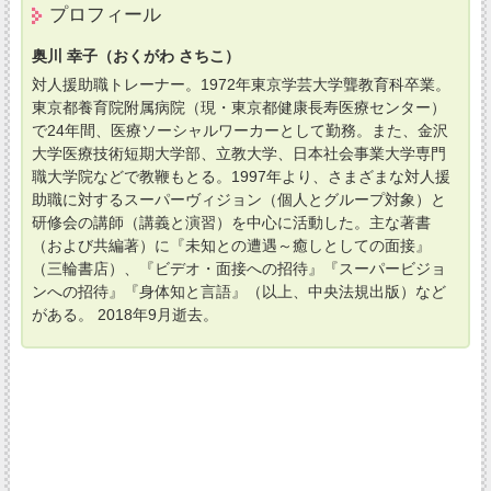
プロフィール
奥川 幸子（おくがわ さちこ）
対人援助職トレーナー。1972年東京学芸大学聾教育科卒業。
東京都養育院附属病院（現・東京都健康長寿医療センター）
で24年間、医療ソーシャルワーカーとして勤務。また、金沢
大学医療技術短期大学部、立教大学、日本社会事業大学専門
職大学院などで教鞭もとる。1997年より、さまざまな対人援
助職に対するスーパーヴィジョン（個人とグループ対象）と
研修会の講師（講義と演習）を中心に活動した。主な著書
（および共編著）に『未知との遭遇～癒しとしての面接』
（三輪書店）、『ビデオ・面接への招待』『スーパービジョ
ンへの招待』『身体知と言語』（以上、中央法規出版）など
がある。 2018年9月逝去。