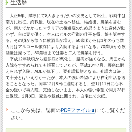
生活歴
大正5年、隣県にて8人きょうだいの次男として出生。戦時中は
南方に出征。終戦後、現在の土地へ移住。結婚後、農業を営む
が、南方でかかったマラリアの後遺症のため思うように身体が動
かず、主に妻が働く。本人はビルの守衛の仕事を得、娘も誕生す
る。その頃から徐々に飲酒量が増え、50歳頃からは1年のうち数
カ月はアルコール依存により入院するようになる。70歳頃から飲
酒量は減って、80歳頃までは妻と二人で農業を行う。
平成12年秋頃から糖尿病が悪化し、腰痛が強くなる。周囲から
入院をすすめられても拒否していたが、平成13年7月、腰痛に耐
えられず入院。ADLが低下し、要介護状態となる。介護力は決し
て十分とはいえなかったが、本人の強い希望により在宅生活を送
ることとなった。同年12月8日に退院するも、翌1月11日に心不
全の疑いで再入院。完治しないまま、本人の強い希望で同月28日
に退院。2月8日、家族や親戚に囲まれ、自宅にて永眠。
ここから先は、誌面の
PDFファイル
にてご覧くだ
さい。