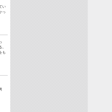
てい
かっ
っ
る。
をも
男