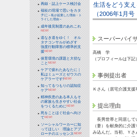
生活をどう支え
再録・誌上ケース検討会
福祉の現場で思いをカタ
（2006年1月号
チに
～私が起業した理由・ト
ライした理由～
成年後見制度のあれこれ
NEW!
スーパーバイ
道なき道をゆく！ オル
タナコンサルがめざす
強度行動障害の標準的支
援
NEW!
高橋 学
保育環境の課題と大切な
（プロフィールは下記
こと
NEW!
ケアで疲れたあなたに｜
私はミューズとゼウスの
事例提出者
ケアラーです!
NEW!
知ってるつもりの認知症
Ｋさん（居宅介護支援
ケア
NEW!
精神疾患のある本人もそ
の家族も生きやすい社会
提出理由
をつくるために
NEW!
死をことほぐ社会へ向け
て
NEW!
長男世帯と同居してい
ソーシャルワーカーに知
（妻）を献身的に介護
ってほしい 理論とアプ
み込んだ。当初、Ｙさ
ローチのエッセンス
NEW!