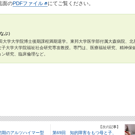
誌面の
PDFファイル
にてご覧ください。
まなぶ）
稲田大学大学院博士後期課程満期退学。東邦大学医学部付属大森病院、北
女子大学大学院福祉社会研究専攻教授。専門は、医療福祉研究、精神保
ョン研究、臨床倫理など。
】
【次の記事】
 初期のアルツハイマー型
第69回 知的障害をもつ母と子、