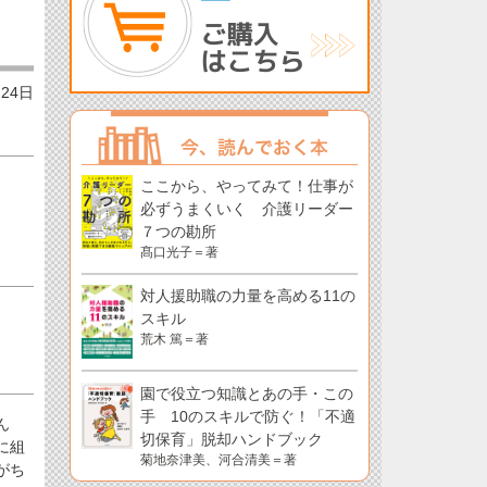
月24日
ここから、やってみて！仕事が
必ずうまくいく 介護リーダー
７つの勘所
髙口光子＝著
対人援助職の力量を高める11の
スキル
荒木 篤＝著
園で役立つ知識とあの手・この
手 10のスキルで防ぐ！「不適
ん
切保育」脱却ハンドブック
に組
菊地奈津美、河合清美＝著
がち