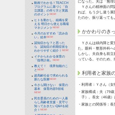
になった。夫は「無理
動画でわかる！TEACCH
Ｙさんの精神面の問題
プログラムに基づく「自
立課題」の作り方と実践
れば、もう少し違う展
のポイント
NEW!
たのか、振り返っても
ヒトを動かし、組織を変
える 明日から使える職場
マネジメント
NEW!
かかわりのき
今月のおすすめ「読み合
い」絵本
NEW!
Ｙさんは緑内障と変形
認知症かな？と思った
ら 認知症の初期症状を
た。眼科・整形外科へ
わかりやすく紹介！
NEW!
しかし、夫自身も前立
イチからわかる保育の
っている。そのため、
「指導計画」
NEW!
教えて！ 境界知能のこ
と
NEW!
利用者と家族
超高齢社会で求められる
新たな医療
NEW!
・利用者：Ｙさん（女
今さら聞けない 保育の
基本 保育内容5領域
・家族構成：夫（79歳
NEW!
子）。長女（46歳
民生委員のための一人暮
らし高齢者支援・見守り
・家族との関係等：長
知っておきたいQ&Aを紹
介！
NEW!