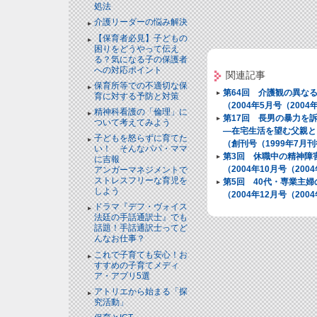
処法
介護リーダーの悩み解決
【保育者必見】子どもの
困りをどうやって伝え
る？気になる子の保護者
への対応ポイント
関連記事
保育所等での不適切な保
第64回 介護観の異な
育に対する予防と対策
（2004年5月号（200
精神科看護の「倫理」に
第17回 長男の暴力を
ついて考えてみよう
―在宅生活を望む父親と
子どもを怒らずに育てた
（創刊号（1999年7月
い！ そんなパパ・ママ
第3回 休職中の精神障
に吉報
（2004年10月号（20
アンガーマネジメントで
ストレスフリーな育児を
第5回 40代・専業主
しよう
（2004年12月号（20
ドラマ『デフ・ヴォイス
法廷の手話通訳士』でも
話題！手話通訳士ってど
んなお仕事？
これで子育ても安心！お
すすめの子育てメディ
ア・アプリ5選
アトリエから始まる「探
究活動」