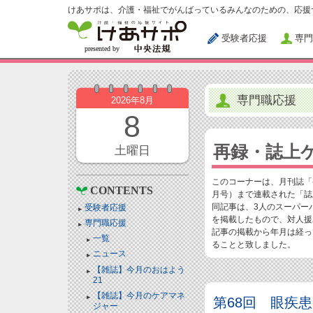
けあサポは、介護・福祉でがんばっているみんなのための、応援
受験者応援
専門
専門職応援
2026年8月
8
再録・誌上
土曜日
このコーナーは、月刊誌「ケ
CONTENTS
月号）まで連載された「誌
同記事は、3人のスーパー
受験者応援
を掲載したもので、対人援
専門職応援
記事の掲載から年月は経っ
一覧
ることと致しました。
ニュース
【雑誌】今月のおはよう
21
【雑誌】今月のケアマネ
第68回 眼疾
ジャー