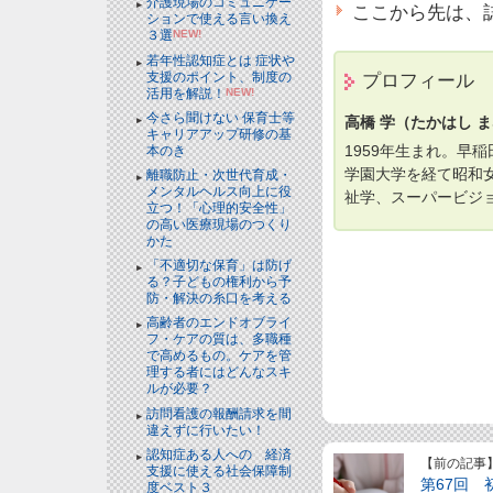
介護現場のコミュニケー
ここから先は、
ションで使える言い換え
３選
NEW!
若年性認知症とは 症状や
支援のポイント、制度の
プロフィール
活用を解説！
NEW!
今さら聞けない 保育士等
高橋 学（たかはし 
キャリアアップ研修の基
1959年生まれ。早
本のき
学園大学を経て昭和
離職防止・次世代育成・
メンタルヘルス向上に役
祉学、スーパービジ
立つ！「心理的安全性」
の高い医療現場のつくり
かた
「不適切な保育」は防げ
る？子どもの権利から予
防・解決の糸口を考える
高齢者のエンドオブライ
フ・ケアの質は、多職種
で高めるもの。ケアを管
理する者にはどんなスキ
ルが必要？
訪問看護の報酬請求を間
違えずに行いたい！
認知症ある人への 経済
【前の記事
支援に使える社会保障制
第67回
度ベスト３