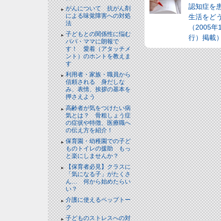
認知症を
がんについて 抗がん剤
による味覚障害への対処
生活をど
法
（2005年
子どもとの関係性に悩む
行）掲載
パパ・ママに朗報で
す！ 愛着（アタッチメ
ント）のホントを教えま
す
利用者・家族・職員から
信頼される 身だしな
み、表情、挨拶の基本を
押さえよう
高齢者が気をつけたい病
気とは？ 骨粗しょう症
の症状や特徴、医療職へ
の伝え方を紹介！
保育園・幼稚園での子ど
ものトイレの援助 もっ
と楽にしませんか？
【保育者必見】クラスに
「気になる子」がたくさ
ん… 何から始めたらい
い？
介護に使えるペップトー
ク
子どものストレスへの対