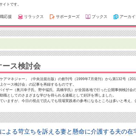
サイトです。
職応援
リラックス
サポーターズ
ブックス
アーカイ
ケース検討会
アマネジャー」（中央法規出版）の創刊号（1999年7月発刊）から第132号（201
上ケース検討会」の記事を再録するものです。
バイザー（奥川幸子氏、野中猛氏、高橋学氏）が全国各地で行った公開事例検討会
助職としてのさまざまな学びを得られる連載として好評を博しました。
ていますが、今日の視点で読んでも現場実践者の参考になるところは多いと考え、
患による苛立ちを訴える妻と懸命に介護する夫の在