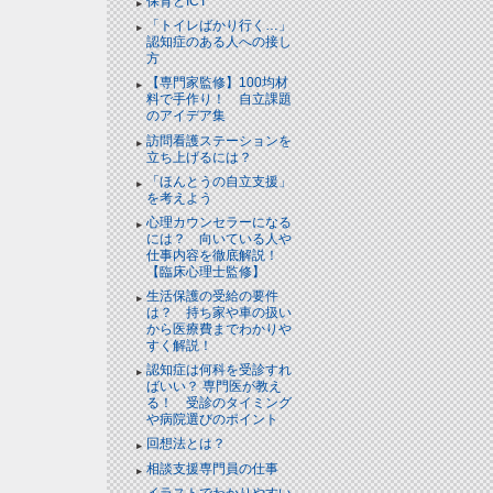
保育とICT
「トイレばかり行く…」
認知症のある人への接し
方
【専門家監修】100均材
料で手作り！ 自立課題
のアイデア集
訪問看護ステーションを
立ち上げるには？
「ほんとうの自立支援」
を考えよう
心理カウンセラーになる
には？ 向いている人や
仕事内容を徹底解説！
【臨床心理士監修】
生活保護の受給の要件
は？ 持ち家や車の扱い
から医療費までわかりや
すく解説！
認知症は何科を受診すれ
ばいい？ 専門医が教え
る！ 受診のタイミング
や病院選びのポイント
回想法とは？
相談支援専門員の仕事
イラストでわかりやすい