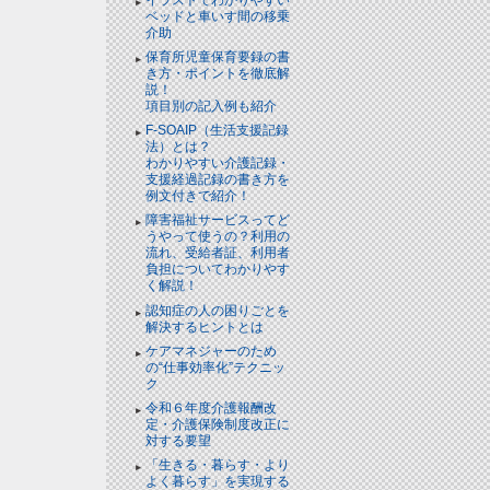
ベッドと⾞いす間の移乗
介助
保育所児童保育要録の書
き方・ポイントを徹底解
説！
項目別の記入例も紹介
F-SOAIP（生活支援記録
法）とは？
わかりやすい介護記録・
支援経過記録の書き方を
例文付きで紹介！
障害福祉サービスってど
うやって使うの？利用の
流れ、受給者証、利用者
負担についてわかりやす
く解説！
認知症の人の困りごとを
解決するヒントとは
ケアマネジャーのため
の“仕事効率化”テクニッ
ク
令和６年度介護報酬改
定・介護保険制度改正に
対する要望
「生きる・暮らす・より
よく暮らす」を実現する