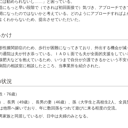
には勧められないし……」と困っている。
にもっと早い段階で（できれば初回面接で）気づき、アプローチでき
開になったのではないかと考えている。どのようにアプローチすればよ
よくわからないため、提出させていただいた。
っかけ
性膝関節症のため、歩行が困難になってきており、外出する機会が減
の通院は夫が付き添っている。ＩＡＤＬ面でも夫が全面的支援をしてい
腺肥大などを抱えているため、いつまで自分が介護できるかという不安
病院の相談室に相談したところ、当事業所を紹介された。
の状況
性・76歳）
）、長男（49歳）、長男の妻（46歳）、孫（大学生と高校生2人、全員
）は他県へ嫁いでおり、年に数回孫をつれて遊びに来る程度の交流。
男家族と同居しているが、日中は夫婦のみとなる。